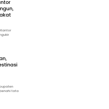
antor
ngun,
akat
 Kantor
gukir
an,
stinasi
abupaten
benahi tata