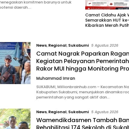
menegaskan komitmen barunya untuk
otensi daerah….
Camat Cidahu Ajak
Semarakkan HUT ke-8
Kibarkan Merah Puti
Agustus
News
,
Regional
,
Sukabumi
5 Agustus 2026
Camat Nagrak Paparkan Raga
Kegiatan Pelayanan Pemerintah
Rakor MUI hingga Monitoring Pro
Muhammad Imran
SUKABUMI, Millionbrainhub.com – Kecamatan Na
Kabupaten Sukabumi, menunjukkan dinamika ro
pemerintahan yang sangat aktif dan…
News
,
Regional
,
Sukabumi
5 Agustus 2026
Wamendikdasmen Tambah Ban
Rehabilitasi 174 Sekolah di Suka