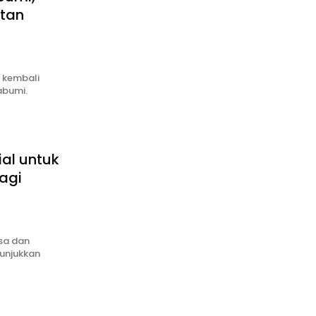
tan
 kembali
abumi.
al untuk
agi
sa dan
unjukkan