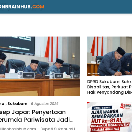
DPRD Sukabumi Sahk
Disabilitas, Perkuat 
Hak Penyandang Disa
nal
,
Sukabumi
6 Agustus 2026
sep Japar: Penyertaan
erumda Pariwisata Jadi
ngkrak PAD dan Investasi
llionbrainhub.com – Bupati Sukabumi H.