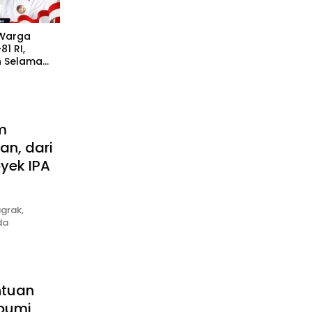
 Warga
1 RI,
h Selama
m
an, dari
yek IPA
grak,
da
tuan
bumi,