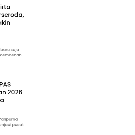
irta
rseroda,
akin
 baru saja
 membenahi
PPAS
an 2026
ya
Paripurna
njadi pusat