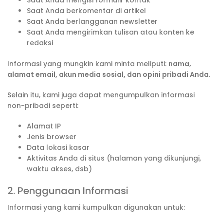
Saat Anda mengisi formulir kontak
Saat Anda berkomentar di artikel
Saat Anda berlangganan newsletter
Saat Anda mengirimkan tulisan atau konten ke
redaksi
Informasi yang mungkin kami minta meliputi:
nama,
alamat email, akun media sosial, dan opini pribadi Anda
.
Selain itu, kami juga dapat mengumpulkan informasi
non-pribadi seperti:
Alamat IP
Jenis browser
Data lokasi kasar
Aktivitas Anda di situs (halaman yang dikunjungi,
waktu akses, dsb)
2. Penggunaan Informasi
Informasi yang kami kumpulkan digunakan untuk: