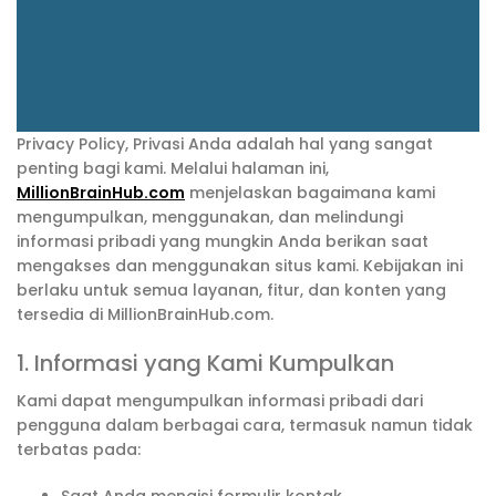
Privacy Policy, Privasi Anda adalah hal yang sangat
penting bagi kami. Melalui halaman ini,
MillionBrainHub.com
menjelaskan bagaimana kami
mengumpulkan, menggunakan, dan melindungi
informasi pribadi yang mungkin Anda berikan saat
mengakses dan menggunakan situs kami. Kebijakan ini
berlaku untuk semua layanan, fitur, dan konten yang
tersedia di MillionBrainHub.com.
1. Informasi yang Kami Kumpulkan
Kami dapat mengumpulkan informasi pribadi dari
pengguna dalam berbagai cara, termasuk namun tidak
terbatas pada: