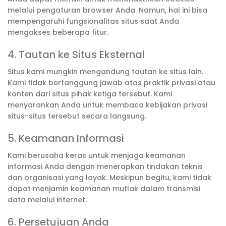
melalui pengaturan browser Anda. Namun, hal ini bisa
mempengaruhi fungsionalitas situs saat Anda
mengakses beberapa fitur.
4. Tautan ke Situs Eksternal
Situs kami mungkin mengandung tautan ke situs lain.
Kami tidak bertanggung jawab atas praktik privasi atau
konten dari situs pihak ketiga tersebut. Kami
menyarankan Anda untuk membaca kebijakan privasi
situs-situs tersebut secara langsung.
5. Keamanan Informasi
Kami berusaha keras untuk menjaga keamanan
informasi Anda dengan menerapkan tindakan teknis
dan organisasi yang layak. Meskipun begitu, kami tidak
dapat menjamin keamanan mutlak dalam transmisi
data melalui internet.
6. Persetujuan Anda