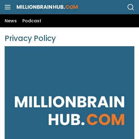
L
a
n
News
Podcast
g
s
Privacy Policy
u
n
g
k
e
k
o
n
t
e
n