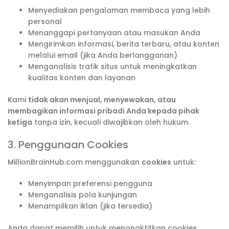
Menyediakan pengalaman membaca yang lebih
personal
Menanggapi pertanyaan atau masukan Anda
Mengirimkan informasi, berita terbaru, atau konten
melalui email (jika Anda berlangganan)
Menganalisis trafik situs untuk meningkatkan
kualitas konten dan layanan
Kami
tidak akan menjual, menyewakan, atau
membagikan informasi pribadi Anda kepada pihak
ketiga
tanpa izin, kecuali diwajibkan oleh hukum.
3. Penggunaan Cookies
MillionBrainHub.com menggunakan
cookies
untuk:
Menyimpan preferensi pengguna
Menganalisis pola kunjungan
Menampilkan iklan (jika tersedia)
Anda dapat memilih untuk menonaktifkan cookies