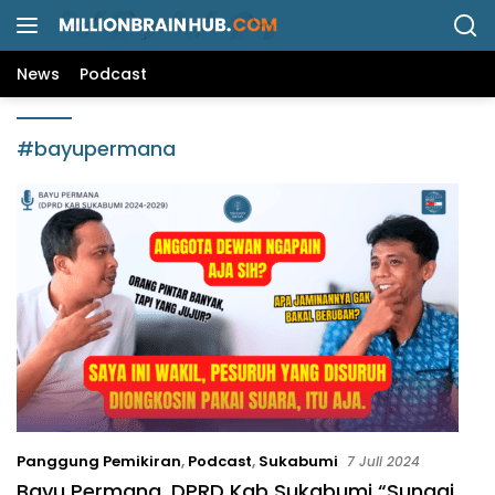
L
a
n
News
Podcast
g
s
u
#bayupermana
n
g
k
e
k
o
n
t
e
n
Panggung Pemikiran
,
Podcast
,
Sukabumi
7 Juli 2024
Bayu Permana, DPRD Kab Sukabumi “Sungai