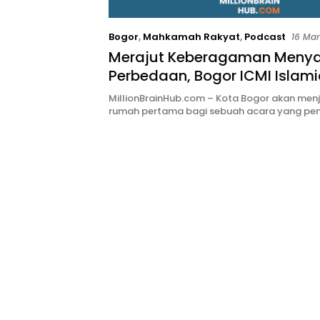
Bogor
,
Mahkamah Rakyat
,
Podcast
16 Mar
Merajut Keberagaman Meny
Perbedaan, Bogor ICMI Islamic
2025
MillionBrainHub.com – Kota Bogor akan menj
rumah pertama bagi sebuah acara yang p