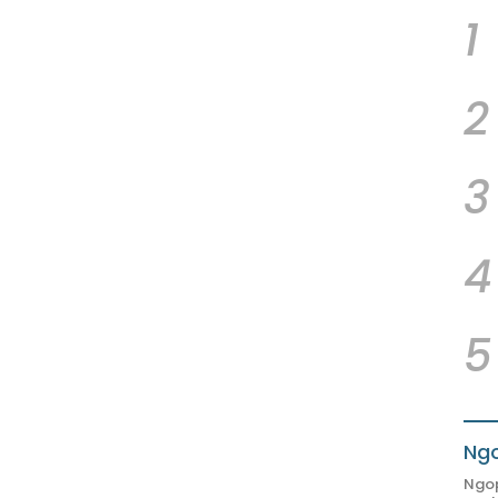
1
2
3
4
5
Ngo
Ngop