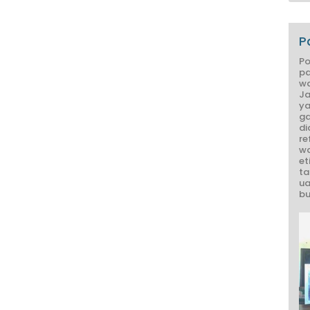
P
Po
pa
wa
Ja
ya
ga
di
re
wa
et
ta
ua
bu