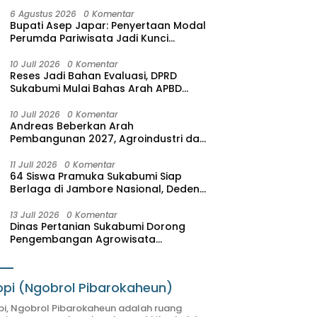
6 Agustus 2026
0 Komentar
Bupati Asep Japar: Penyertaan Modal
Perumda Pariwisata Jadi Kunci
Dongkrak PAD dan Investasi
10 Juli 2026
0 Komentar
Reses Jadi Bahan Evaluasi, DPRD
Sukabumi Mulai Bahas Arah APBD
2027
10 Juli 2026
0 Komentar
Andreas Beberkan Arah
Pembangunan 2027, Agroindustri dan
Pariwisata Jadi Motor Pertumbuhan
Ekonomi
11 Juli 2026
0 Komentar
64 Siswa Pramuka Sukabumi Siap
Berlaga di Jambore Nasional, Deden
Sumpena: Mereka Putra-Putri Terbaik
Hasil Seleksi
13 Juli 2026
0 Komentar
Dinas Pertanian Sukabumi Dorong
Pengembangan Agrowisata
Terintegrasi, SAM FARM Greenhouse
Resmi Jadi Destinasi Wisata Baru
pi (Ngobrol Pibarokaheun)
i, Ngobrol Pibarokaheun adalah ruang