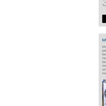
M
M
pe
ke
te
ke
me
at
me