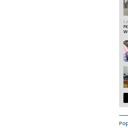
1 
F
W
Pop