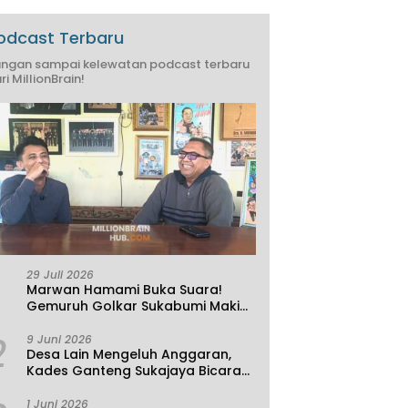
odcast Terbaru
ngan sampai kelewatan podcast terbaru
ri MillionBrain!
29 Juli 2026
Marwan Hamami Buka Suara!
Gemuruh Golkar Sukabumi Makin
Kencang, Aklamasi atau
2
Demokrasi yang Sedang Dikunci?
9 Juni 2026
Desa Lain Mengeluh Anggaran,
Kades Ganteng Sukajaya Bicara
Kemandirian
1 Juni 2026