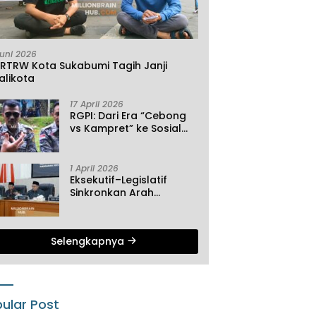
Juni 2026
KRTRW Kota Sukabumi Tagih Janji
alikota
17 April 2026
RGPI: Dari Era “Cebong
vs Kampret” ke Sosial
Ekonomi
1 April 2026
Eksekutif–Legislatif
Sinkronkan Arah
Pembangunan, Tiga
Agenda Strategis
Dibahas di Paripurna ke-
Selengkapnya
2 DPRD Sukabumi
ular Post