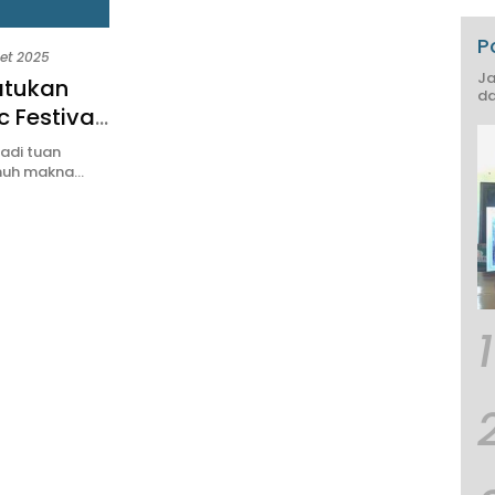
P
et 2025
Ja
atukan
da
 Festival
adi tuan
enuh makna…
1