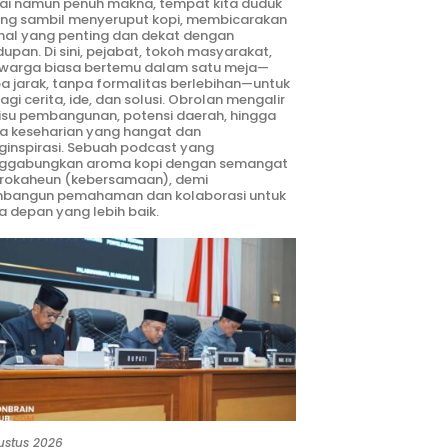
ai namun penuh makna, tempat kita duduk
ng sambil menyeruput kopi, membicarakan
hal yang penting dan dekat dengan
dupan. Di sini, pejabat, tokoh masyarakat,
warga biasa bertemu dalam satu meja—
a jarak, tanpa formalitas berlebihan—untuk
agi cerita, ide, dan solusi. Obrolan mengalir
 isu pembangunan, potensi daerah, hingga
ta keseharian yang hangat dan
inspirasi. Sebuah podcast yang
ggabungkan aroma kopi dengan semangat
rokaheun (kebersamaan), demi
bangun pemahaman dan kolaborasi untuk
 depan yang lebih baik.
ustus 2026