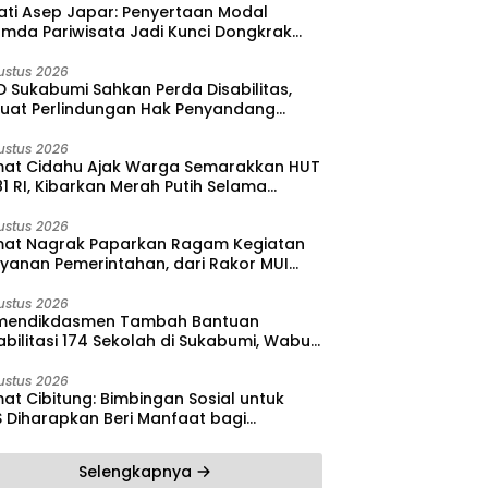
ati Asep Japar: Penyertaan Modal
umda Pariwisata Jadi Kunci Dongkrak
dan Investasi
ustus 2026
 Sukabumi Sahkan Perda Disabilitas,
kuat Perlindungan Hak Penyandang
bilitas
ustus 2026
at Cidahu Ajak Warga Semarakkan HUT
1 RI, Kibarkan Merah Putih Selama
stus
ustus 2026
at Nagrak Paparkan Ragam Kegiatan
ayanan Pemerintahan, dari Rakor MUI
ga Monitoring Proyek IPA
ustus 2026
endikdasmen Tambah Bantuan
bilitasi 174 Sekolah di Sukabumi, Wabup
reas Dorong Penguatan Mutu
didikan
ustus 2026
at Cibitung: Bimbingan Sosial untuk
S Diharapkan Beri Manfaat bagi
yarakat
Selengkapnya