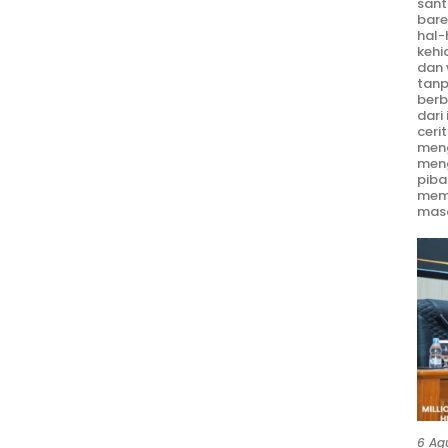
sant
bare
hal-
kehi
dan 
tanp
berb
dari
ceri
meng
men
piba
mem
masa
6 Ag