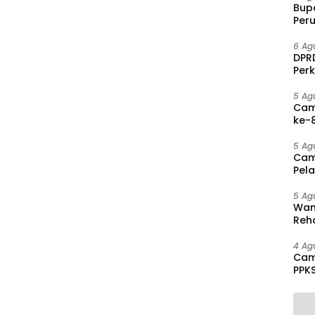
Bup
Per
PAD 
6 Ag
DPRD
Per
Disa
5 Ag
Cam
ke-8
Agu
5 Ag
Cam
Pel
hing
5 Ag
Wam
Reha
And
Pen
4 Ag
Cam
PPK
Mas