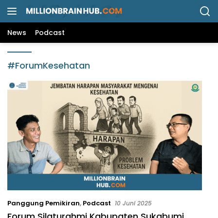
L
a
n
News
Podcast
g
s
u
#ForumKesehatan
n
g
k
e
k
o
n
t
e
n
Panggung Pemikiran
,
Podcast
10 Juni 2025
Forum Silaturahmi Kabupaten Sukabumi