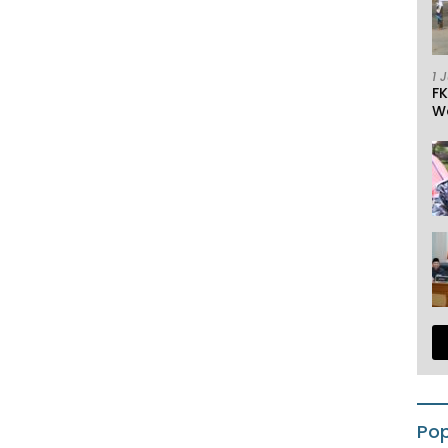
1 
F
W
Pop