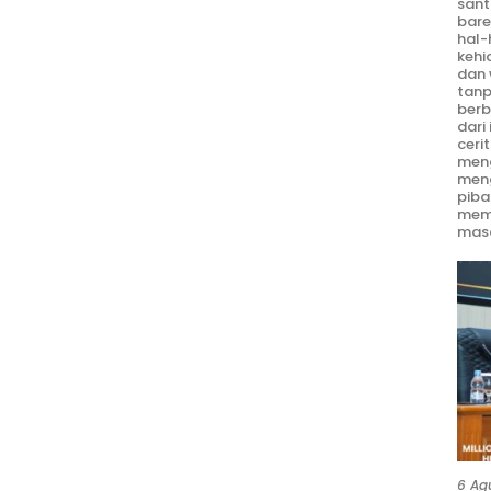
sant
bare
hal-
kehi
dan 
tanp
berb
dari
ceri
meng
men
piba
mem
masa
6 Ag