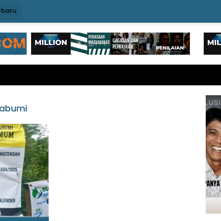
rbaru
abumi