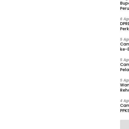
Bup
Per
PAD 
6 Ag
DPRD
Per
Disa
5 Ag
Cam
ke-8
Agu
5 Ag
Cam
Pel
hing
5 Ag
Wam
Reha
And
Pen
4 Ag
Cam
PPK
Mas