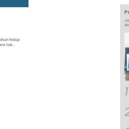
P
Ja
da
tahun hidup
ris tak…
1