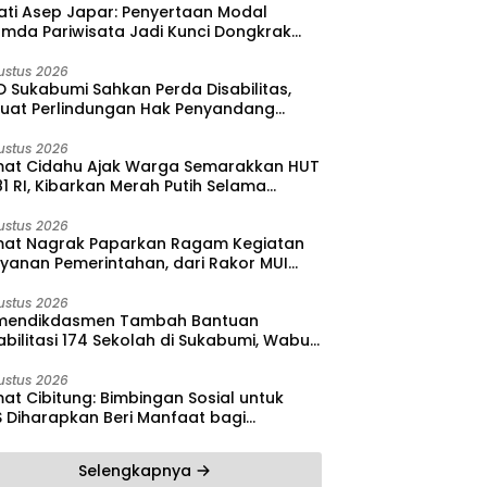
ati Asep Japar: Penyertaan Modal
umda Pariwisata Jadi Kunci Dongkrak
dan Investasi
ustus 2026
 Sukabumi Sahkan Perda Disabilitas,
kuat Perlindungan Hak Penyandang
bilitas
ustus 2026
at Cidahu Ajak Warga Semarakkan HUT
1 RI, Kibarkan Merah Putih Selama
stus
ustus 2026
at Nagrak Paparkan Ragam Kegiatan
ayanan Pemerintahan, dari Rakor MUI
ga Monitoring Proyek IPA
ustus 2026
endikdasmen Tambah Bantuan
bilitasi 174 Sekolah di Sukabumi, Wabup
reas Dorong Penguatan Mutu
didikan
ustus 2026
at Cibitung: Bimbingan Sosial untuk
S Diharapkan Beri Manfaat bagi
yarakat
Selengkapnya