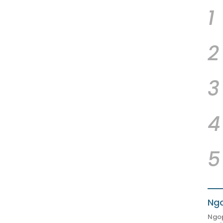
1
2
3
4
5
Ngo
Ngop