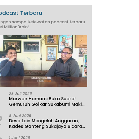
odcast Terbaru
ngan sampai kelewatan podcast terbaru
ri MillionBrain!
29 Juli 2026
Marwan Hamami Buka Suara!
Gemuruh Golkar Sukabumi Makin
Kencang, Aklamasi atau
2
Demokrasi yang Sedang Dikunci?
9 Juni 2026
Desa Lain Mengeluh Anggaran,
Kades Ganteng Sukajaya Bicara
Kemandirian
1 Juni 2026