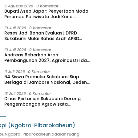
6 Agustus 2026
0 Komentar
Bupati Asep Japar: Penyertaan Modal
Perumda Pariwisata Jadi Kunci
Dongkrak PAD dan Investasi
10 Juli 2026
0 Komentar
Reses Jadi Bahan Evaluasi, DPRD
Sukabumi Mulai Bahas Arah APBD
2027
10 Juli 2026
0 Komentar
Andreas Beberkan Arah
Pembangunan 2027, Agroindustri dan
Pariwisata Jadi Motor Pertumbuhan
Ekonomi
11 Juli 2026
0 Komentar
64 Siswa Pramuka Sukabumi Siap
Berlaga di Jambore Nasional, Deden
Sumpena: Mereka Putra-Putri Terbaik
Hasil Seleksi
13 Juli 2026
0 Komentar
Dinas Pertanian Sukabumi Dorong
Pengembangan Agrowisata
Terintegrasi, SAM FARM Greenhouse
Resmi Jadi Destinasi Wisata Baru
pi (Ngobrol Pibarokaheun)
i, Ngobrol Pibarokaheun adalah ruang