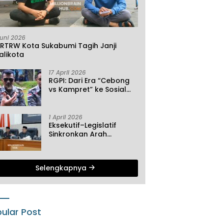
Juni 2026
KRTRW Kota Sukabumi Tagih Janji
alikota
17 April 2026
RGPI: Dari Era “Cebong
vs Kampret” ke Sosial
Ekonomi
1 April 2026
Eksekutif–Legislatif
Sinkronkan Arah
Pembangunan, Tiga
Agenda Strategis
Dibahas di Paripurna ke-
Selengkapnya
2 DPRD Sukabumi
ular Post