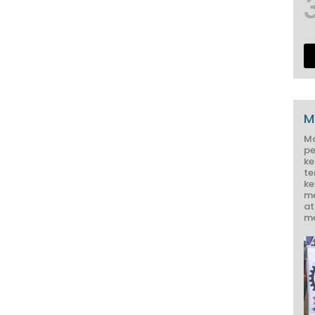
M
M
pe
ke
te
ke
me
at
me