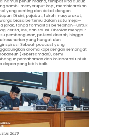
ai namun penuh makna, tempat kita duduk
ng sambil menyeruput kopi, membicarakan
hal yang penting dan dekat dengan
dupan. Di sini, pejabat, tokoh masyarakat,
warga biasa bertemu dalam satu meja—
a jarak, tanpa formalitas berlebihan—untuk
agi cerita, ide, dan solusi. Obrolan mengalir
 isu pembangunan, potensi daerah, hingga
ta keseharian yang hangat dan
inspirasi. Sebuah podcast yang
ggabungkan aroma kopi dengan semangat
rokaheun (kebersamaan), demi
bangun pemahaman dan kolaborasi untuk
 depan yang lebih baik.
ustus 2026