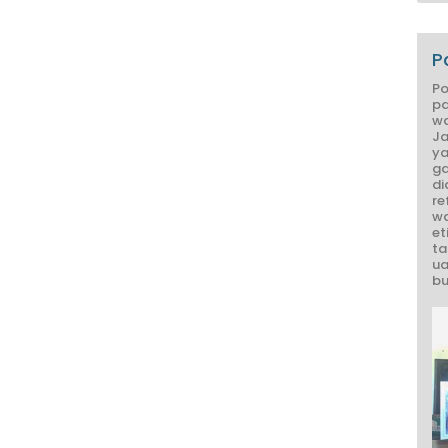
P
Po
pa
wa
Ja
ya
ga
di
re
wa
et
ta
ua
bu