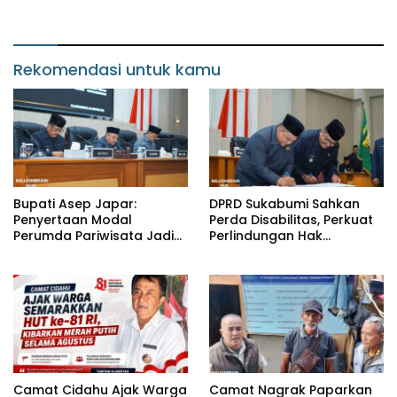
Sukabumi, Wabup Andreas
Manfaat bagi Masyarakat
Dorong Penguatan Mutu
Pendidikan
Rekomendasi untuk kamu
Bupati Asep Japar:
DPRD Sukabumi Sahkan
Penyertaan Modal
Perda Disabilitas, Perkuat
Perumda Pariwisata Jadi
Perlindungan Hak
Kunci Dongkrak PAD dan
Penyandang Disabilitas
Investasi
Camat Cidahu Ajak Warga
Camat Nagrak Paparkan