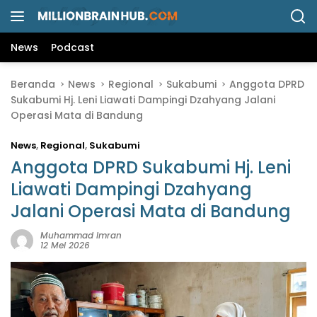
L
a
n
News
Podcast
g
s
Beranda
News
Regional
Sukabumi
Anggota DPRD
u
Sukabumi Hj. Leni Liawati Dampingi Dzahyang Jalani
n
Operasi Mata di Bandung
g
k
News
,
Regional
,
Sukabumi
e
k
Anggota DPRD Sukabumi Hj. Leni
o
Liawati Dampingi Dzahyang
n
Jalani Operasi Mata di Bandung
t
e
Muhammad Imran
n
12 Mei 2026