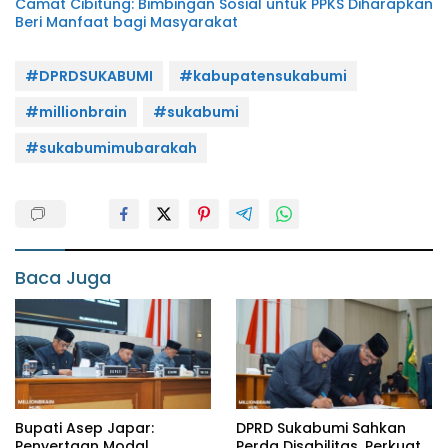
Camat Cibitung: Bimbingan Sosial untuk PPKS Diharapkan
Beri Manfaat bagi Masyarakat
#DPRDSUKABUMI
#kabupatensukabumi
#millionbrain
#sukabumi
#sukabumimubarakah
Baca Juga
Bupati Asep Japar:
DPRD Sukabumi Sahkan
Penyertaan Modal
Perda Disabilitas, Perkuat