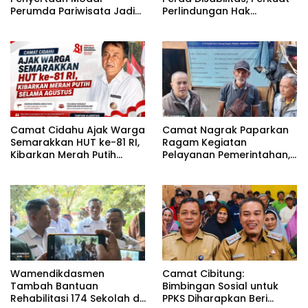
Perumda Pariwisata Jadi
Perlindungan Hak
Kunci Dongkrak PAD dan
Penyandang Disabilitas
Investasi
Camat Cidahu Ajak Warga
Camat Nagrak Paparkan
Semarakkan HUT ke-81 RI,
Ragam Kegiatan
Kibarkan Merah Putih
Pelayanan Pemerintahan,
Selama Agustus
dari Rakor MUI hingga
Monitoring Proyek IPA
Wamendikdasmen
Camat Cibitung:
Tambah Bantuan
Bimbingan Sosial untuk
Rehabilitasi 174 Sekolah di
PPKS Diharapkan Beri