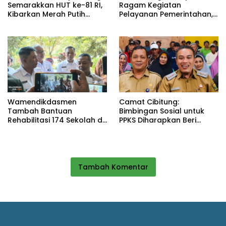
Semarakkan HUT ke-81 RI,
Ragam Kegiatan
Kibarkan Merah Putih
Pelayanan Pemerintahan,
Selama Agustus
dari Rakor MUI hingga
Monitoring Proyek IPA
Wamendikdasmen
Camat Cibitung:
Tambah Bantuan
Bimbingan Sosial untuk
Rehabilitasi 174 Sekolah di
PPKS Diharapkan Beri
Sukabumi, Wabup Andreas
Manfaat bagi Masyarakat
Dorong Penguatan Mutu
Pendidikan
Tambah Komentar