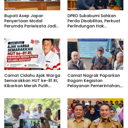
Bupati Asep Japar:
DPRD Sukabumi Sahkan
Penyertaan Modal
Perda Disabilitas, Perkuat
Perumda Pariwisata Jadi
Perlindungan Hak
Kunci Dongkrak PAD dan
Penyandang Disabilitas
Investasi
Camat Cidahu Ajak Warga
Camat Nagrak Paparkan
Semarakkan HUT ke-81 RI,
Ragam Kegiatan
Kibarkan Merah Putih
Pelayanan Pemerintahan,
Selama Agustus
dari Rakor MUI hingga
Monitoring Proyek IPA