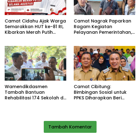
Camat Cidahu Ajak Warga
Camat Nagrak Paparkan
Semarakkan HUT ke-81 RI,
Ragam Kegiatan
Kibarkan Merah Putih
Pelayanan Pemerintahan,
Selama Agustus
dari Rakor MUI hingga
Monitoring Proyek IPA
Wamendikdasmen
Camat Cibitung:
Tambah Bantuan
Bimbingan Sosial untuk
Rehabilitasi 174 Sekolah di
PPKS Diharapkan Beri
Sukabumi, Wabup Andreas
Manfaat bagi Masyarakat
Dorong Penguatan Mutu
Pendidikan
Tambah Komentar