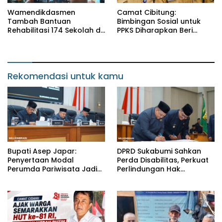
Wamendikdasmen
Camat Cibitung:
Tambah Bantuan
Bimbingan Sosial untuk
Rehabilitasi 174 Sekolah di
PPKS Diharapkan Beri
Sukabumi, Wabup Andreas
Manfaat bagi Masyarakat
Dorong Penguatan Mutu
Pendidikan
Rekomendasi untuk kamu
Bupati Asep Japar:
DPRD Sukabumi Sahkan
Penyertaan Modal
Perda Disabilitas, Perkuat
Perumda Pariwisata Jadi
Perlindungan Hak
Kunci Dongkrak PAD dan
Penyandang Disabilitas
Investasi