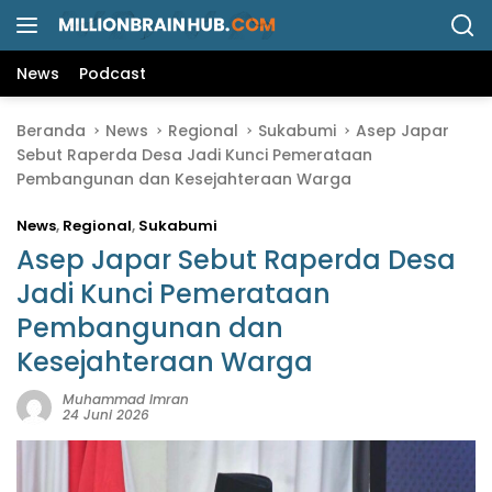
L
a
n
News
Podcast
g
s
Beranda
News
Regional
Sukabumi
Asep Japar
u
Sebut Raperda Desa Jadi Kunci Pemerataan
n
Pembangunan dan Kesejahteraan Warga
g
k
News
,
Regional
,
Sukabumi
e
k
Asep Japar Sebut Raperda Desa
o
Jadi Kunci Pemerataan
n
Pembangunan dan
t
e
Kesejahteraan Warga
n
Muhammad Imran
24 Juni 2026