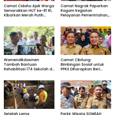
Camat Cidahu Ajak Warga
Camat Nagrak Paparkan
Semarakkan HUT ke-81 RI,
Ragam Kegiatan
Kibarkan Merah Putih
Pelayanan Pemerintahan,
Selama Agustus
dari Rakor MUI hingga
Monitoring Proyek IPA
Wamendikdasmen
Camat Cibitung:
Tambah Bantuan
Bimbingan Sosial untuk
Rehabilitasi 174 Sekolah di
PPKS Diharapkan Beri
Sukabumi, Wabup Andreas
Manfaat bagi Masyarakat
Dorong Penguatan Mutu
Pendidikan
Setelah Lama
Parkir Wisata SOMEAH