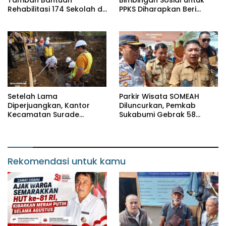
Rehabilitasi 174 Sekolah di
PPKS Diharapkan Beri
Sukabumi, Wabup Andreas
Manfaat bagi Masyarakat
Dorong Penguatan Mutu
Pendidikan
Setelah Lama
Parkir Wisata SOMEAH
Diperjuangkan, Kantor
Diluncurkan, Pemkab
Kecamatan Surade
Sukabumi Gebrak 58
Segera Dibangun, Camat:
Destinasi Pesisir Selatan
Ini Kebanggaan
Masyarakat
Rekomendasi untuk kamu