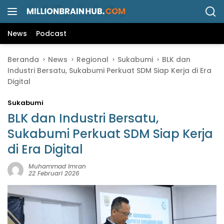
L
a
n
News
Podcast
g
s
Beranda
News
Regional
Sukabumi
BLK dan
u
Industri Bersatu, Sukabumi Perkuat SDM Siap Kerja di Era
n
Digital
g
k
Sukabumi
e
k
BLK dan Industri Bersatu,
o
Sukabumi Perkuat SDM Siap Kerja
n
di Era Digital
t
e
Muhammad Imran
n
22 Februari 2026