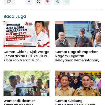
Baca Juga
Camat Cidahu Ajak Warga
Camat Nagrak Paparkan
Semarakkan HUT ke-81 RI,
Ragam Kegiatan
Kibarkan Merah Putih
Pelayanan Pemerintahan,
Selama Agustus
dari Rakor MUI hingga
Monitoring Proyek IPA
Wamendikdasmen
Camat Cibitung:
Tambah Bantuan
Bimbingan Sosial untuk