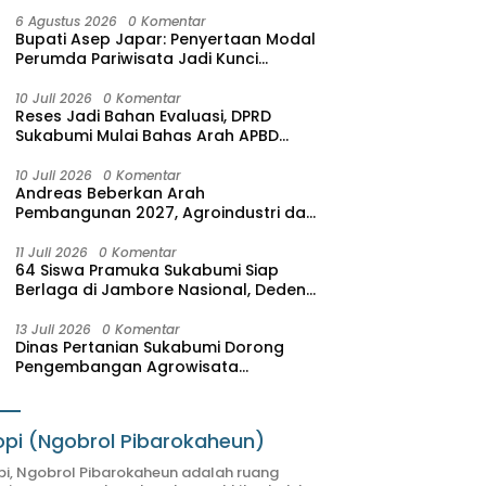
6 Agustus 2026
0 Komentar
Bupati Asep Japar: Penyertaan Modal
Perumda Pariwisata Jadi Kunci
Dongkrak PAD dan Investasi
10 Juli 2026
0 Komentar
Reses Jadi Bahan Evaluasi, DPRD
Sukabumi Mulai Bahas Arah APBD
2027
10 Juli 2026
0 Komentar
Andreas Beberkan Arah
Pembangunan 2027, Agroindustri dan
Pariwisata Jadi Motor Pertumbuhan
Ekonomi
11 Juli 2026
0 Komentar
64 Siswa Pramuka Sukabumi Siap
Berlaga di Jambore Nasional, Deden
Sumpena: Mereka Putra-Putri Terbaik
Hasil Seleksi
13 Juli 2026
0 Komentar
Dinas Pertanian Sukabumi Dorong
Pengembangan Agrowisata
Terintegrasi, SAM FARM Greenhouse
Resmi Jadi Destinasi Wisata Baru
pi (Ngobrol Pibarokaheun)
i, Ngobrol Pibarokaheun adalah ruang