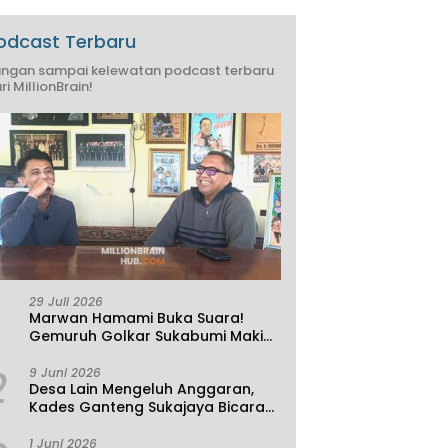
odcast Terbaru
ngan sampai kelewatan podcast terbaru
ri MillionBrain!
29 Juli 2026
Marwan Hamami Buka Suara!
Gemuruh Golkar Sukabumi Makin
Kencang, Aklamasi atau
2
Demokrasi yang Sedang Dikunci?
9 Juni 2026
Desa Lain Mengeluh Anggaran,
Kades Ganteng Sukajaya Bicara
Kemandirian
1 Juni 2026