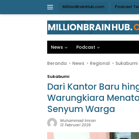
Langsung
MillionBrainHub.com
Podcast Te
ke
konten
News
Podcast
Beranda
News
Regional
Sukabumi
Sukabumi
Dari Kantor Baru hi
Warungkiara Menat
Senyum Warga
Muhammad Imran
12 Februari 2026