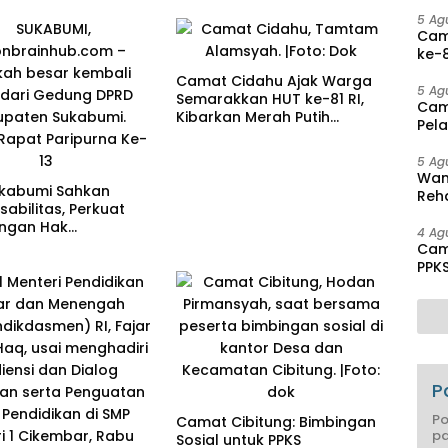
Disa
5 Ag
Cam
ke-8
Agu
Camat Cidahu Ajak Warga
5 Ag
Semarakkan HUT ke-81 RI,
Cam
Kibarkan Merah Putih
Pel
Selama Agustus
hing
5 Ag
Wam
kabumi Sahkan
Reha
sabilitas, Perkuat
And
ungan Hak
Pen
4 Ag
ang Disabilitas
Cam
PPK
Mas
P
Po
Camat Cibitung: Bimbingan
pa
Sosial untuk PPKS