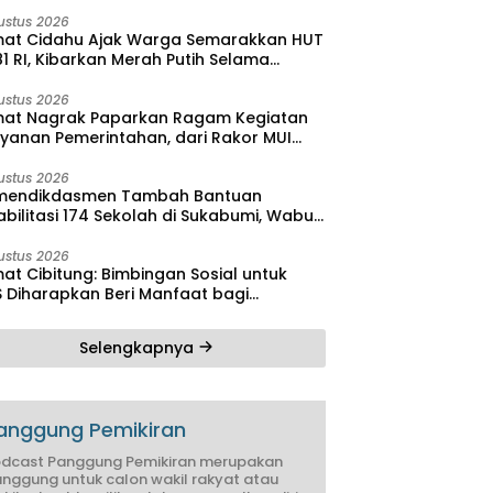
bilitas
ustus 2026
at Cidahu Ajak Warga Semarakkan HUT
1 RI, Kibarkan Merah Putih Selama
stus
ustus 2026
at Nagrak Paparkan Ragam Kegiatan
ayanan Pemerintahan, dari Rakor MUI
ga Monitoring Proyek IPA
ustus 2026
endikdasmen Tambah Bantuan
bilitasi 174 Sekolah di Sukabumi, Wabup
reas Dorong Penguatan Mutu
didikan
ustus 2026
at Cibitung: Bimbingan Sosial untuk
S Diharapkan Beri Manfaat bagi
yarakat
Selengkapnya
anggung Pemikiran
dcast Panggung Pemikiran merupakan
nggung untuk calon wakil rakyat atau