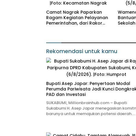
Camat Nagrak Paparkan
Wamend
Ragam Kegiatan Pelayanan
Bantuan 
Pemerintahan, dari Rakor
Sekolah
MUI hingga Monitoring
Andreas
Proyek IPA
Mutu Pe
Rekomendasi untuk kamu
Bupati Asep Japar: Penyertaan Modal
Perumda Pariwisata Jadi Kunci Dongkra
PAD dan Investasi
SUKABUMI, Millionbrainhub.com – Bupati
Sukabumi H. Asep Japar menegaskan komit
barunya untuk memajukan potensi daerah….