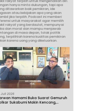
kil rakyat terpilih untuk mengenalkan diri.
ngan hanya minta dukungan, tapi apa
ng ditawarkan baik pemikiran, ide
gasan atau kebijakan apa yang akan
ambil jika terpilih. Podcast ini memberi
ferensi untuk masyarakat agar memilih
kil rakyat yang berdaulat, mempunyai
ika dan moral dan mampu menjawab
ntangan di masa depan, tolak politik
ng, terpilihlah karena kualitas pemikiran
kan karena uang yang dikeluarkan.
 Juli 2026
arwan Hamami Buka Suara! Gemuruh
olkar Sukabumi Makin Kencang,
klamasi atau Demokrasi yang Sedang