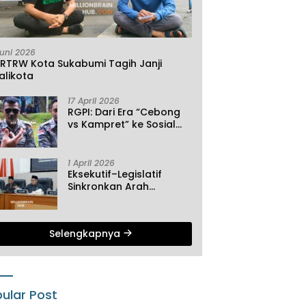
Juni 2026
KRTRW Kota Sukabumi Tagih Janji
alikota
17 April 2026
RGPI: Dari Era “Cebong
vs Kampret” ke Sosial
Ekonomi
1 April 2026
Eksekutif–Legislatif
Sinkronkan Arah
Pembangunan, Tiga
Agenda Strategis
Dibahas di Paripurna ke-
Selengkapnya
2 DPRD Sukabumi
ular Post