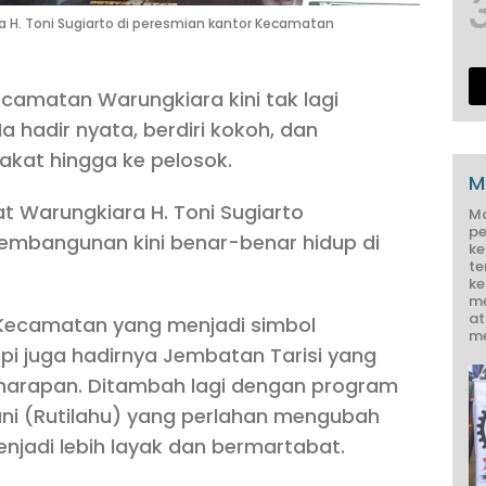
 H. Toni Sugiarto di peresmian kantor Kecamatan
amatan Warungkiara kini tak lagi
a hadir nyata, berdiri kokoh, dan
akat hingga ke pelosok.
M
 Warungkiara H. Toni Sugiarto
M
pe
mbangunan kini benar-benar hidup di
ke
te
ke
me
at
Kecamatan yang menjadi simbol
me
api juga hadirnya Jembatan Tarisi yang
arapan. Ditambah lagi dengan program
ni (Rutilahu) yang perlahan mengubah
jadi lebih layak dan bermartabat.