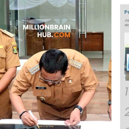
P
Ja
da
1