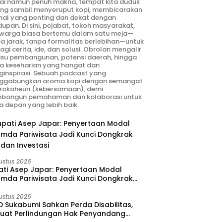
ai namun penuh makna, tempat kita duduk
ng sambil menyeruput kopi, membicarakan
hal yang penting dan dekat dengan
dupan. Di sini, pejabat, tokoh masyarakat,
warga biasa bertemu dalam satu meja—
a jarak, tanpa formalitas berlebihan—untuk
agi cerita, ide, dan solusi. Obrolan mengalir
 isu pembangunan, potensi daerah, hingga
ta keseharian yang hangat dan
inspirasi. Sebuah podcast yang
ggabungkan aroma kopi dengan semangat
rokaheun (kebersamaan), demi
bangun pemahaman dan kolaborasi untuk
 depan yang lebih baik.
ustus 2026
ati Asep Japar: Penyertaan Modal
umda Pariwisata Jadi Kunci Dongkrak
dan Investasi
ustus 2026
 Sukabumi Sahkan Perda Disabilitas,
kuat Perlindungan Hak Penyandang