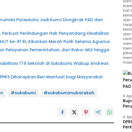
sant
bare
hal-
kehi
erumda Pariwisata Jadi Kunci Dongkrak PAD dan
dan 
tanp
berb
, Perkuat Perlindungan Hak Penyandang Disabilitas
dari
ceri
T ke-81 RI, Kibarkan Merah Putih Selama Agustus
meng
men
 Pelayanan Pemerintahan, dari Rakor MUI hingga
piba
mem
masa
litasi 174 Sekolah di Sukabumi, Wabup Andreas
 PPKS Diharapkan Beri Manfaat bagi Masyarakat
in
#sukabumi
#sukabumimubarakah
6 Ag
Bup
Per
PAD 
6 Ag
DPRD
Per