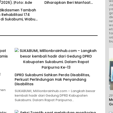
wa
Diharapkan Beri Manfaat
Ja
bagi Masyarakat
ya
ikdasmen Tambah
ga
Rehabilitasi 174
di
 di Sukabumi, Wabup
re
 Dorong Penguatan
wa
ndidikan
et
ta
ua
bu
k
DPRD Sukabumi Sahkan Perda Disabilitas,
Perkuat Perlindungan Hak Penyandang
Disabilitas
men
SUKABUMI, Millionbrainhub.com – Langkah besar
kembali hadir dari Gedung DPRD Kabupaten
29
M
Sukabumi. Dalam Rapat Paripurna…
G
A