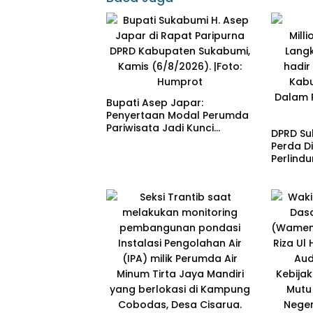
Bupati Asep Japar:
Penyertaan Modal Perumda
Pariwisata Jadi Kunci
DPRD Su
Dongkrak PAD dan Investasi
Perda Di
Perlind
Penyand