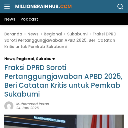
L
a
n
News
Podcast
g
s
Beranda
News
Regional
Sukabumi
Fraksi DPRD
u
Soroti Pertanggungjawaban APBD 2025, Beri Catatan
n
Kritis untuk Pemkab Sukabumi
g
k
News
,
Regional
,
Sukabumi
e
k
Fraksi DPRD Soroti
o
Pertanggungjawaban APBD 2025,
n
Beri Catatan Kritis untuk Pemkab
t
e
Sukabumi
n
Muhammad Imran
24 Juni 2026