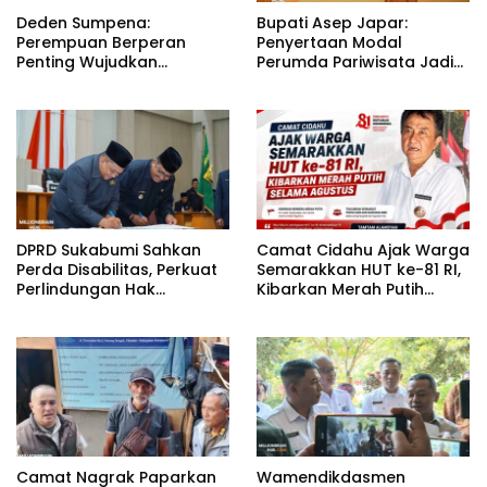
Deden Sumpena:
Bupati Asep Japar:
Perempuan Berperan
Penyertaan Modal
Penting Wujudkan
Perumda Pariwisata Jadi
Pendidikan Berkualitas di
Kunci Dongkrak PAD dan
Sukabumi
Investasi
DPRD Sukabumi Sahkan
Camat Cidahu Ajak Warga
Perda Disabilitas, Perkuat
Semarakkan HUT ke-81 RI,
Perlindungan Hak
Kibarkan Merah Putih
Penyandang Disabilitas
Selama Agustus
Camat Nagrak Paparkan
Wamendikdasmen