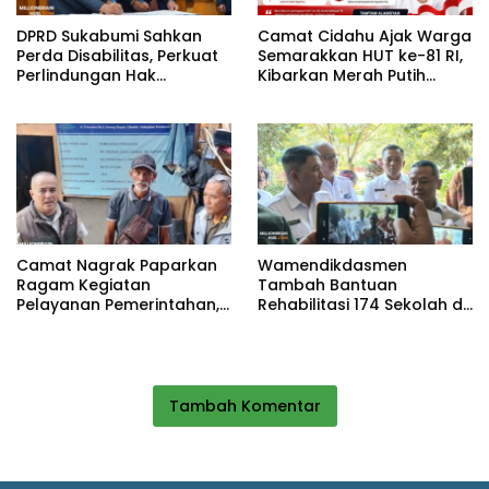
DPRD Sukabumi Sahkan
Camat Cidahu Ajak Warga
Perda Disabilitas, Perkuat
Semarakkan HUT ke-81 RI,
Perlindungan Hak
Kibarkan Merah Putih
Penyandang Disabilitas
Selama Agustus
Camat Nagrak Paparkan
Wamendikdasmen
Ragam Kegiatan
Tambah Bantuan
Pelayanan Pemerintahan,
Rehabilitasi 174 Sekolah di
dari Rakor MUI hingga
Sukabumi, Wabup Andreas
Monitoring Proyek IPA
Dorong Penguatan Mutu
Pendidikan
Tambah Komentar