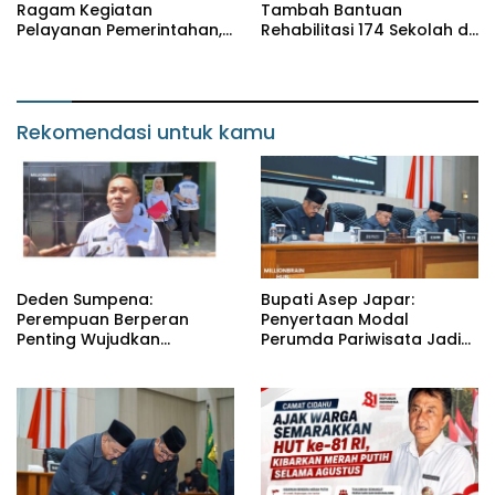
Ragam Kegiatan
Tambah Bantuan
Pelayanan Pemerintahan,
Rehabilitasi 174 Sekolah di
dari Rakor MUI hingga
Sukabumi, Wabup Andreas
Monitoring Proyek IPA
Dorong Penguatan Mutu
Pendidikan
Rekomendasi untuk kamu
Deden Sumpena:
Bupati Asep Japar:
Perempuan Berperan
Penyertaan Modal
Penting Wujudkan
Perumda Pariwisata Jadi
Pendidikan Berkualitas di
Kunci Dongkrak PAD dan
Sukabumi
Investasi