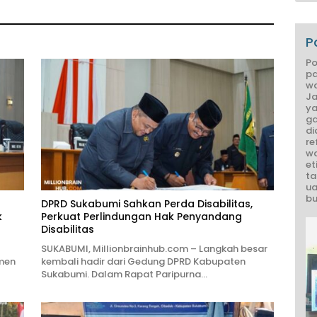
ndidikan
P
Po
pa
wa
Ja
ya
ga
di
re
wa
et
ta
ua
bu
DPRD Sukabumi Sahkan Perda Disabilitas,
k
Perkuat Perlindungan Hak Penyandang
Disabilitas
SUKABUMI, Millionbrainhub.com – Langkah besar
men
kembali hadir dari Gedung DPRD Kabupaten
Sukabumi. Dalam Rapat Paripurna…