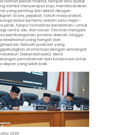
ai namun penuh makna, tempat kita duduk
ng sambil menyeruput kopi, membicarakan
hal yang penting dan dekat dengan
dupan. Di sini, pejabat, tokoh masyarakat,
warga biasa bertemu dalam satu meja—
a jarak, tanpa formalitas berlebihan—untuk
agi cerita, ide, dan solusi. Obrolan mengalir
 isu pembangunan, potensi daerah, hingga
ta keseharian yang hangat dan
inspirasi. Sebuah podcast yang
ggabungkan aroma kopi dengan semangat
rokaheun (kebersamaan), demi
bangun pemahaman dan kolaborasi untuk
 depan yang lebih baik.
ustus 2026