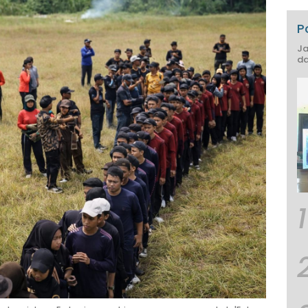
P
Ja
da
1