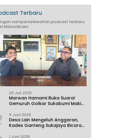
odcast Terbaru
ngan sampai kelewatan podcast terbaru
ri MillionBrain!
29 Juli 2026
Marwan Hamami Buka Suara!
Gemuruh Golkar Sukabumi Makin
Kencang, Aklamasi atau
2
Demokrasi yang Sedang Dikunci?
9 Juni 2026
Desa Lain Mengeluh Anggaran,
Kades Ganteng Sukajaya Bicara
Kemandirian
1 Juni 2026