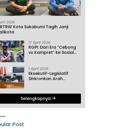
Juni 2026
KRTRW Kota Sukabumi Tagih Janji
alikota
17 April 2026
RGPI: Dari Era “Cebong
vs Kampret” ke Sosial
Ekonomi
1 April 2026
Eksekutif–Legislatif
Sinkronkan Arah
Pembangunan, Tiga
Agenda Strategis
Dibahas di Paripurna ke-
Selengkapnya
2 DPRD Sukabumi
ular Post