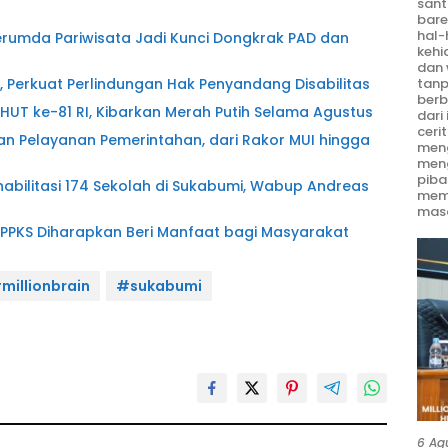
sant
bare
hal-
erumda Pariwisata Jadi Kunci Dongkrak PAD dan
kehi
dan 
tanp
, Perkuat Perlindungan Hak Penyandang Disabilitas
berb
T ke-81 RI, Kibarkan Merah Putih Selama Agustus
dari
ceri
 Pelayanan Pemerintahan, dari Rakor MUI hingga
meng
men
piba
litasi 174 Sekolah di Sukabumi, Wabup Andreas
mem
masa
 PPKS Diharapkan Beri Manfaat bagi Masyarakat
millionbrain
#sukabumi
6 Ag