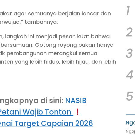
1
akat agar semuanya berjalan lancar dan
erwujud,” tambahnya.
2
ah, langkah ini menjadi pesan kuat bahwa
kebersamaan. Gotong royong bukan hanya
3
olitik pembangunan merangkul semua
en yang lebih hidup, lebih hijau, dan lebih
4
5
ngkapnya di sini:
NASIB
etani Wajib Tonton
nai Target Capaian 2026
Ngo
Ngop