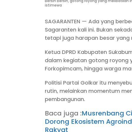
Bersih bersih, gotong royong yang melibatkan 
istimewa
SAGARANTEN — Ada yang berbeda
Sagaranten kali ini. Bukan sekad
tetapi juga harapan besar yang
Ketua DPRD Kabupaten Sukabumi,
dalam kegiatan gotong royong y
Forkopimcam, hingga warga ma
Politisi Partai Golkar itu meny
rutin, melainkan momentum mem
pembangunan.
Baca juga :
Musrenbang Ci
Dorong Ekosistem Agroindu
Rakyat