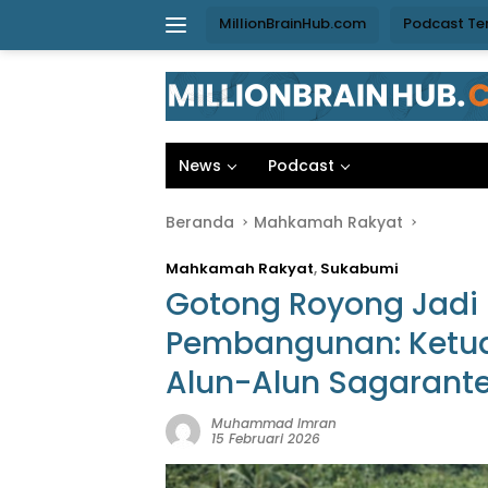
Langsung
MillionBrainHub.com
Podcast Te
ke
konten
News
Podcast
Beranda
Mahkamah Rakyat
Mahkamah Rakyat
,
Sukabumi
Gotong Royong Jadi S
Pembangunan: Ketu
Alun-Alun Sagarant
Muhammad Imran
15 Februari 2026