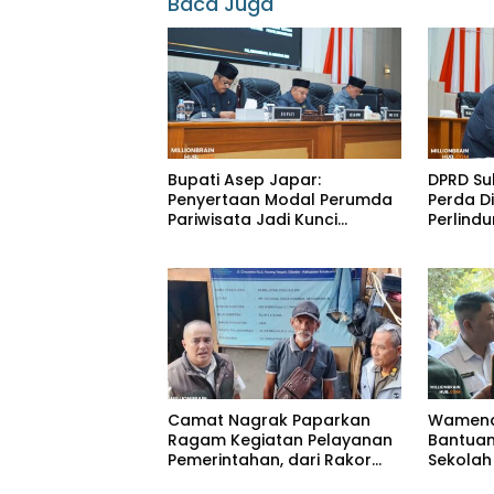
Baca Juga
Bupati Asep Japar:
DPRD Su
Penyertaan Modal Perumda
Perda Di
Pariwisata Jadi Kunci
Perlind
Dongkrak PAD dan Investasi
Penyand
Camat Nagrak Paparkan
Wamend
Ragam Kegiatan Pelayanan
Bantuan 
Pemerintahan, dari Rakor
Sekolah
MUI hingga Monitoring
Andreas