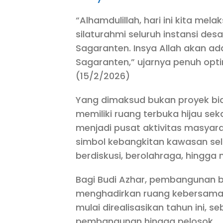
“Alhamdulillah, hari ini kita me
silaturahmi seluruh instansi de
Sagaranten. Insya Allah akan ad
Sagaranten,” ujarnya penuh opti
(15/2/2026)
Yang dimaksud bukan proyek bi
memiliki ruang terbuka hijau s
menjadi pusat aktivitas masyara
simbol kebangkitan kawasan se
berdiskusi, berolahraga, hingga
Bagi Budi Azhar, pembangunan bu
menghadirkan ruang kebersamaa
mulai direalisasikan tahun ini,
pembangunan hingga pelosok.