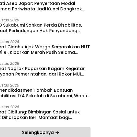
ati Asep Japar: Penyertaan Modal
umda Pariwisata Jadi Kunci Dongkrak
dan Investasi
ustus 2026
 Sukabumi Sahkan Perda Disabilitas,
kuat Perlindungan Hak Penyandang
bilitas
ustus 2026
at Cidahu Ajak Warga Semarakkan HUT
1 RI, Kibarkan Merah Putih Selama
stus
ustus 2026
at Nagrak Paparkan Ragam Kegiatan
ayanan Pemerintahan, dari Rakor MUI
ga Monitoring Proyek IPA
ustus 2026
endikdasmen Tambah Bantuan
bilitasi 174 Sekolah di Sukabumi, Wabup
reas Dorong Penguatan Mutu
didikan
ustus 2026
at Cibitung: Bimbingan Sosial untuk
S Diharapkan Beri Manfaat bagi
yarakat
Selengkapnya