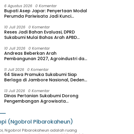
6 Agustus 2026
0 Komentar
Bupati Asep Japar: Penyertaan Modal
Perumda Pariwisata Jadi Kunci
Dongkrak PAD dan Investasi
10 Juli 2026
0 Komentar
Reses Jadi Bahan Evaluasi, DPRD
Sukabumi Mulai Bahas Arah APBD
2027
10 Juli 2026
0 Komentar
Andreas Beberkan Arah
Pembangunan 2027, Agroindustri dan
Pariwisata Jadi Motor Pertumbuhan
Ekonomi
11 Juli 2026
0 Komentar
64 Siswa Pramuka Sukabumi Siap
Berlaga di Jambore Nasional, Deden
Sumpena: Mereka Putra-Putri Terbaik
Hasil Seleksi
13 Juli 2026
0 Komentar
Dinas Pertanian Sukabumi Dorong
Pengembangan Agrowisata
Terintegrasi, SAM FARM Greenhouse
Resmi Jadi Destinasi Wisata Baru
pi (Ngobrol Pibarokaheun)
i, Ngobrol Pibarokaheun adalah ruang