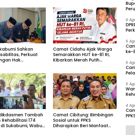
Bup
Per
PAD 
6 Ag
DPRD
Per
Disa
5 Ag
Cam
kabumi Sahkan
Camat Cidahu Ajak Warga
ke-8
sabilitas, Perkuat
Semarakkan HUT ke-81 RI,
Agu
ungan Hak
Kibarkan Merah Putih
5 Ag
ang Disabilitas
Selama Agustus
Cam
Pel
hing
5 Ag
Wam
Reha
And
Pen
4 Ag
Cam
ikdasmen Tambah
Camat Cibitung: Bimbingan
PPK
Rehabilitasi 174
Sosial untuk PPKS
Mas
 di Sukabumi, Wabup
Diharapkan Beri Manfaat
 Dorong Penguatan
bagi Masyarakat