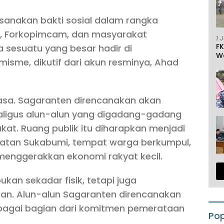
laksanakan bakti sosial dalam rangka
sa, Forkopimcam, dan masyarakat
1 
F
a sesuatu yang besar hadir di
W
misme, dikutif dari akun resminya, Ahad
asa. Sagaranten direncanakan akan
ekaligus alun-alun yang digadang-gadang
kat. Ruang publik itu diharapkan menjadi
latan Sukabumi, tempat warga berkumpul,
 menggerakkan ekonomi rakyat kecil.
kan sekadar fisik, tetapi juga
n. Alun-alun Sagaranten direncanakan
 sebagai bagian dari komitmen pemerataan
Pop