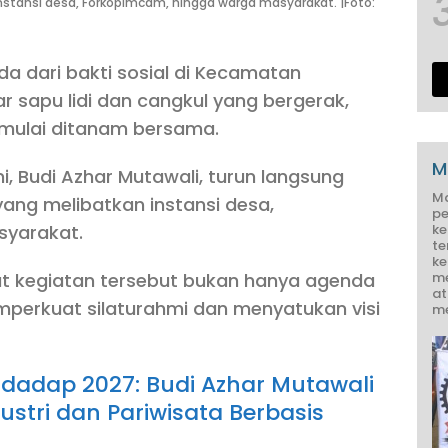
instansi desa, Forkopimcam, hingga warga masyarakat. |Foto:
 dari bakti sosial di Kecamatan
ar sapu lidi dan cangkul yang bergerak,
 mulai ditanam bersama.
M
 Budi Azhar Mutawali, turun langsung
M
ang melibatkan instansi desa,
pe
ke
syarakat.
te
ke
me
ebut kegiatan tersebut bukan hanya agenda
at
perkuat silaturahmi dan menyatukan visi
me
dadap 2027: Budi Azhar Mutawali
stri dan Pariwisata Berbasis