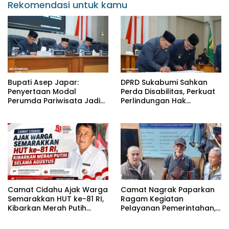
Rekomendasi untuk kamu
Bupati Asep Japar:
DPRD Sukabumi Sahkan
Penyertaan Modal
Perda Disabilitas, Perkuat
Perumda Pariwisata Jadi
Perlindungan Hak
Kunci Dongkrak PAD dan
Penyandang Disabilitas
Investasi
Camat Cidahu Ajak Warga
Camat Nagrak Paparkan
Semarakkan HUT ke-81 RI,
Ragam Kegiatan
Kibarkan Merah Putih
Pelayanan Pemerintahan,
Selama Agustus
dari Rakor MUI hingga
Monitoring Proyek IPA