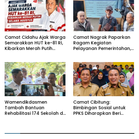
Camat Cidahu Ajak Warga
Camat Nagrak Paparkan
Semarakkan HUT ke-81 RI,
Ragam Kegiatan
Kibarkan Merah Putih
Pelayanan Pemerintahan,
Selama Agustus
dari Rakor MUI hingga
Monitoring Proyek IPA
Wamendikdasmen
Camat Cibitung:
Tambah Bantuan
Bimbingan Sosial untuk
Rehabilitasi 174 Sekolah di
PPKS Diharapkan Beri
Sukabumi, Wabup Andreas
Manfaat bagi Masyarakat
Dorong Penguatan Mutu
Pendidikan