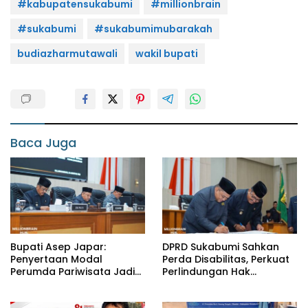
#kabupatensukabumi
#millionbrain
#sukabumi
#sukabumimubarakah
budiazharmutawali
wakil bupati
Baca Juga
Bupati Asep Japar:
DPRD Sukabumi Sahkan
Penyertaan Modal
Perda Disabilitas, Perkuat
Perumda Pariwisata Jadi
Perlindungan Hak
Kunci Dongkrak PAD dan
Penyandang Disabilitas
Investasi