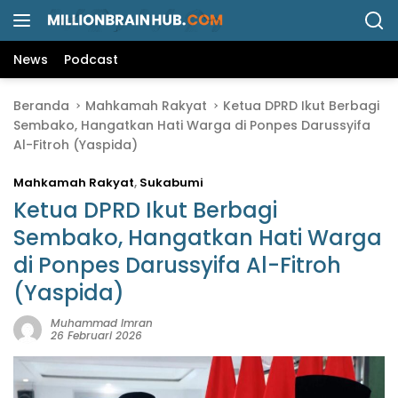
L
a
n
News
Podcast
g
s
Beranda
Mahkamah Rakyat
Ketua DPRD Ikut Berbagi
u
Sembako, Hangatkan Hati Warga di Ponpes Darussyifa
n
Al-Fitroh (Yaspida)
g
k
Mahkamah Rakyat
,
Sukabumi
e
k
Ketua DPRD Ikut Berbagi
o
Sembako, Hangatkan Hati Warga
n
di Ponpes Darussyifa Al-Fitroh
t
e
(Yaspida)
n
Muhammad Imran
26 Februari 2026