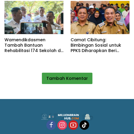
Wamendikdasmen
Camat Cibitung:
Tambah Bantuan
Bimbingan Sosial untuk
Rehabilitasi 174 Sekolah di
PPKS Diharapkan Beri
Sukabumi, Wabup Andreas
Manfaat bagi Masyarakat
Dorong Penguatan Mutu
Pendidikan
Tambah Komentar