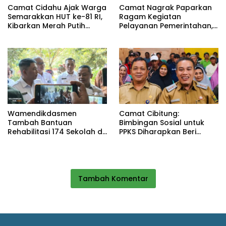
Camat Cidahu Ajak Warga
Camat Nagrak Paparkan
Semarakkan HUT ke-81 RI,
Ragam Kegiatan
Kibarkan Merah Putih
Pelayanan Pemerintahan,
Selama Agustus
dari Rakor MUI hingga
Monitoring Proyek IPA
Wamendikdasmen
Camat Cibitung:
Tambah Bantuan
Bimbingan Sosial untuk
Rehabilitasi 174 Sekolah di
PPKS Diharapkan Beri
Sukabumi, Wabup Andreas
Manfaat bagi Masyarakat
Dorong Penguatan Mutu
Pendidikan
Tambah Komentar