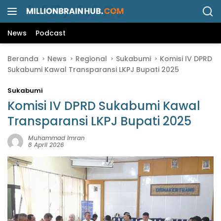
L
a
n
News
Podcast
g
s
Beranda
News
Regional
Sukabumi
Komisi IV DPRD
u
Sukabumi Kawal Transparansi LKPJ Bupati 2025
n
g
Sukabumi
k
e
Komisi IV DPRD Sukabumi Kawal
k
Transparansi LKPJ Bupati 2025
o
n
Muhammad Imran
8 April 2026
t
e
n