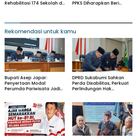
Rehabilitasi 174 Sekolah di
PPKS Diharapkan Beri
Sukabumi, Wabup Andreas
Manfaat bagi Masyarakat
Dorong Penguatan Mutu
Pendidikan
Rekomendasi untuk kamu
Bupati Asep Japar:
DPRD Sukabumi Sahkan
Penyertaan Modal
Perda Disabilitas, Perkuat
Perumda Pariwisata Jadi
Perlindungan Hak
Kunci Dongkrak PAD dan
Penyandang Disabilitas
Investasi