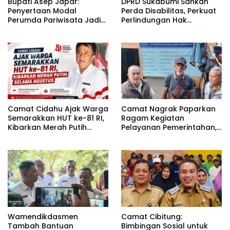
Bupati Asep Japar:
DPRD Sukabumi Sahkan
Penyertaan Modal
Perda Disabilitas, Perkuat
Perumda Pariwisata Jadi
Perlindungan Hak
Kunci Dongkrak PAD dan
Penyandang Disabilitas
Investasi
Camat Cidahu Ajak Warga
Camat Nagrak Paparkan
Semarakkan HUT ke-81 RI,
Ragam Kegiatan
Kibarkan Merah Putih
Pelayanan Pemerintahan,
Selama Agustus
dari Rakor MUI hingga
Monitoring Proyek IPA
Wamendikdasmen
Camat Cibitung:
Tambah Bantuan
Bimbingan Sosial untuk