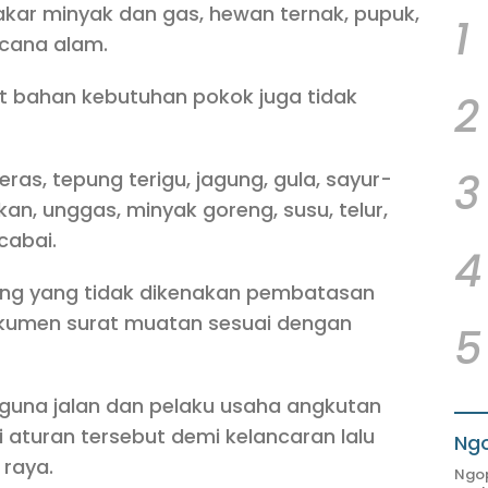
kar minyak dan gas, hewan ternak, pupuk,
1
ncana alam.
ut bahan kebutuhan pokok juga tidak
2
3
ras, tepung terigu, jagung, gula, sayur-
an, unggas, minyak goreng, susu, telur,
cabai.
4
ng yang tidak dikenakan pembatasan
okumen surat muatan sesuai dengan
5
gguna jalan dan pelaku usaha angkutan
turan tersebut demi kelancaran lalu
Ngo
 raya.
Ngop