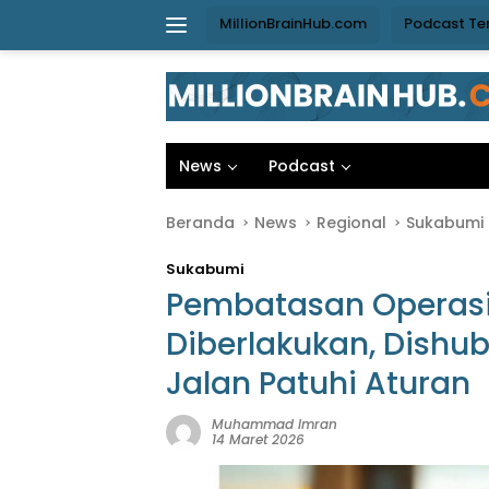
Langsung
MillionBrainHub.com
Podcast Te
ke
konten
News
Podcast
Beranda
News
Regional
Sukabumi
Sukabumi
Pembatasan Operasi
Diberlakukan, Dishu
Jalan Patuhi Aturan
Muhammad Imran
14 Maret 2026