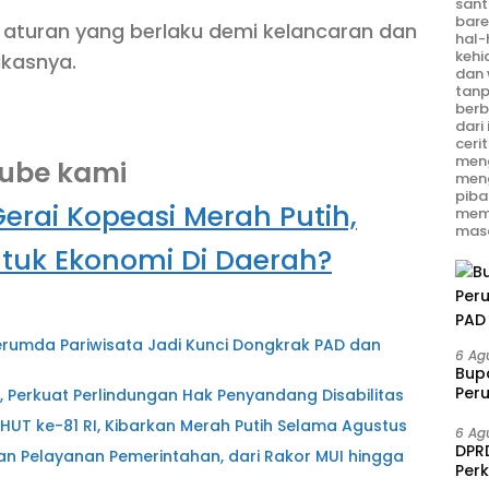
sant
bare
turan yang berlaku demi kelancaran dan
hal-
kehi
gkasnya.
dan 
tanp
berb
dari
ceri
meng
tube kami
men
piba
rai Kopeasi Merah Putih,
mem
masa
tuk Ekonomi Di Daerah?
erumda Pariwisata Jadi Kunci Dongkrak PAD dan
6 Ag
Bup
Per
, Perkuat Perlindungan Hak Penyandang Disabilitas
PAD 
T ke-81 RI, Kibarkan Merah Putih Selama Agustus
6 Ag
DPRD
 Pelayanan Pemerintahan, dari Rakor MUI hingga
Per