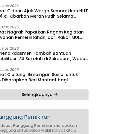
bilitas
ustus 2026
at Cidahu Ajak Warga Semarakkan HUT
1 RI, Kibarkan Merah Putih Selama
stus
ustus 2026
at Nagrak Paparkan Ragam Kegiatan
ayanan Pemerintahan, dari Rakor MUI
ga Monitoring Proyek IPA
ustus 2026
endikdasmen Tambah Bantuan
bilitasi 174 Sekolah di Sukabumi, Wabup
reas Dorong Penguatan Mutu
didikan
ustus 2026
at Cibitung: Bimbingan Sosial untuk
S Diharapkan Beri Manfaat bagi
yarakat
Selengkapnya
anggung Pemikiran
dcast Panggung Pemikiran merupakan
nggung untuk calon wakil rakyat atau