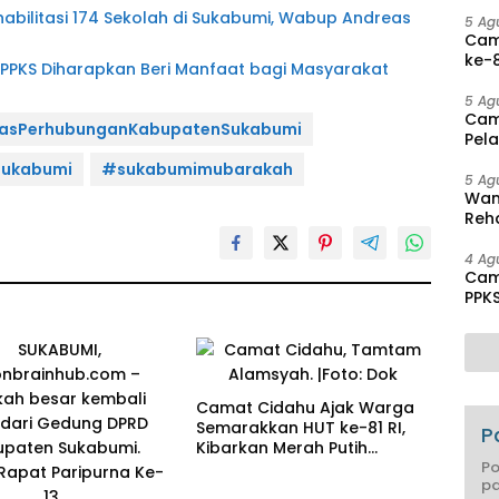
Disa
litasi 174 Sekolah di Sukabumi, Wabup Andreas
5 Ag
Cam
ke-8
 PPKS Diharapkan Beri Manfaat bagi Masyarakat
Agu
5 Ag
Cam
asPerhubunganKabupatenSukabumi
Pel
hing
ukabumi
#sukabumimubarakah
5 Ag
Wam
Reha
And
Pen
4 Ag
Cam
PPK
Mas
Camat Cidahu Ajak Warga
Semarakkan HUT ke-81 RI,
P
Kibarkan Merah Putih
Selama Agustus
Po
pa