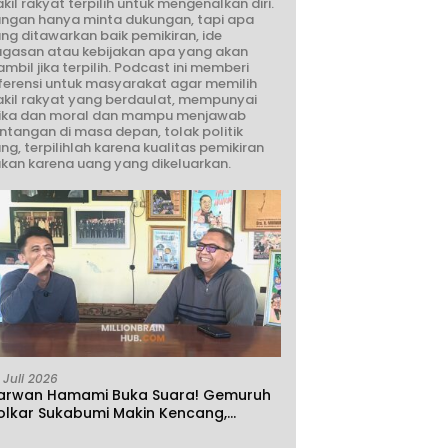
kil rakyat terpilih untuk mengenalkan diri.
ngan hanya minta dukungan, tapi apa
ng ditawarkan baik pemikiran, ide
gasan atau kebijakan apa yang akan
ambil jika terpilih. Podcast ini memberi
ferensi untuk masyarakat agar memilih
kil rakyat yang berdaulat, mempunyai
ika dan moral dan mampu menjawab
ntangan di masa depan, tolak politik
ng, terpilihlah karena kualitas pemikiran
kan karena uang yang dikeluarkan.
 Juli 2026
arwan Hamami Buka Suara! Gemuruh
olkar Sukabumi Makin Kencang,
klamasi atau Demokrasi yang Sedang