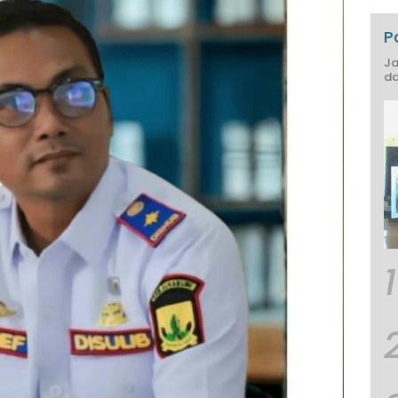
P
Ja
da
1