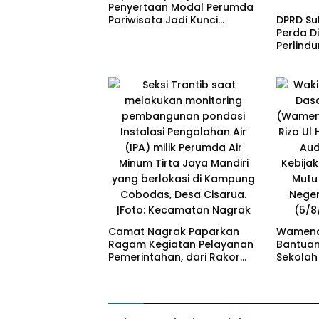
Penyertaan Modal Perumda
DPRD Su
Pariwisata Jadi Kunci
Perda Di
Dongkrak PAD dan Investasi
Perlind
Penyand
Camat Nagrak Paparkan
Wamend
Ragam Kegiatan Pelayanan
Bantuan 
Pemerintahan, dari Rakor
Sekolah
MUI hingga Monitoring
Andreas
Proyek IPA
Mutu Pe