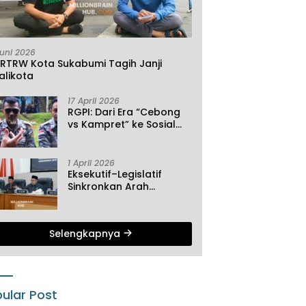
Juni 2026
KRTRW Kota Sukabumi Tagih Janji
alikota
17 April 2026
RGPI: Dari Era “Cebong
vs Kampret” ke Sosial
Ekonomi
1 April 2026
Eksekutif–Legislatif
Sinkronkan Arah
Pembangunan, Tiga
Agenda Strategis
Dibahas di Paripurna ke-
Selengkapnya
2 DPRD Sukabumi
ular Post