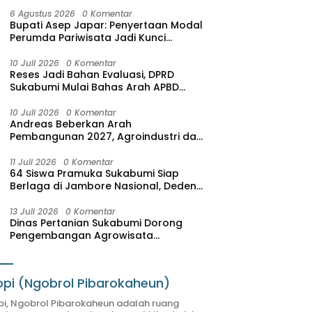
6 Agustus 2026
0 Komentar
Bupati Asep Japar: Penyertaan Modal
Perumda Pariwisata Jadi Kunci
Dongkrak PAD dan Investasi
10 Juli 2026
0 Komentar
Reses Jadi Bahan Evaluasi, DPRD
Sukabumi Mulai Bahas Arah APBD
2027
10 Juli 2026
0 Komentar
Andreas Beberkan Arah
Pembangunan 2027, Agroindustri dan
Pariwisata Jadi Motor Pertumbuhan
Ekonomi
11 Juli 2026
0 Komentar
64 Siswa Pramuka Sukabumi Siap
Berlaga di Jambore Nasional, Deden
Sumpena: Mereka Putra-Putri Terbaik
Hasil Seleksi
13 Juli 2026
0 Komentar
Dinas Pertanian Sukabumi Dorong
Pengembangan Agrowisata
Terintegrasi, SAM FARM Greenhouse
Resmi Jadi Destinasi Wisata Baru
pi (Ngobrol Pibarokaheun)
i, Ngobrol Pibarokaheun adalah ruang