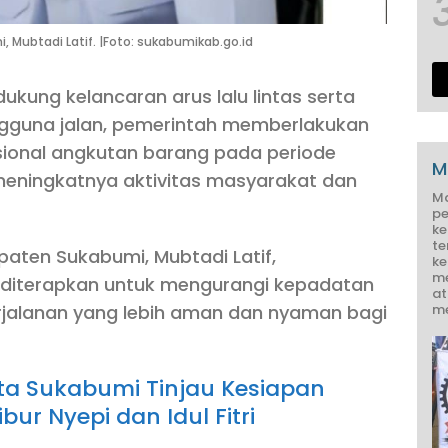
Mubtadi Latif. |Foto: sukabumikab.go.id
ung kelancaran arus lalu lintas serta
gguna jalan, pemerintah memberlakukan
onal angkutan barang pada periode
M
meningkatnya aktivitas masyarakat dan
M
pe
ke
te
aten Sukabumi, Mubtadi Latif,
ke
me
 diterapkan untuk mengurangi kepadatan
at
erjalanan yang lebih aman dan nyaman bagi
me
ata Sukabumi Tinjau Kesiapan
ur Nyepi dan Idul Fitri