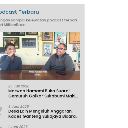
odcast Terbaru
ngan sampai kelewatan podcast terbaru
ri MillionBrain!
29 Juli 2026
Marwan Hamami Buka Suara!
Gemuruh Golkar Sukabumi Makin
Kencang, Aklamasi atau
2
Demokrasi yang Sedang Dikunci?
9 Juni 2026
Desa Lain Mengeluh Anggaran,
Kades Ganteng Sukajaya Bicara
Kemandirian
1 Juni 2026