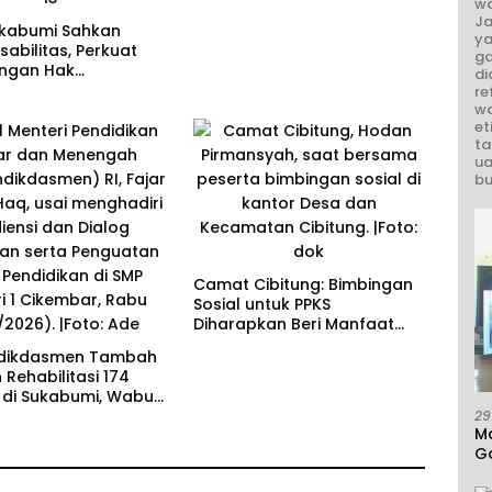
wa
Ja
kabumi Sahkan
ya
sabilitas, Perkuat
ga
ungan Hak
di
ang Disabilitas
re
wa
et
ta
ua
bu
Camat Cibitung: Bimbingan
Sosial untuk PPKS
Diharapkan Beri Manfaat
bagi Masyarakat
ikdasmen Tambah
Rehabilitasi 174
 di Sukabumi, Wabup
 Dorong Penguatan
29
M
ndidikan
G
A