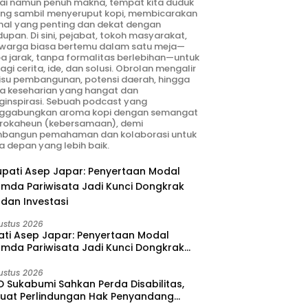
ai namun penuh makna, tempat kita duduk
ng sambil menyeruput kopi, membicarakan
hal yang penting dan dekat dengan
dupan. Di sini, pejabat, tokoh masyarakat,
warga biasa bertemu dalam satu meja—
a jarak, tanpa formalitas berlebihan—untuk
agi cerita, ide, dan solusi. Obrolan mengalir
 isu pembangunan, potensi daerah, hingga
ta keseharian yang hangat dan
inspirasi. Sebuah podcast yang
ggabungkan aroma kopi dengan semangat
rokaheun (kebersamaan), demi
bangun pemahaman dan kolaborasi untuk
 depan yang lebih baik.
ustus 2026
ati Asep Japar: Penyertaan Modal
umda Pariwisata Jadi Kunci Dongkrak
dan Investasi
ustus 2026
 Sukabumi Sahkan Perda Disabilitas,
kuat Perlindungan Hak Penyandang