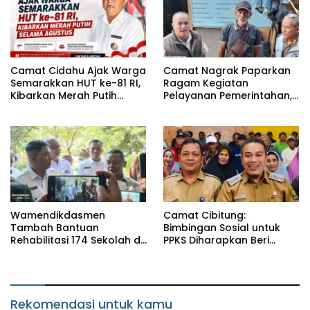
Camat Cidahu Ajak Warga
Camat Nagrak Paparkan
Semarakkan HUT ke-81 RI,
Ragam Kegiatan
Kibarkan Merah Putih
Pelayanan Pemerintahan,
Selama Agustus
dari Rakor MUI hingga
Monitoring Proyek IPA
Wamendikdasmen
Camat Cibitung:
Tambah Bantuan
Bimbingan Sosial untuk
Rehabilitasi 174 Sekolah di
PPKS Diharapkan Beri
Sukabumi, Wabup Andreas
Manfaat bagi Masyarakat
Dorong Penguatan Mutu
Pendidikan
Rekomendasi untuk kamu