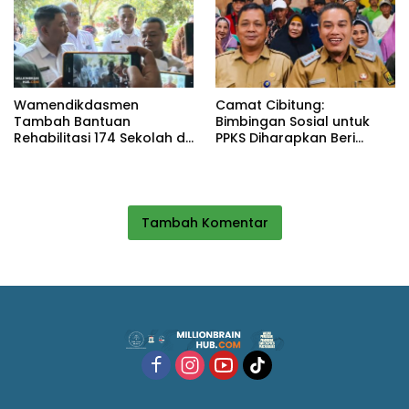
Wamendikdasmen
Camat Cibitung:
Tambah Bantuan
Bimbingan Sosial untuk
Rehabilitasi 174 Sekolah di
PPKS Diharapkan Beri
Sukabumi, Wabup Andreas
Manfaat bagi Masyarakat
Dorong Penguatan Mutu
Pendidikan
Tambah Komentar