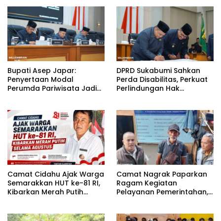
Bupati Asep Japar:
DPRD Sukabumi Sahkan
Penyertaan Modal
Perda Disabilitas, Perkuat
Perumda Pariwisata Jadi
Perlindungan Hak
Kunci Dongkrak PAD dan
Penyandang Disabilitas
Investasi
Camat Cidahu Ajak Warga
Camat Nagrak Paparkan
Semarakkan HUT ke-81 RI,
Ragam Kegiatan
Kibarkan Merah Putih
Pelayanan Pemerintahan,
Selama Agustus
dari Rakor MUI hingga
Monitoring Proyek IPA