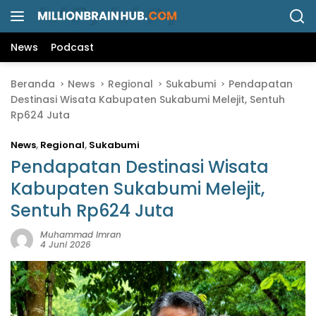
L
a
n
News
Podcast
g
s
Beranda
News
Regional
Sukabumi
Pendapatan
u
Destinasi Wisata Kabupaten Sukabumi Melejit, Sentuh
n
Rp624 Juta
g
k
News
,
Regional
,
Sukabumi
e
k
Pendapatan Destinasi Wisata
o
Kabupaten Sukabumi Melejit,
n
Sentuh Rp624 Juta
t
e
Muhammad Imran
n
4 Juni 2026