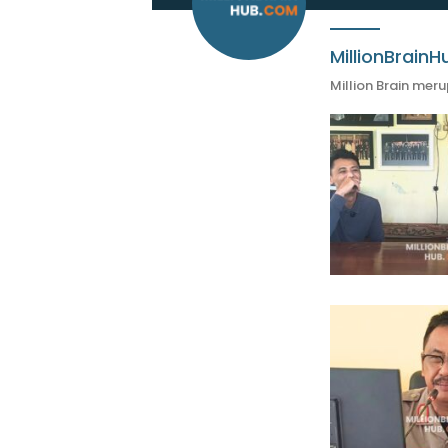
MillionBrainH
Million Brain mer