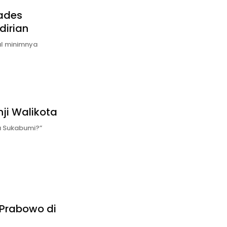
ades
dirian
al minimnya
ji Walikota
a Sukabumi?”
 Prabowo di