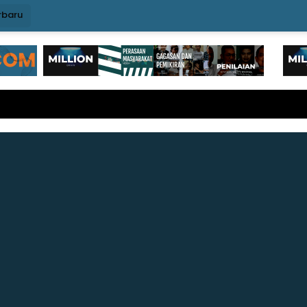
rbaru