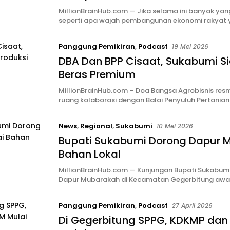
MillionBrainHub.com — Jika selama ini banyak ya
seperti apa wajah pembangunan ekonomi rakyat
Panggung Pemikiran
,
Podcast
19 Mei 2026
DBA Dan BPP Cisaat, Sukabumi Si
Beras Premium
MillionBrainHub.com – Doa Bangsa Agrobisnis re
ruang kolaborasi dengan Balai Penyuluh Pertania
News
,
Regional
,
Sukabumi
10 Mei 2026
Bupati Sukabumi Dorong Dapur 
Bahan Lokal
MillionBrainHub.com — Kunjungan Bupati Sukabumi
Dapur Mubarakah di Kecamatan Gegerbitung awal
Panggung Pemikiran
,
Podcast
27 April 2026
Di Gegerbitung SPPG, KDKMP da