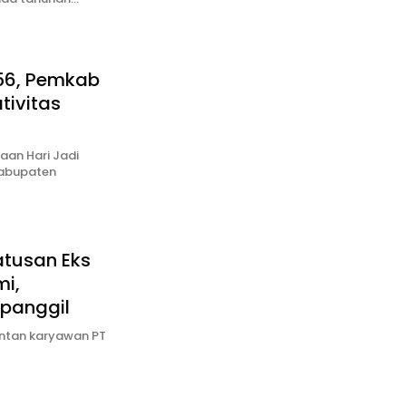
56, Pemkab
tivitas
aan Hari Jadi
Kabupaten
atusan Eks
i,
ipanggil
antan karyawan PT