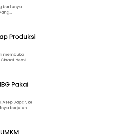
ng bertanya
 yang…
ap Produksi
smi membuka
n Cisaat demi…
MBG Pakai
, Asep Japar, ke
nya berjalan…
n UMKM