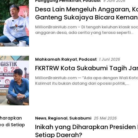
Panggung Pemikiran
,
Podcast
9 Juni 2026
Desa Lain Mengeluh Anggaran, K
Ganteng Sukajaya Bicara Keman
MillionBrainHub.com – Di tengah keluhan klasik so
anggaran desa, ada cerita yang terasa seperti…
Mahkamah Rakyat
,
Podcast
1 Juni 2026
FKRTRW Kota Sukabumi Tagih Jan
MillionBrainHub.com — “Ada apa dengan Wali Kot
Kalimat itu bukan datang dari oposisi politik,…
News
,
Regional
,
Sukabumi
25 Mei 2026
Inikah yang Diharapkan Presiden
Setiap Daerah?