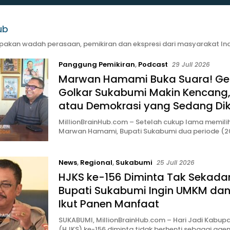
ub
upakan wadah perasaan, pemikiran dan ekspresi dari masyarakat In
Panggung Pemikiran
,
Podcast
29 Juli 2026
Marwan Hamami Buka Suara! G
Golkar Sukabumi Makin Kencang
atau Demokrasi yang Sedang Dik
MillionBrainHub.com – Setelah cukup lama memilih
Marwan Hamami, Bupati Sukabumi dua periode (
News
,
Regional
,
Sukabumi
25 Juli 2026
HJKS ke-156 Diminta Tak Sekadar
Bupati Sukabumi Ingin UMKM dan
Ikut Panen Manfaat
SUKABUMI, MillionBrainHub.com – Hari Jadi Kabup
(HJKS) ke-156 diminta tidak berhenti sebagai ag