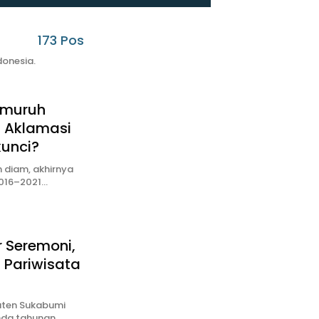
173 Pos
donesia.
emuruh
, Aklamasi
unci?
 diam, akhirnya
2016–2021…
 Seremoni,
 Pariwisata
aten Sukabumi
enda tahunan…