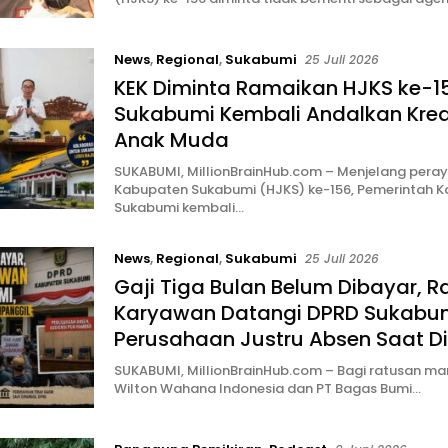
News
,
Regional
,
Sukabumi
25 Juli 2026
KEK Diminta Ramaikan HJKS ke-1
Sukabumi Kembali Andalkan Krea
Anak Muda
SUKABUMI, MillionBrainHub.com – Menjelang peray
Kabupaten Sukabumi (HJKS) ke-156, Pemerintah 
Sukabumi kembali…
News
,
Regional
,
Sukabumi
25 Juli 2026
Gaji Tiga Bulan Belum Dibayar, R
Karyawan Datangi DPRD Sukabum
Perusahaan Justru Absen Saat D
SUKABUMI, MillionBrainHub.com – Bagi ratusan m
Wilton Wahana Indonesia dan PT Bagas Bumi…