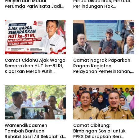
Penyertaan Modal
Perda Disabilitas, Perkuat
Perumda Pariwisata Jadi
Perlindungan Hak
Kunci Dongkrak PAD dan
Penyandang Disabilitas
Investasi
Camat Cidahu Ajak Warga
Camat Nagrak Paparkan
Semarakkan HUT ke-81 RI,
Ragam Kegiatan
Kibarkan Merah Putih
Pelayanan Pemerintahan,
Selama Agustus
dari Rakor MUI hingga
Monitoring Proyek IPA
Wamendikdasmen
Camat Cibitung:
Tambah Bantuan
Bimbingan Sosial untuk
Rehabilitasi 174 Sekolah di
PPKS Diharapkan Beri