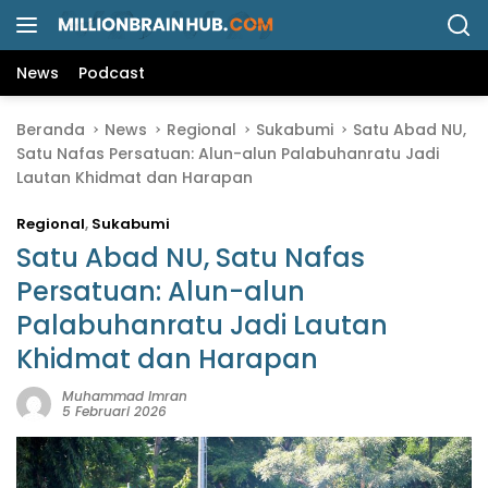
L
a
n
News
Podcast
g
s
Beranda
News
Regional
Sukabumi
Satu Abad NU,
u
Satu Nafas Persatuan: Alun-alun Palabuhanratu Jadi
n
Lautan Khidmat dan Harapan
g
k
Regional
,
Sukabumi
e
k
Satu Abad NU, Satu Nafas
o
Persatuan: Alun-alun
n
Palabuhanratu Jadi Lautan
t
e
Khidmat dan Harapan
n
Muhammad Imran
5 Februari 2026