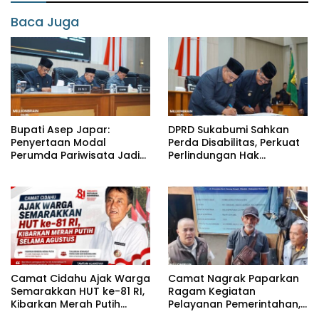
Baca Juga
Bupati Asep Japar:
DPRD Sukabumi Sahkan
Penyertaan Modal
Perda Disabilitas, Perkuat
Perumda Pariwisata Jadi
Perlindungan Hak
Kunci Dongkrak PAD dan
Penyandang Disabilitas
Investasi
Camat Cidahu Ajak Warga
Camat Nagrak Paparkan
Semarakkan HUT ke-81 RI,
Ragam Kegiatan
Kibarkan Merah Putih
Pelayanan Pemerintahan,
Selama Agustus
dari Rakor MUI hingga