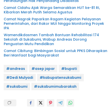
Perlindungan Hak Penyandang Disabilitas
Camat Cidahu Ajak Warga Semarakkan HUT ke-81 RI,
Kibarkan Merah Putih Selama Agustus
Camat Nagrak Paparkan Ragam Kegiatan Pelayanan
Pemerintahan, dari Rakor MUI hingga Monitoring Proyek
IPA
Wamendikdasmen Tambah Bantuan Rehabilitasi 174
Sekolah di Sukabumi, Wabup Andreas Dorong
Penguatan Mutu Pendidikan
Camat Cibitung: Bimbingan Sosial untuk PPKS Diharapkan
Beri Manfaat bagi Masyarakat
#andreas
#asep japar
#bupati
#Dedi Mulyadi
#kabupatensukabumi
#sukabumi
#sukabumimubarakah