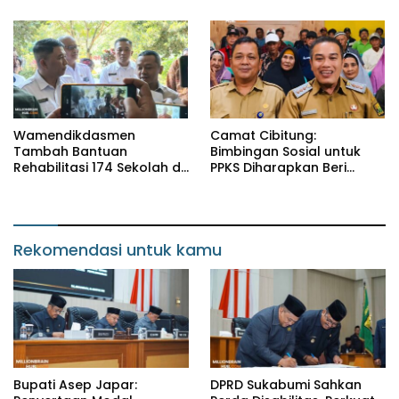
Monitoring Proyek IPA
Wamendikdasmen
Camat Cibitung:
Tambah Bantuan
Bimbingan Sosial untuk
Rehabilitasi 174 Sekolah di
PPKS Diharapkan Beri
Sukabumi, Wabup Andreas
Manfaat bagi Masyarakat
Dorong Penguatan Mutu
Pendidikan
Rekomendasi untuk kamu
Bupati Asep Japar:
DPRD Sukabumi Sahkan