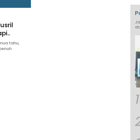
P
Ja
sril
da
pi..
mua tahu,
 penuh
1