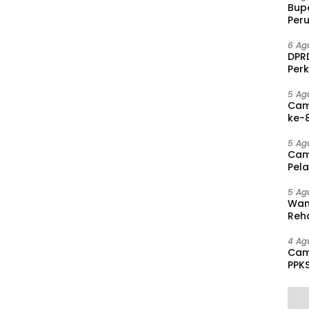
Bup
Per
PAD 
6 Ag
DPRD
Per
Disa
5 Ag
Cam
ke-8
Agu
5 Ag
Cam
Pel
hing
5 Ag
Wam
Reha
And
Pen
4 Ag
Cam
PPK
Mas