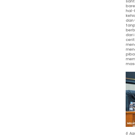
sant
bare
hal-
kehi
dan 
tanp
berb
dari
ceri
meng
men
piba
mem
masa
6 Ag