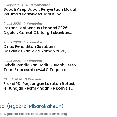
6 Agustus 2026
0 Komentar
Bupati Asep Japar: Penyertaan Modal
Perumda Pariwisata Jadi Kunci
Dongkrak PAD dan Investasi
7 Juli 2026
0 Komentar
Rekonsiliasi Sensus Ekonomi 2026
Digelar, Camat Cibitung Tekankan
Akurasi Data
7 Juli 2026
0 Komentar
Dinas Pendidikan Sukabumi
Sosialisasikan MPLS Ramah 2026,
Wujudkan Sekolah Aman, Nyaman,
dan Menyenangkan
7 Juli 2026
0 Komentar
Sekdis Pendidikan Hadiri Puncak Seren
Taun Sinaresmi ke-447, Tegaskan
Nilai Adat sebagai Pendidikan
Karakter
10 Juli 2026
0 Komentar
Fraksi PDI Perjuangan Lakukan Rotasi,
H. Junajah Resmi Pindah ke Komisi I
DPRD Sukabumi
pi (Ngobrol Pibarokaheun)
i, Ngobrol Pibarokaheun adalah ruang