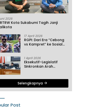
Juni 2026
KRTRW Kota Sukabumi Tagih Janji
alikota
17 April 2026
RGPI: Dari Era “Cebong
vs Kampret” ke Sosial
Ekonomi
1 April 2026
Eksekutif–Legislatif
Sinkronkan Arah
Pembangunan, Tiga
Agenda Strategis
Dibahas di Paripurna ke-
Selengkapnya
2 DPRD Sukabumi
ular Post