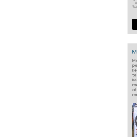
M
M
pe
ke
te
ke
me
at
me