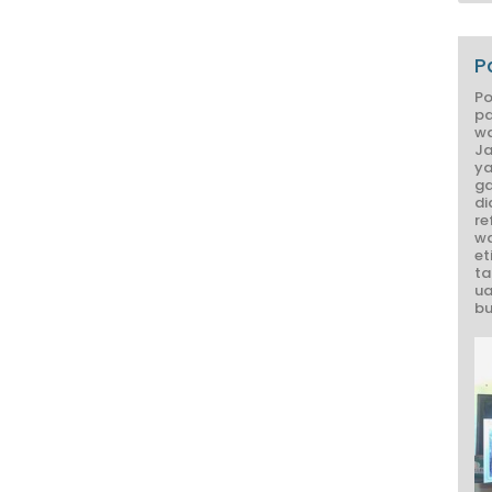
P
Po
pa
wa
Ja
ya
ga
di
re
wa
et
ta
ua
bu