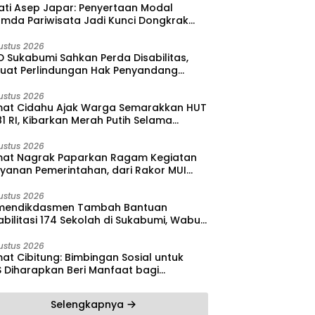
ati Asep Japar: Penyertaan Modal
umda Pariwisata Jadi Kunci Dongkrak
dan Investasi
ustus 2026
 Sukabumi Sahkan Perda Disabilitas,
kuat Perlindungan Hak Penyandang
bilitas
ustus 2026
at Cidahu Ajak Warga Semarakkan HUT
1 RI, Kibarkan Merah Putih Selama
stus
ustus 2026
at Nagrak Paparkan Ragam Kegiatan
ayanan Pemerintahan, dari Rakor MUI
ga Monitoring Proyek IPA
ustus 2026
endikdasmen Tambah Bantuan
bilitasi 174 Sekolah di Sukabumi, Wabup
reas Dorong Penguatan Mutu
didikan
ustus 2026
at Cibitung: Bimbingan Sosial untuk
S Diharapkan Beri Manfaat bagi
yarakat
Selengkapnya