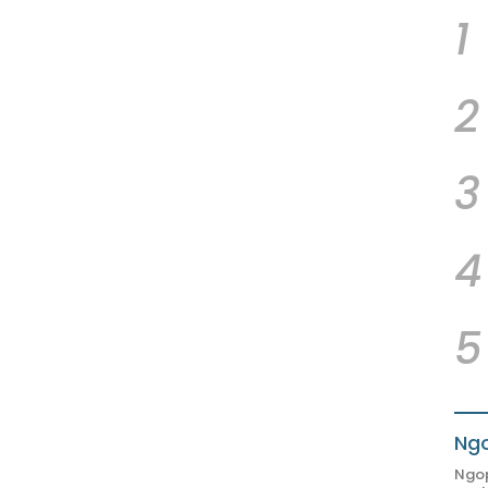
1
2
3
4
5
Ngo
Ngop