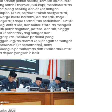
ai namun penuh makna, tempat kita duduk
ng sambil menyeruput kopi, membicarakan
hal yang penting dan dekat dengan
dupan. Di sini, pejabat, tokoh masyarakat,
warga biasa bertemu dalam satu meja—
a jarak, tanpa formalitas berlebihan—untuk
agi cerita, ide, dan solusi. Obrolan mengalir
 isu pembangunan, potensi daerah, hingga
ta keseharian yang hangat dan
inspirasi. Sebuah podcast yang
ggabungkan aroma kopi dengan semangat
rokaheun (kebersamaan), demi
bangun pemahaman dan kolaborasi untuk
 depan yang lebih baik.
ustus 2026