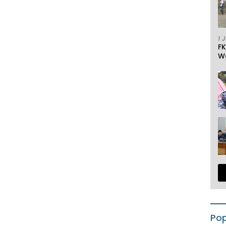
1 
F
W
Pop