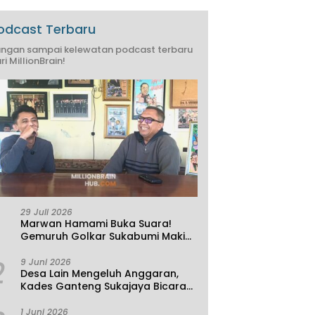
odcast Terbaru
ngan sampai kelewatan podcast terbaru
ri MillionBrain!
29 Juli 2026
Marwan Hamami Buka Suara!
Gemuruh Golkar Sukabumi Makin
Kencang, Aklamasi atau
2
Demokrasi yang Sedang Dikunci?
9 Juni 2026
Desa Lain Mengeluh Anggaran,
Kades Ganteng Sukajaya Bicara
Kemandirian
1 Juni 2026