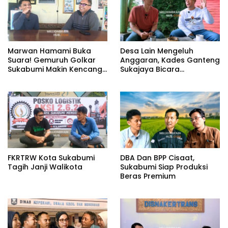
Marwan Hamami Buka
Desa Lain Mengeluh
Suara! Gemuruh Golkar
Anggaran, Kades Ganteng
Sukabumi Makin Kencang,
Sukajaya Bicara
Aklamasi atau Demokrasi
Kemandirian
yang Sedang Dikunci?
FKRTRW Kota Sukabumi
DBA Dan BPP Cisaat,
Tagih Janji Walikota
Sukabumi Siap Produksi
Beras Premium