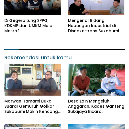
Di Gegerbitung SPPG,
Mengenal Bidang
KDKMP dan UMKM Mulai
Hubungan Industrial di
Mesra?
Disnakertrans Sukabumi
Rekomendasi untuk kamu
Marwan Hamami Buka
Desa Lain Mengeluh
Suara! Gemuruh Golkar
Anggaran, Kades Ganteng
Sukabumi Makin Kencang,
Sukajaya Bicara
Aklamasi atau Demokrasi
Kemandirian
yang Sedang Dikunci?