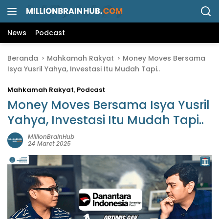
L
a
n
News
Podcast
g
s
Beranda
Mahkamah Rakyat
Money Moves Bersama
u
Isya Yusril Yahya, Investasi Itu Mudah Tapi..
n
g
Mahkamah Rakyat
,
Podcast
k
e
Money Moves Bersama Isya Yusril
k
Yahya, Investasi Itu Mudah Tapi..
o
n
MillionBrainHub
24 Maret 2025
t
e
n