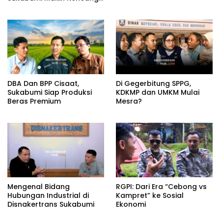
Aklamasi atau Demokrasi
yang Sedang Dikunci?
DBA Dan BPP Cisaat,
Di Gegerbitung SPPG,
Sukabumi Siap Produksi
KDKMP dan UMKM Mulai
Beras Premium
Mesra?
Mengenal Bidang
RGPI: Dari Era “Cebong vs
Hubungan Industrial di
Kampret” ke Sosial
Disnakertrans Sukabumi
Ekonomi