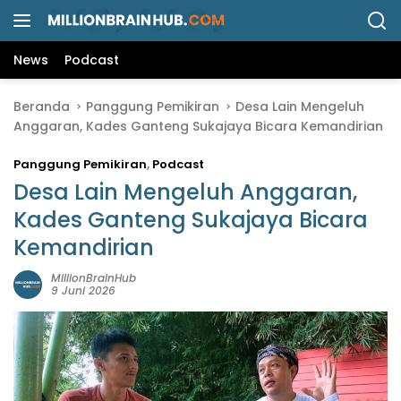
L
a
n
News
Podcast
g
s
Beranda
Panggung Pemikiran
Desa Lain Mengeluh
u
Anggaran, Kades Ganteng Sukajaya Bicara Kemandirian
n
g
Panggung Pemikiran
,
Podcast
k
e
Desa Lain Mengeluh Anggaran,
k
Kades Ganteng Sukajaya Bicara
o
Kemandirian
n
t
MillionBrainHub
e
9 Juni 2026
n