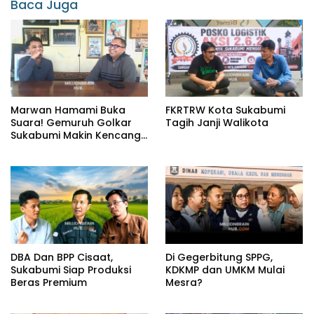
Baca Juga
Marwan Hamami Buka
FKRTRW Kota Sukabumi
Suara! Gemuruh Golkar
Tagih Janji Walikota
Sukabumi Makin Kencang,
Aklamasi atau Demokrasi
yang Sedang Dikunci?
DBA Dan BPP Cisaat,
Di Gegerbitung SPPG,
Sukabumi Siap Produksi
KDKMP dan UMKM Mulai
Beras Premium
Mesra?