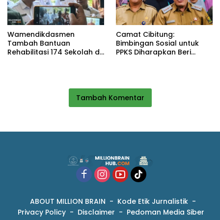
Wamendikdasmen
Camat Cibitung:
Tambah Bantuan
Bimbingan Sosial untuk
Rehabilitasi 174 Sekolah di
PPKS Diharapkan Beri
Sukabumi, Wabup Andreas
Manfaat bagi Masyarakat
Dorong Penguatan Mutu
Pendidikan
Tambah Komentar
ABOUT MILLION BRAIN
Kode Etik Jurnalistik
Privacy Policy
Disclaimer
Pedoman Media Siber