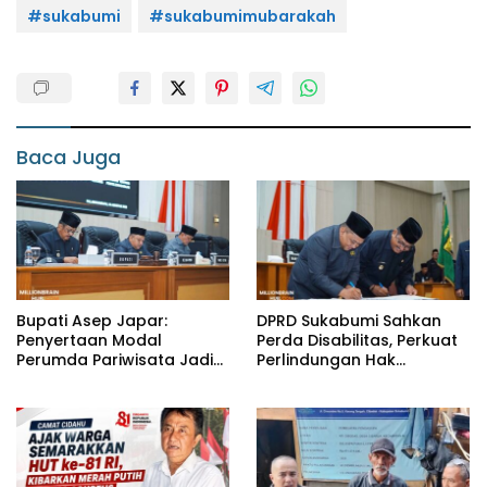
#sukabumi
#sukabumimubarakah
Baca Juga
Bupati Asep Japar:
DPRD Sukabumi Sahkan
Penyertaan Modal
Perda Disabilitas, Perkuat
Perumda Pariwisata Jadi
Perlindungan Hak
Kunci Dongkrak PAD dan
Penyandang Disabilitas
Investasi