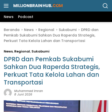
L
a
n
News
Podcast
g
s
Beranda
News
Regional
Sukabumi
DPRD dan
u
Pemkab Sukabumi Sahkan Dua Raperda Strategis,
n
Perkuat Tata Kelola Lahan dan Transportasi
g
k
News
,
Regional
,
Sukabumi
e
k
DPRD dan Pemkab Sukabumi
o
Sahkan Dua Raperda Strategis,
n
Perkuat Tata Kelola Lahan dan
t
e
Transportasi
n
Muhammad Imran
8 Juni 2026