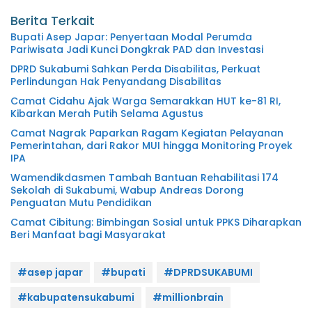
Berita Terkait
Bupati Asep Japar: Penyertaan Modal Perumda
Pariwisata Jadi Kunci Dongkrak PAD dan Investasi
DPRD Sukabumi Sahkan Perda Disabilitas, Perkuat
Perlindungan Hak Penyandang Disabilitas
Camat Cidahu Ajak Warga Semarakkan HUT ke-81 RI,
Kibarkan Merah Putih Selama Agustus
Camat Nagrak Paparkan Ragam Kegiatan Pelayanan
Pemerintahan, dari Rakor MUI hingga Monitoring Proyek
IPA
Wamendikdasmen Tambah Bantuan Rehabilitasi 174
Sekolah di Sukabumi, Wabup Andreas Dorong
Penguatan Mutu Pendidikan
Camat Cibitung: Bimbingan Sosial untuk PPKS Diharapkan
Beri Manfaat bagi Masyarakat
#asep japar
#bupati
#DPRDSUKABUMI
#kabupatensukabumi
#millionbrain