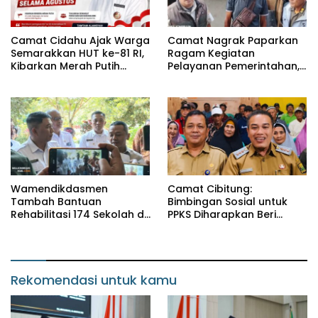
Camat Cidahu Ajak Warga
Camat Nagrak Paparkan
Semarakkan HUT ke-81 RI,
Ragam Kegiatan
Kibarkan Merah Putih
Pelayanan Pemerintahan,
Selama Agustus
dari Rakor MUI hingga
Monitoring Proyek IPA
Wamendikdasmen
Camat Cibitung:
Tambah Bantuan
Bimbingan Sosial untuk
Rehabilitasi 174 Sekolah di
PPKS Diharapkan Beri
Sukabumi, Wabup Andreas
Manfaat bagi Masyarakat
Dorong Penguatan Mutu
Pendidikan
Rekomendasi untuk kamu