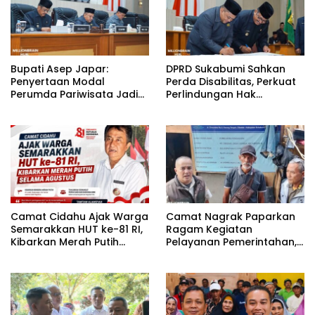
Bupati Asep Japar:
DPRD Sukabumi Sahkan
Penyertaan Modal
Perda Disabilitas, Perkuat
Perumda Pariwisata Jadi
Perlindungan Hak
Kunci Dongkrak PAD dan
Penyandang Disabilitas
Investasi
Camat Cidahu Ajak Warga
Camat Nagrak Paparkan
Semarakkan HUT ke-81 RI,
Ragam Kegiatan
Kibarkan Merah Putih
Pelayanan Pemerintahan,
Selama Agustus
dari Rakor MUI hingga
Monitoring Proyek IPA