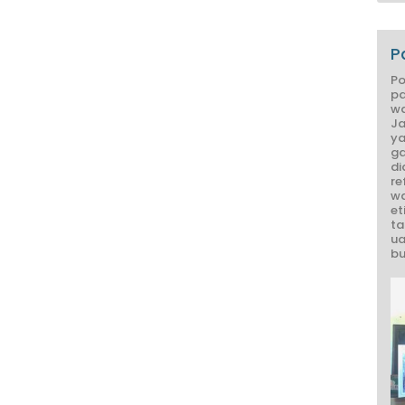
P
Po
pa
wa
Ja
ya
ga
di
re
wa
et
ta
ua
bu