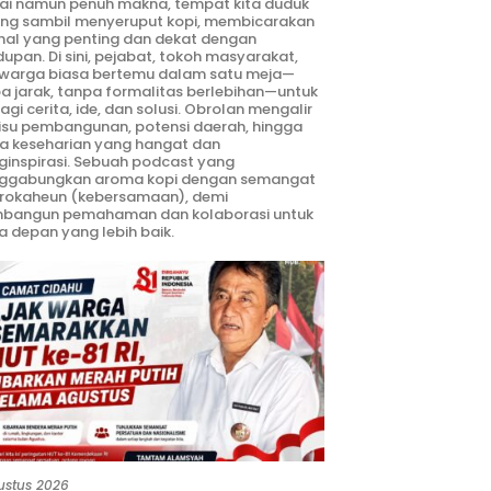
ai namun penuh makna, tempat kita duduk
ng sambil menyeruput kopi, membicarakan
hal yang penting dan dekat dengan
dupan. Di sini, pejabat, tokoh masyarakat,
warga biasa bertemu dalam satu meja—
a jarak, tanpa formalitas berlebihan—untuk
agi cerita, ide, dan solusi. Obrolan mengalir
 isu pembangunan, potensi daerah, hingga
ta keseharian yang hangat dan
inspirasi. Sebuah podcast yang
ggabungkan aroma kopi dengan semangat
rokaheun (kebersamaan), demi
bangun pemahaman dan kolaborasi untuk
 depan yang lebih baik.
ustus 2026