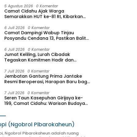
5 Agustus 2026
0 Komentar
Camat Cidahu Ajak Warga
Semarakkan HUT ke-81 RI, Kibarkan
Merah Putih Selama Agustus
6 Juli 2026
0 Komentar
Camat Dampingi Wabup Tinjau
Posyandu Cendana 13, Pastikan Balita
di Cidahu Terima Vitamin
6 Juli 2026
0 Komentar
Jumat Keliling, Lurah Cibadak
Tegaskan Komitmen Hadir dan
Melayani Masyarakat
7 Juli 2026
0 Komentar
Jembatan Gantung Prima Jantake
Resmi Beroperasi, Harapan Baru bagi
Warga Sasagaran
7 Juli 2026
0 Komentar
Seren Taun Kasepuhan Girijaya ke-
199, Camat Cidahu: Warisan Budaya
Harus Dijaga dan Dikembangkan
pi (Ngobrol Pibarokaheun)
i, Ngobrol Pibarokaheun adalah ruang