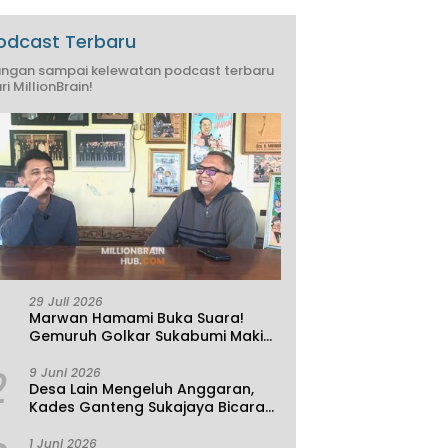
odcast Terbaru
ngan sampai kelewatan podcast terbaru
ri MillionBrain!
29 Juli 2026
Marwan Hamami Buka Suara!
Gemuruh Golkar Sukabumi Makin
Kencang, Aklamasi atau
2
Demokrasi yang Sedang Dikunci?
9 Juni 2026
Desa Lain Mengeluh Anggaran,
Kades Ganteng Sukajaya Bicara
Kemandirian
1 Juni 2026