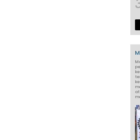
M
M
pe
ke
te
ke
me
at
me