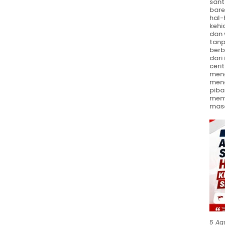
sant
bare
hal-
kehi
dan 
tanp
berb
dari
ceri
meng
men
piba
mem
masa
5 Ag