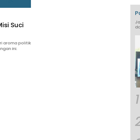
P
Ja
si Suci
da
i aroma politik
gan ini.
1