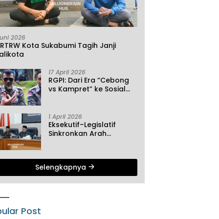
Juni 2026
KRTRW Kota Sukabumi Tagih Janji
alikota
17 April 2026
RGPI: Dari Era “Cebong
vs Kampret” ke Sosial
Ekonomi
1 April 2026
Eksekutif–Legislatif
Sinkronkan Arah
Pembangunan, Tiga
Agenda Strategis
Dibahas di Paripurna ke-
Selengkapnya
2 DPRD Sukabumi
ular Post