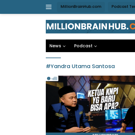
Langsung
MillionBrainHub.com
Podcast Te
ke
konten
News
Podcast
#Yandra Utama Santosa