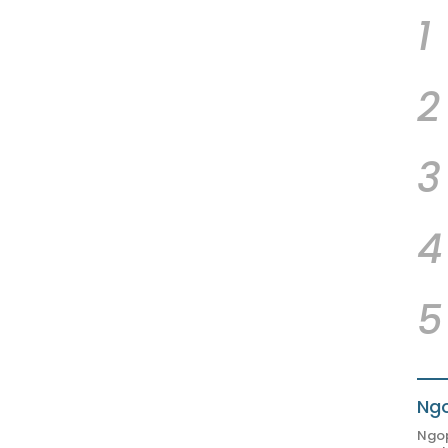
1
2
3
4
5
Ngo
Ngop