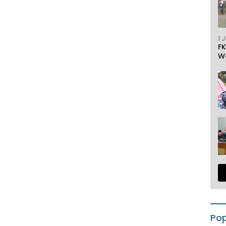
1 
F
W
Pop