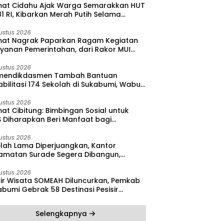
at Cidahu Ajak Warga Semarakkan HUT
1 RI, Kibarkan Merah Putih Selama
stus
ustus 2026
at Nagrak Paparkan Ragam Kegiatan
ayanan Pemerintahan, dari Rakor MUI
ga Monitoring Proyek IPA
ustus 2026
endikdasmen Tambah Bantuan
bilitasi 174 Sekolah di Sukabumi, Wabup
reas Dorong Penguatan Mutu
didikan
ustus 2026
at Cibitung: Bimbingan Sosial untuk
S Diharapkan Beri Manfaat bagi
yarakat
ustus 2026
elah Lama Diperjuangkan, Kantor
amatan Surade Segera Dibangun,
at: Ini Kebanggaan Masyarakat
ustus 2026
kir Wisata SOMEAH Diluncurkan, Pemkab
bumi Gebrak 58 Destinasi Pesisir
atan
Selengkapnya