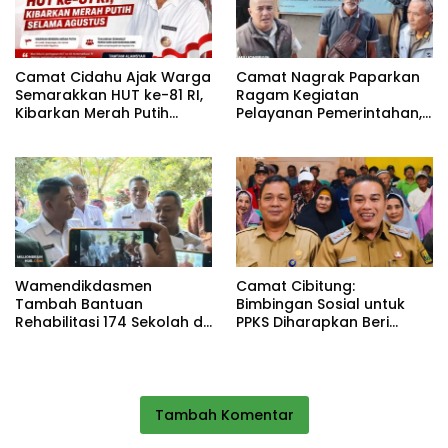
Camat Cidahu Ajak Warga
Camat Nagrak Paparkan
Semarakkan HUT ke-81 RI,
Ragam Kegiatan
Kibarkan Merah Putih
Pelayanan Pemerintahan,
Selama Agustus
dari Rakor MUI hingga
Monitoring Proyek IPA
Wamendikdasmen
Camat Cibitung:
Tambah Bantuan
Bimbingan Sosial untuk
Rehabilitasi 174 Sekolah di
PPKS Diharapkan Beri
Sukabumi, Wabup Andreas
Manfaat bagi Masyarakat
Dorong Penguatan Mutu
Pendidikan
Tambah Komentar