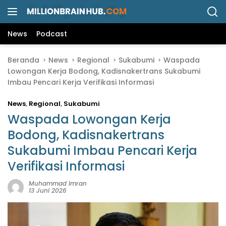
L
a
n
News
Podcast
g
s
Beranda
News
Regional
Sukabumi
Waspada
u
Lowongan Kerja Bodong, Kadisnakertrans Sukabumi
n
Imbau Pencari Kerja Verifikasi Informasi
g
k
News
,
Regional
,
Sukabumi
e
k
Waspada Lowongan Kerja
o
Bodong, Kadisnakertrans
n
Sukabumi Imbau Pencari Kerja
t
e
Verifikasi Informasi
n
Muhammad Imran
13 Juni 2026