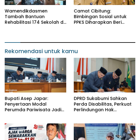
Wamendikdasmen
Camat Cibitung:
Tambah Bantuan
Bimbingan Sosial untuk
Rehabilitasi 174 Sekolah di
PPKS Diharapkan Beri
Sukabumi, Wabup Andreas
Manfaat bagi Masyarakat
Dorong Penguatan Mutu
Pendidikan
Rekomendasi untuk kamu
Bupati Asep Japar:
DPRD Sukabumi Sahkan
Penyertaan Modal
Perda Disabilitas, Perkuat
Perumda Pariwisata Jadi
Perlindungan Hak
Kunci Dongkrak PAD dan
Penyandang Disabilitas
Investasi