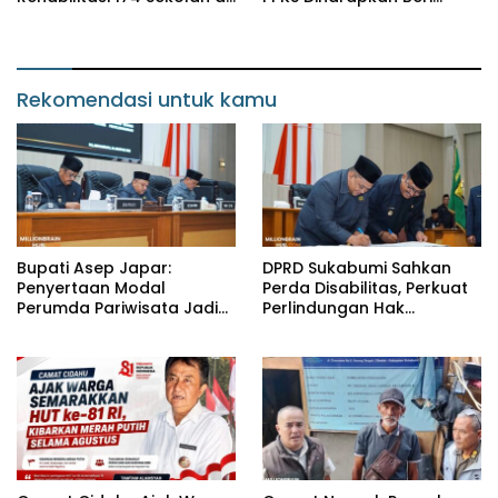
Sukabumi, Wabup Andreas
Manfaat bagi Masyarakat
Dorong Penguatan Mutu
Pendidikan
Rekomendasi untuk kamu
Bupati Asep Japar:
DPRD Sukabumi Sahkan
Penyertaan Modal
Perda Disabilitas, Perkuat
Perumda Pariwisata Jadi
Perlindungan Hak
Kunci Dongkrak PAD dan
Penyandang Disabilitas
Investasi