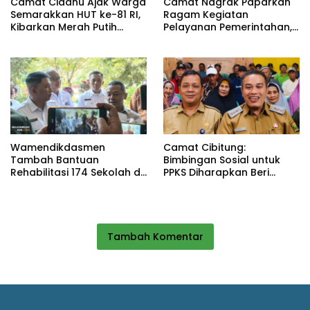
Camat Cidahu Ajak Warga
Camat Nagrak Paparkan
Semarakkan HUT ke-81 RI,
Ragam Kegiatan
Kibarkan Merah Putih
Pelayanan Pemerintahan,
Selama Agustus
dari Rakor MUI hingga
Monitoring Proyek IPA
Wamendikdasmen
Camat Cibitung:
Tambah Bantuan
Bimbingan Sosial untuk
Rehabilitasi 174 Sekolah di
PPKS Diharapkan Beri
Sukabumi, Wabup Andreas
Manfaat bagi Masyarakat
Dorong Penguatan Mutu
Pendidikan
Tambah Komentar