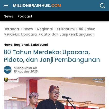
L
a
n
News
Podcast
g
s
Beranda
News
Regional
Sukabumi
80 Tahun
u
Merdeka: Upacara, Pidato, dan Janji Pembangunan
n
g
News
,
Regional
,
Sukabumi
k
e
80 Tahun Merdeka: Upacara,
k
Pidato, dan Janji Pembangunan
o
n
MillionBrainHub
18 Agustus 2025
t
e
n