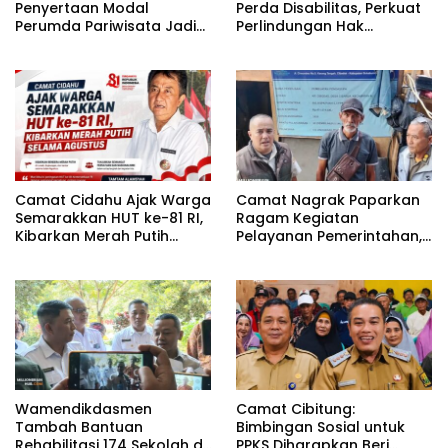
Penyertaan Modal
Perda Disabilitas, Perkuat
Perumda Pariwisata Jadi
Perlindungan Hak
Kunci Dongkrak PAD dan
Penyandang Disabilitas
Investasi
Camat Cidahu Ajak Warga
Camat Nagrak Paparkan
Semarakkan HUT ke-81 RI,
Ragam Kegiatan
Kibarkan Merah Putih
Pelayanan Pemerintahan,
Selama Agustus
dari Rakor MUI hingga
Monitoring Proyek IPA
Wamendikdasmen
Camat Cibitung:
Tambah Bantuan
Bimbingan Sosial untuk
Rehabilitasi 174 Sekolah di
PPKS Diharapkan Beri