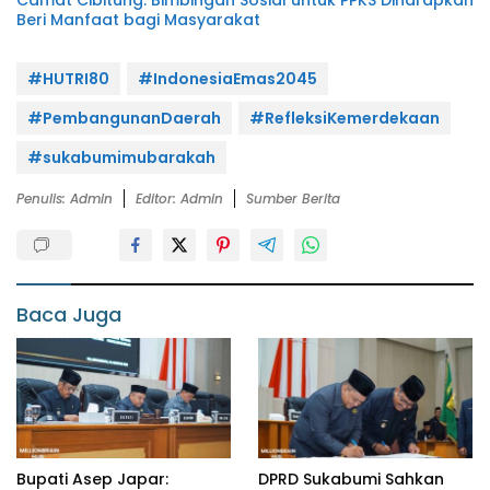
Camat Cibitung: Bimbingan Sosial untuk PPKS Diharapkan
Beri Manfaat bagi Masyarakat
#HUTRI80
#IndonesiaEmas2045
#PembangunanDaerah
#RefleksiKemerdekaan
#sukabumimubarakah
Penulis: Admin
Editor: Admin
Sumber Berita
Baca Juga
Bupati Asep Japar:
DPRD Sukabumi Sahkan