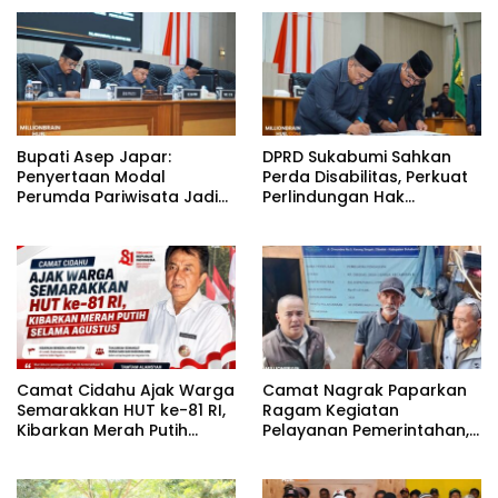
Bupati Asep Japar:
DPRD Sukabumi Sahkan
Penyertaan Modal
Perda Disabilitas, Perkuat
Perumda Pariwisata Jadi
Perlindungan Hak
Kunci Dongkrak PAD dan
Penyandang Disabilitas
Investasi
Camat Cidahu Ajak Warga
Camat Nagrak Paparkan
Semarakkan HUT ke-81 RI,
Ragam Kegiatan
Kibarkan Merah Putih
Pelayanan Pemerintahan,
Selama Agustus
dari Rakor MUI hingga
Monitoring Proyek IPA