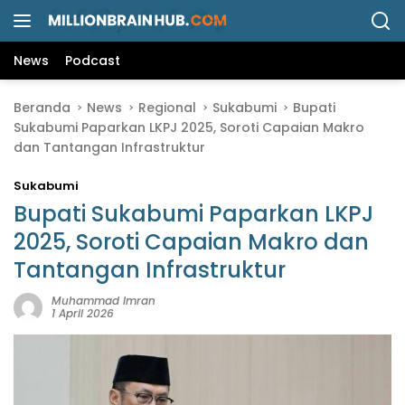
L
a
n
News
Podcast
g
s
Beranda
News
Regional
Sukabumi
Bupati
u
Sukabumi Paparkan LKPJ 2025, Soroti Capaian Makro
n
dan Tantangan Infrastruktur
g
k
Sukabumi
e
k
Bupati Sukabumi Paparkan LKPJ
o
2025, Soroti Capaian Makro dan
n
Tantangan Infrastruktur
t
e
Muhammad Imran
n
1 April 2026