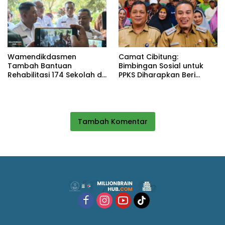
Wamendikdasmen
Camat Cibitung:
Tambah Bantuan
Bimbingan Sosial untuk
Rehabilitasi 174 Sekolah di
PPKS Diharapkan Beri
Sukabumi, Wabup Andreas
Manfaat bagi Masyarakat
Dorong Penguatan Mutu
Pendidikan
Tambah Komentar