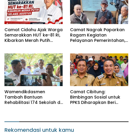
Camat Cidahu Ajak Warga
Camat Nagrak Paparkan
Semarakkan HUT ke-81 RI,
Ragam Kegiatan
Kibarkan Merah Putih
Pelayanan Pemerintahan,
Selama Agustus
dari Rakor MUI hingga
Monitoring Proyek IPA
Wamendikdasmen
Camat Cibitung:
Tambah Bantuan
Bimbingan Sosial untuk
Rehabilitasi 174 Sekolah di
PPKS Diharapkan Beri
Sukabumi, Wabup Andreas
Manfaat bagi Masyarakat
Dorong Penguatan Mutu
Pendidikan
Rekomendasi untuk kamu