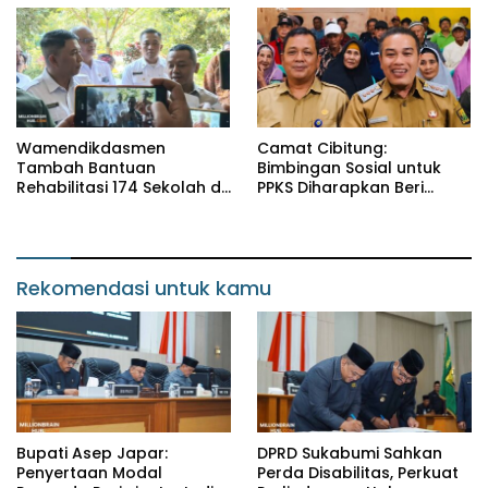
Wamendikdasmen
Camat Cibitung:
Tambah Bantuan
Bimbingan Sosial untuk
Rehabilitasi 174 Sekolah di
PPKS Diharapkan Beri
Sukabumi, Wabup Andreas
Manfaat bagi Masyarakat
Dorong Penguatan Mutu
Pendidikan
Rekomendasi untuk kamu
Bupati Asep Japar:
DPRD Sukabumi Sahkan
Penyertaan Modal
Perda Disabilitas, Perkuat