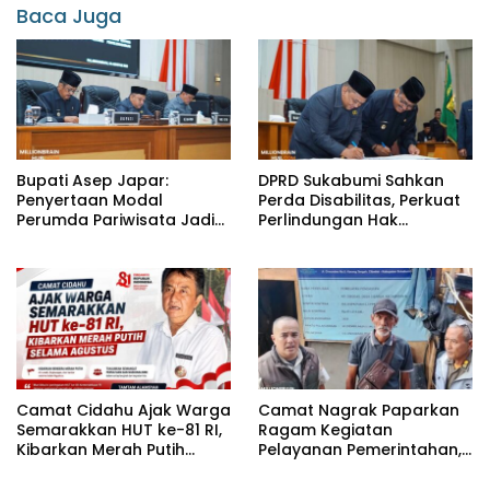
Baca Juga
Bupati Asep Japar:
DPRD Sukabumi Sahkan
Penyertaan Modal
Perda Disabilitas, Perkuat
Perumda Pariwisata Jadi
Perlindungan Hak
Kunci Dongkrak PAD dan
Penyandang Disabilitas
Investasi
Camat Cidahu Ajak Warga
Camat Nagrak Paparkan
Semarakkan HUT ke-81 RI,
Ragam Kegiatan
Kibarkan Merah Putih
Pelayanan Pemerintahan,
Selama Agustus
dari Rakor MUI hingga
Monitoring Proyek IPA