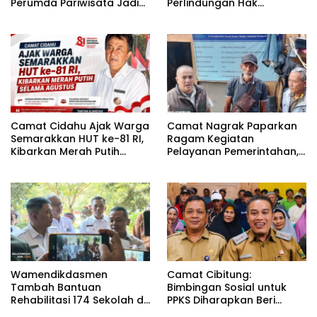
Perumda Pariwisata Jadi
Perlindungan Hak
Kunci Dongkrak PAD dan
Penyandang Disabilitas
Investasi
Camat Cidahu Ajak Warga
Camat Nagrak Paparkan
Semarakkan HUT ke-81 RI,
Ragam Kegiatan
Kibarkan Merah Putih
Pelayanan Pemerintahan,
Selama Agustus
dari Rakor MUI hingga
Monitoring Proyek IPA
Wamendikdasmen
Camat Cibitung:
Tambah Bantuan
Bimbingan Sosial untuk
Rehabilitasi 174 Sekolah di
PPKS Diharapkan Beri
Sukabumi, Wabup Andreas
Manfaat bagi Masyarakat