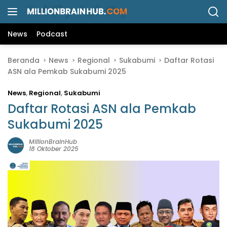
L
a
n
News
Podcast
g
s
Beranda
News
Regional
Sukabumi
Daftar Rotasi
u
ASN ala Pemkab Sukabumi 2025
n
g
News
,
Regional
,
Sukabumi
k
e
Daftar Rotasi ASN ala Pemkab
k
Sukabumi 2025
o
n
MillionBrainHub
18 Oktober 2025
t
e
n