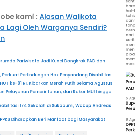
sant
bare
hal-
tobe kami
:
Alasan Walikota
kehi
dan 
tanp
a Lagi Oleh Warganya Sendiri?
berb
dari
an
ceri
meng
men
piba
mem
erumda Pariwisata Jadi Kunci Dongkrak PAD dan
masa
, Perkuat Perlindungan Hak Penyandang Disabilitas
T ke-81 RI, Kibarkan Merah Putih Selama Agustus
 Pelayanan Pemerintahan, dari Rakor MUI hingga
6 Ag
Bup
litasi 174 Sekolah di Sukabumi, Wabup Andreas
Per
PAD 
 PPKS Diharapkan Beri Manfaat bagi Masyarakat
6 Ag
DPRD
Per