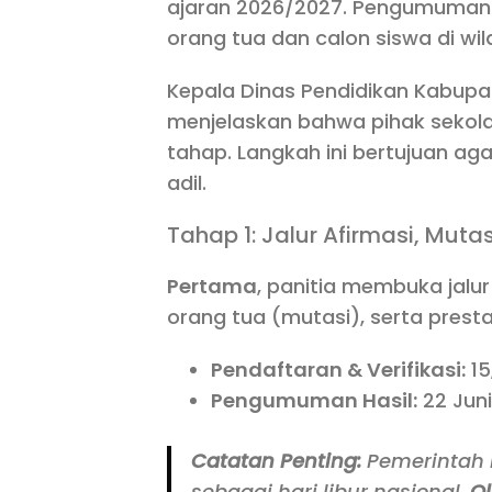
ajaran 2026/2027. Pengumuman i
orang tua dan calon siswa di wi
Kepala Dinas Pendidikan Kabup
menjelaskan bahwa pihak sekol
tahap. Langkah ini bertujuan aga
adil.
Tahap 1: Jalur Afirmasi, Mutas
Pertama
, panitia membuka jalu
orang tua (mutasi), serta presta
Pendaftaran & Verifikasi:
15
Pengumuman Hasil:
22 Juni
Catatan Penting:
Pemerintah 
sebagai hari libur nasional.
Ol