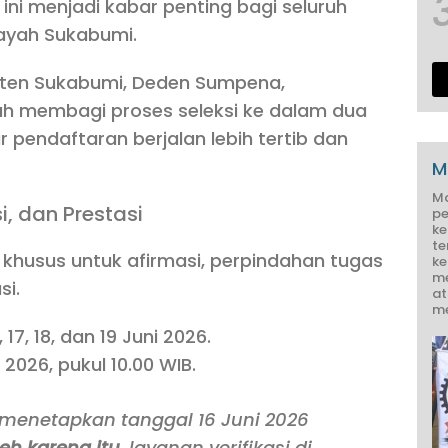
ni menjadi kabar penting bagi seluruh
layah Sukabumi.
aten Sukabumi, Deden Sumpena,
ah membagi proses seleksi ke dalam dua
r pendaftaran berjalan lebih tertib dan
M
M
i, dan Prestasi
pe
ke
te
r khusus untuk afirmasi, perpindahan tugas
ke
me
si.
at
me
, 17, 18, dan 19 Juni 2026.
 2026, pukul 10.00 WIB.
menetapkan tanggal 16 Juni 2026
eh karena itu
, layanan verifikasi di