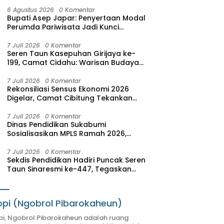
6 Agustus 2026
0 Komentar
Bupati Asep Japar: Penyertaan Modal
Perumda Pariwisata Jadi Kunci
Dongkrak PAD dan Investasi
7 Juli 2026
0 Komentar
Seren Taun Kasepuhan Girijaya ke-
199, Camat Cidahu: Warisan Budaya
Harus Dijaga dan Dikembangkan
7 Juli 2026
0 Komentar
Rekonsiliasi Sensus Ekonomi 2026
Digelar, Camat Cibitung Tekankan
Akurasi Data
7 Juli 2026
0 Komentar
Dinas Pendidikan Sukabumi
Sosialisasikan MPLS Ramah 2026,
Wujudkan Sekolah Aman, Nyaman,
dan Menyenangkan
7 Juli 2026
0 Komentar
Sekdis Pendidikan Hadiri Puncak Seren
Taun Sinaresmi ke-447, Tegaskan
Nilai Adat sebagai Pendidikan
Karakter
pi (Ngobrol Pibarokaheun)
i, Ngobrol Pibarokaheun adalah ruang