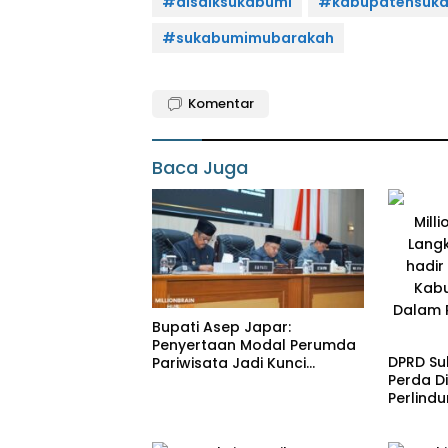
#disdiksukabumi
#kabupatensuk
#sukabumimubarakah
Komentar
Baca Juga
Bupati Asep Japar:
Penyertaan Modal Perumda
DPRD Su
Pariwisata Jadi Kunci
Perda Di
Dongkrak PAD dan Investasi
Perlind
Penyand