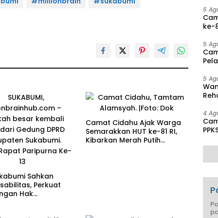
Disa
abumi
#millionbrain
#sukabumi
5 Ag
Cam
ke-8
Agu
5 Ag
Cam
Pel
hing
5 Ag
Wam
Reha
And
Pen
4 Ag
Cam
Camat Cidahu Ajak Warga
PPK
Semarakkan HUT ke-81 RI,
Mas
Kibarkan Merah Putih
Selama Agustus
kabumi Sahkan
sabilitas, Perkuat
P
ungan Hak
ang Disabilitas
Po
pa