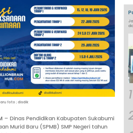
P
Ja
da
1
ru foto ; disdik
M
– Dinas Pendidikan Kabupaten Sukabumi
an Murid Baru (SPMB) SMP Negeri tahun