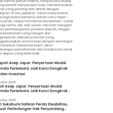
ai namun penuh makna, tempat kita duduk
ng sambil menyeruput kopi, membicarakan
hal yang penting dan dekat dengan
dupan. Di sini, pejabat, tokoh masyarakat,
warga biasa bertemu dalam satu meja—
a jarak, tanpa formalitas berlebihan—untuk
agi cerita, ide, dan solusi. Obrolan mengalir
 isu pembangunan, potensi daerah, hingga
ta keseharian yang hangat dan
inspirasi. Sebuah podcast yang
ggabungkan aroma kopi dengan semangat
rokaheun (kebersamaan), demi
bangun pemahaman dan kolaborasi untuk
 depan yang lebih baik.
ustus 2026
ati Asep Japar: Penyertaan Modal
umda Pariwisata Jadi Kunci Dongkrak
dan Investasi
ustus 2026
 Sukabumi Sahkan Perda Disabilitas,
kuat Perlindungan Hak Penyandang