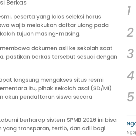
si Berkas
1
i, peserta yang lolos seleksi harus
iswa wajib melakukan daftar ulang pada
2
sekolah tujuan masing-masing.
s membawa dokumen asli ke sekolah saat
3
lupa, pastikan berkas tersebut sesuai dengan
4
apat langsung mengakses situs resmi
Sementara itu, pihak sekolah asal (SD/MI)
5
 akun pendaftaran siswa secara
kabumi berharap sistem SPMB 2026 ini bisa
Ngo
ang transparan, tertib, dan adil bagi
Ngop