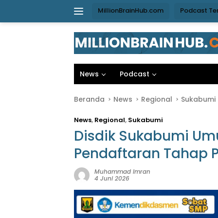
Langsung
MillionBrainHub.com
Podcast Te
ke
konten
News
Podcast
Beranda
News
Regional
Sukabumi
News
,
Regional
,
Sukabumi
Disdik Sukabumi Um
Pendaftaran Tahap 
Muhammad Imran
4 Juni 2026