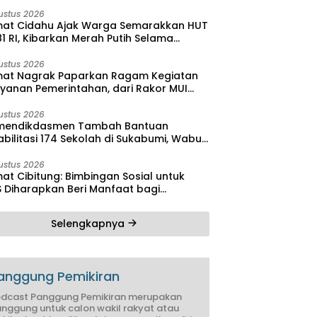
bilitas
ustus 2026
at Cidahu Ajak Warga Semarakkan HUT
1 RI, Kibarkan Merah Putih Selama
stus
ustus 2026
at Nagrak Paparkan Ragam Kegiatan
ayanan Pemerintahan, dari Rakor MUI
ga Monitoring Proyek IPA
ustus 2026
endikdasmen Tambah Bantuan
bilitasi 174 Sekolah di Sukabumi, Wabup
reas Dorong Penguatan Mutu
didikan
ustus 2026
at Cibitung: Bimbingan Sosial untuk
S Diharapkan Beri Manfaat bagi
yarakat
Selengkapnya
anggung Pemikiran
dcast Panggung Pemikiran merupakan
nggung untuk calon wakil rakyat atau