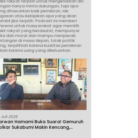
kil rakyat terpilih untuk mengenalkan diri.
ngan hanya minta dukungan, tapi apa
ng ditawarkan baik pemikiran, ide
gasan atau kebijakan apa yang akan
ambil jika terpilih. Podcast ini memberi
ferensi untuk masyarakat agar memilih
kil rakyat yang berdaulat, mempunyai
ika dan moral dan mampu menjawab
ntangan di masa depan, tolak politik
ng, terpilihlah karena kualitas pemikiran
kan karena uang yang dikeluarkan.
 Juli 2026
arwan Hamami Buka Suara! Gemuruh
olkar Sukabumi Makin Kencang,
klamasi atau Demokrasi yang Sedang