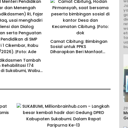
wa
Ja
ya
ga
di
re
wa
et
ta
Camat Cibitung: Bimbingan
ua
Sosial untuk PPKS
bu
Diharapkan Beri Manfaat
bagi Masyarakat
ikdasmen Tambah
Rehabilitasi 174
 di Sukabumi, Wabup
 Dorong Penguatan
ndidikan
29
M
G
A