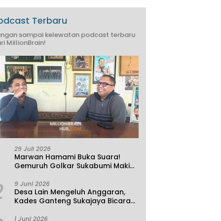
odcast Terbaru
ngan sampai kelewatan podcast terbaru
ri MillionBrain!
29 Juli 2026
Marwan Hamami Buka Suara!
Gemuruh Golkar Sukabumi Makin
Kencang, Aklamasi atau
2
Demokrasi yang Sedang Dikunci?
9 Juni 2026
Desa Lain Mengeluh Anggaran,
Kades Ganteng Sukajaya Bicara
Kemandirian
1 Juni 2026