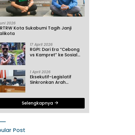
Juni 2026
KRTRW Kota Sukabumi Tagih Janji
alikota
17 April 2026
RGPI: Dari Era “Cebong
vs Kampret” ke Sosial
Ekonomi
1 April 2026
Eksekutif–Legislatif
Sinkronkan Arah
Pembangunan, Tiga
Agenda Strategis
Dibahas di Paripurna ke-
Selengkapnya
2 DPRD Sukabumi
ular Post