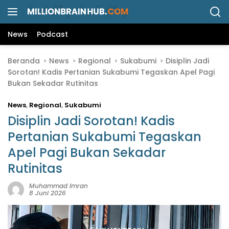
L
a
n
News
Podcast
g
s
Beranda
News
Regional
Sukabumi
Disiplin Jadi
u
Sorotan! Kadis Pertanian Sukabumi Tegaskan Apel Pagi
n
Bukan Sekadar Rutinitas
g
k
News
,
Regional
,
Sukabumi
e
k
Disiplin Jadi Sorotan! Kadis
o
Pertanian Sukabumi Tegaskan
n
Apel Pagi Bukan Sekadar
t
e
Rutinitas
n
Muhammad Imran
8 Juni 2026