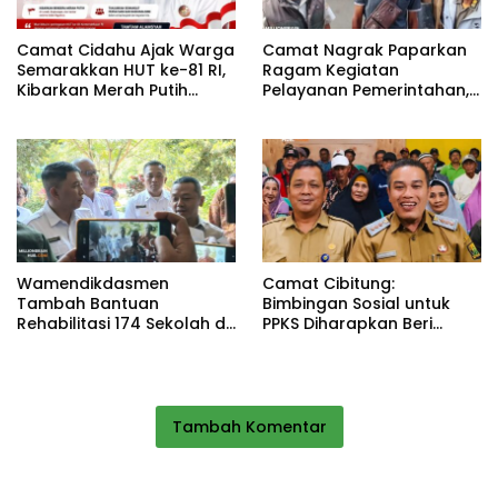
Camat Cidahu Ajak Warga
Camat Nagrak Paparkan
Semarakkan HUT ke-81 RI,
Ragam Kegiatan
Kibarkan Merah Putih
Pelayanan Pemerintahan,
Selama Agustus
dari Rakor MUI hingga
Monitoring Proyek IPA
Wamendikdasmen
Camat Cibitung:
Tambah Bantuan
Bimbingan Sosial untuk
Rehabilitasi 174 Sekolah di
PPKS Diharapkan Beri
Sukabumi, Wabup Andreas
Manfaat bagi Masyarakat
Dorong Penguatan Mutu
Pendidikan
Tambah Komentar