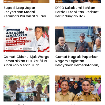
Bupati Asep Japar:
DPRD Sukabumi Sahkan
Penyertaan Modal
Perda Disabilitas, Perkuat
Perumda Pariwisata Jadi
Perlindungan Hak
Kunci Dongkrak PAD dan
Penyandang Disabilitas
Investasi
Camat Cidahu Ajak Warga
Camat Nagrak Paparkan
Semarakkan HUT ke-81 RI,
Ragam Kegiatan
Kibarkan Merah Putih
Pelayanan Pemerintahan,
Selama Agustus
dari Rakor MUI hingga
Monitoring Proyek IPA