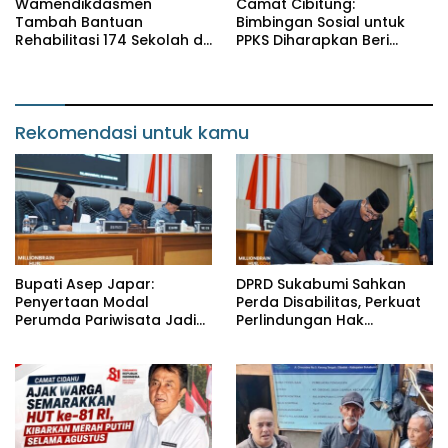
Wamendikdasmen
Camat Cibitung:
Tambah Bantuan
Bimbingan Sosial untuk
Rehabilitasi 174 Sekolah di
PPKS Diharapkan Beri
Sukabumi, Wabup Andreas
Manfaat bagi Masyarakat
Dorong Penguatan Mutu
Pendidikan
Rekomendasi untuk kamu
Bupati Asep Japar:
DPRD Sukabumi Sahkan
Penyertaan Modal
Perda Disabilitas, Perkuat
Perumda Pariwisata Jadi
Perlindungan Hak
Kunci Dongkrak PAD dan
Penyandang Disabilitas
Investasi