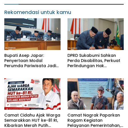
Pendidikan
Rekomendasi untuk kamu
Bupati Asep Japar:
DPRD Sukabumi Sahkan
Penyertaan Modal
Perda Disabilitas, Perkuat
Perumda Pariwisata Jadi
Perlindungan Hak
Kunci Dongkrak PAD dan
Penyandang Disabilitas
Investasi
Camat Cidahu Ajak Warga
Camat Nagrak Paparkan
Semarakkan HUT ke-81 RI,
Ragam Kegiatan
Kibarkan Merah Putih
Pelayanan Pemerintahan,