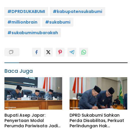
#DPRDSUKABUMI
#kabupatensukabumi
#millionbrain
#sukabumi
#sukabumimubarakah
Baca Juga
Bupati Asep Japar:
DPRD Sukabumi Sahkan
Penyertaan Modal
Perda Disabilitas, Perkuat
Perumda Pariwisata Jadi
Perlindungan Hak
Kunci Dongkrak PAD dan
Penyandang Disabilitas