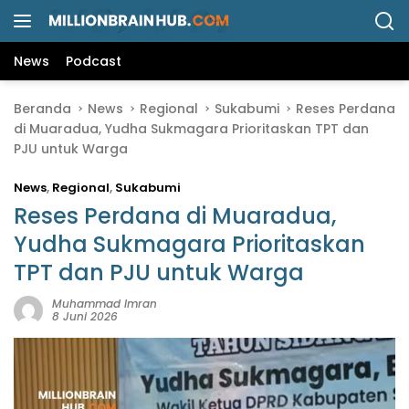
L
a
n
News
Podcast
g
s
Beranda
News
Regional
Sukabumi
Reses Perdana
u
di Muaradua, Yudha Sukmagara Prioritaskan TPT dan
n
PJU untuk Warga
g
k
News
,
Regional
,
Sukabumi
e
k
Reses Perdana di Muaradua,
o
Yudha Sukmagara Prioritaskan
n
TPT dan PJU untuk Warga
t
e
Muhammad Imran
n
8 Juni 2026