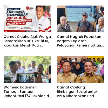
Investasi
Camat Cidahu Ajak Warga
Camat Nagrak Paparkan
Semarakkan HUT ke-81 RI,
Ragam Kegiatan
Kibarkan Merah Putih
Pelayanan Pemerintahan,
Selama Agustus
dari Rakor MUI hingga
Monitoring Proyek IPA
Wamendikdasmen
Camat Cibitung:
Tambah Bantuan
Bimbingan Sosial untuk
Rehabilitasi 174 Sekolah di
PPKS Diharapkan Beri
Sukabumi, Wabup Andreas
Manfaat bagi Masyarakat
Dorong Penguatan Mutu