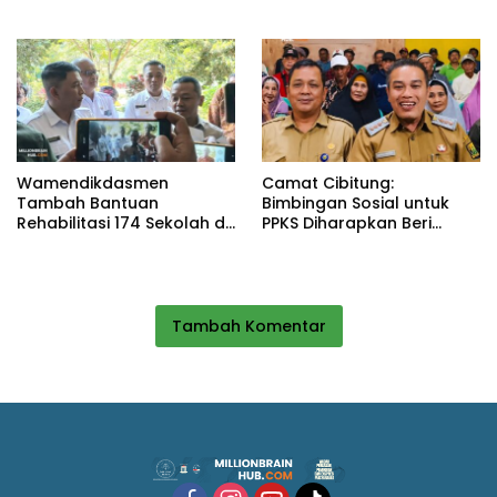
Selama Agustus
dari Rakor MUI hingga
Monitoring Proyek IPA
Wamendikdasmen
Camat Cibitung:
Tambah Bantuan
Bimbingan Sosial untuk
Rehabilitasi 174 Sekolah di
PPKS Diharapkan Beri
Sukabumi, Wabup Andreas
Manfaat bagi Masyarakat
Dorong Penguatan Mutu
Pendidikan
Tambah Komentar