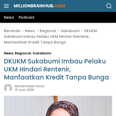
L
a
n
News
Podcast
g
s
Beranda
News
Regional
Sukabumi
DKUKM
u
Sukabumi Imbau Pelaku UKM Hindari Rentenir,
n
Manfaatkan Kredit Tanpa Bunga
g
k
News
,
Regional
,
Sukabumi
e
k
DKUKM Sukabumi Imbau Pelaku
o
UKM Hindari Rentenir,
n
Manfaatkan Kredit Tanpa Bunga
t
e
Muhammad Imran
n
13 Juni 2026