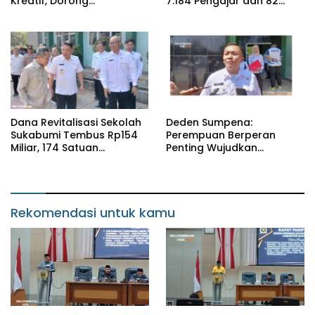
Kreatif, Dorong
7.184 Pengajar dan 82
Palabuhanratu Makin
Kepala Sekolah
Dikenal
Dana Revitalisasi Sekolah
Deden Sumpena:
Sukabumi Tembus Rp154
Perempuan Berperan
Miliar, 174 Satuan
Penting Wujudkan
Pendidikan Jadi Sasaran
Pendidikan Berkualitas di
Sukabumi
Rekomendasi untuk kamu