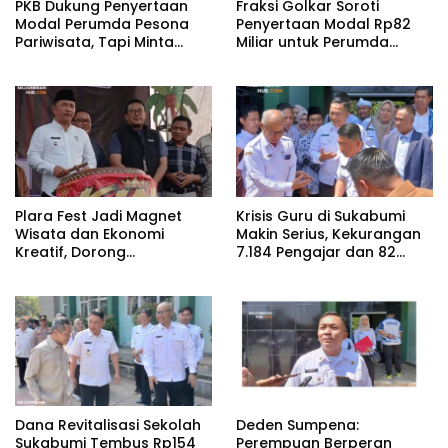
PKB Dukung Penyertaan
Fraksi Golkar Soroti
Modal Perumda Pesona
Penyertaan Modal Rp82
Pariwisata, Tapi Minta
Miliar untuk Perumda
Kinerja dan Manfaatnya
Pesona Pariwisata
Terukur
Plara Fest Jadi Magnet
Krisis Guru di Sukabumi
Wisata dan Ekonomi
Makin Serius, Kekurangan
Kreatif, Dorong
7.184 Pengajar dan 82
Palabuhanratu Makin
Kepala Sekolah
Dikenal
Dana Revitalisasi Sekolah
Deden Sumpena:
Sukabumi Tembus Rp154
Perempuan Berperan