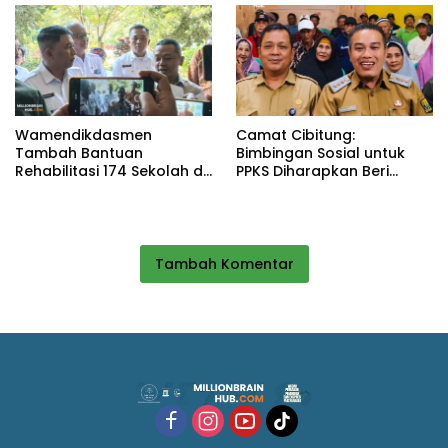
Wamendikdasmen
Camat Cibitung:
Tambah Bantuan
Bimbingan Sosial untuk
Rehabilitasi 174 Sekolah di
PPKS Diharapkan Beri
Sukabumi, Wabup Andreas
Manfaat bagi Masyarakat
Dorong Penguatan Mutu
Pendidikan
Tambah Komentar