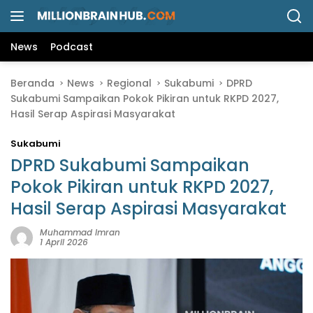
L
a
n
News
Podcast
g
s
Beranda
News
Regional
Sukabumi
DPRD
u
Sukabumi Sampaikan Pokok Pikiran untuk RKPD 2027,
n
Hasil Serap Aspirasi Masyarakat
g
k
Sukabumi
e
k
DPRD Sukabumi Sampaikan
o
Pokok Pikiran untuk RKPD 2027,
n
Hasil Serap Aspirasi Masyarakat
t
e
Muhammad Imran
n
1 April 2026