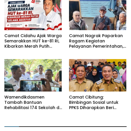
Camat Cidahu Ajak Warga
Camat Nagrak Paparkan
Semarakkan HUT ke-81 RI,
Ragam Kegiatan
Kibarkan Merah Putih
Pelayanan Pemerintahan,
Selama Agustus
dari Rakor MUI hingga
Monitoring Proyek IPA
Wamendikdasmen
Camat Cibitung:
Tambah Bantuan
Bimbingan Sosial untuk
Rehabilitasi 174 Sekolah di
PPKS Diharapkan Beri
Sukabumi, Wabup Andreas
Manfaat bagi Masyarakat
Dorong Penguatan Mutu
Pendidikan