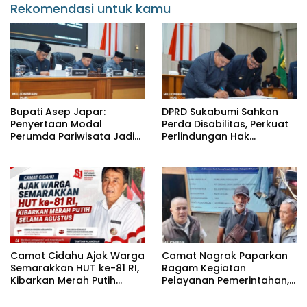
Rekomendasi untuk kamu
Bupati Asep Japar:
DPRD Sukabumi Sahkan
Penyertaan Modal
Perda Disabilitas, Perkuat
Perumda Pariwisata Jadi
Perlindungan Hak
Kunci Dongkrak PAD dan
Penyandang Disabilitas
Investasi
Camat Cidahu Ajak Warga
Camat Nagrak Paparkan
Semarakkan HUT ke-81 RI,
Ragam Kegiatan
Kibarkan Merah Putih
Pelayanan Pemerintahan,
Selama Agustus
dari Rakor MUI hingga
Monitoring Proyek IPA