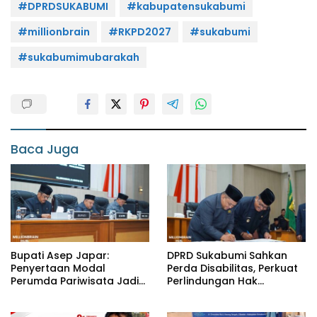
#DPRDSUKABUMI
#kabupatensukabumi
#millionbrain
#RKPD2027
#sukabumi
#sukabumimubarakah
Baca Juga
Bupati Asep Japar:
DPRD Sukabumi Sahkan
Penyertaan Modal
Perda Disabilitas, Perkuat
Perumda Pariwisata Jadi
Perlindungan Hak
Kunci Dongkrak PAD dan
Penyandang Disabilitas
Investasi