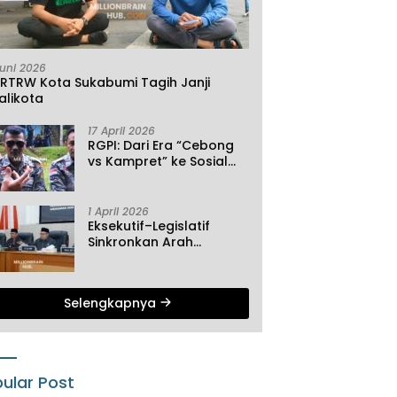
Juni 2026
KRTRW Kota Sukabumi Tagih Janji
alikota
17 April 2026
RGPI: Dari Era “Cebong
vs Kampret” ke Sosial
Ekonomi
1 April 2026
Eksekutif–Legislatif
Sinkronkan Arah
Pembangunan, Tiga
Agenda Strategis
Dibahas di Paripurna ke-
Selengkapnya
2 DPRD Sukabumi
ular Post