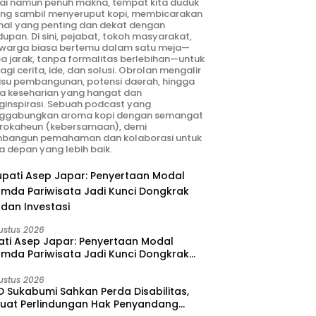
ai namun penuh makna, tempat kita duduk
ng sambil menyeruput kopi, membicarakan
hal yang penting dan dekat dengan
dupan. Di sini, pejabat, tokoh masyarakat,
warga biasa bertemu dalam satu meja—
a jarak, tanpa formalitas berlebihan—untuk
agi cerita, ide, dan solusi. Obrolan mengalir
 isu pembangunan, potensi daerah, hingga
ta keseharian yang hangat dan
inspirasi. Sebuah podcast yang
ggabungkan aroma kopi dengan semangat
rokaheun (kebersamaan), demi
bangun pemahaman dan kolaborasi untuk
 depan yang lebih baik.
ustus 2026
ati Asep Japar: Penyertaan Modal
umda Pariwisata Jadi Kunci Dongkrak
dan Investasi
ustus 2026
 Sukabumi Sahkan Perda Disabilitas,
kuat Perlindungan Hak Penyandang