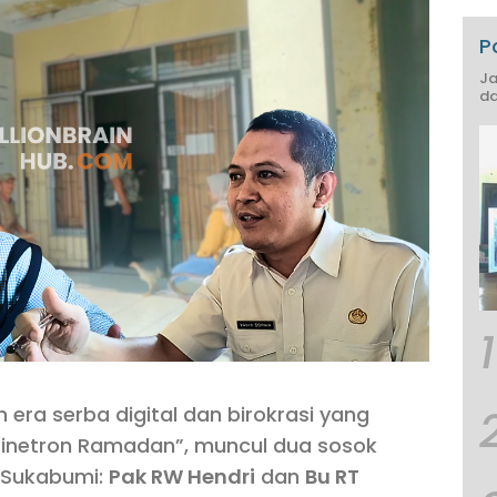
P
Ja
da
1
 era serba digital dan birokrasi yang
 sinetron Ramadan”, muncul dua sosok
 Sukabumi:
Pak RW Hendri
dan
Bu RT