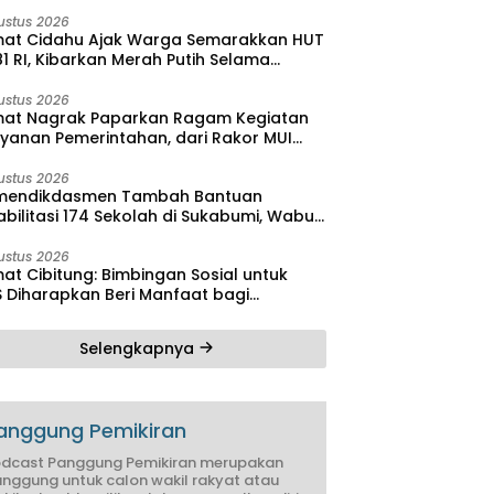
bilitas
ustus 2026
at Cidahu Ajak Warga Semarakkan HUT
1 RI, Kibarkan Merah Putih Selama
stus
ustus 2026
at Nagrak Paparkan Ragam Kegiatan
ayanan Pemerintahan, dari Rakor MUI
ga Monitoring Proyek IPA
ustus 2026
endikdasmen Tambah Bantuan
bilitasi 174 Sekolah di Sukabumi, Wabup
reas Dorong Penguatan Mutu
didikan
ustus 2026
at Cibitung: Bimbingan Sosial untuk
S Diharapkan Beri Manfaat bagi
yarakat
Selengkapnya
anggung Pemikiran
dcast Panggung Pemikiran merupakan
nggung untuk calon wakil rakyat atau