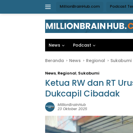
Langsung
MillionBrainHub.com
Podcast Te
ke
konten
News
Podcast
Beranda
News
Regional
Sukabumi
News
,
Regional
,
Sukabumi
Ketua RW dan RT Ur
Dukcapil Cibadak
MillionBrainHub
23 Oktober 2025