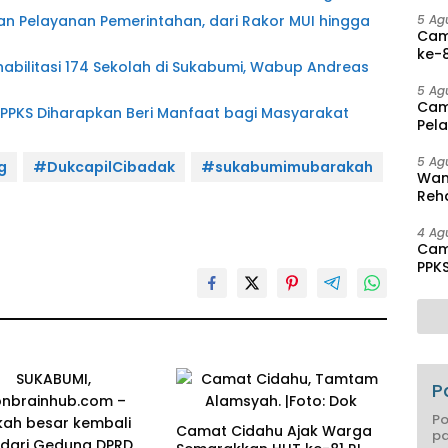
Disa
5 Ag
 Pelayanan Pemerintahan, dari Rakor MUI hingga
Cam
ke-8
litasi 174 Sekolah di Sukabumi, Wabup Andreas
Agu
5 Ag
Cam
 PPKS Diharapkan Beri Manfaat bagi Masyarakat
Pel
hing
5 Ag
g
#DukcapilCibadak
#sukabumimubarakah
Wam
Reha
And
Pen
4 Ag
Cam
PPK
Mas
P
Po
Camat Cidahu Ajak Warga
pa