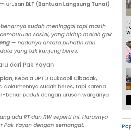
lam urusan
BLT (Bantuan Langsung Tunai)
1 
ebenarnya sudah meninggal tapi masih
F
W
 kecemburuan sosial, yang hidup malah gak
neng
— nadanya antara prihatin dan
data yang tak kunjung beres.
aru dari Pak Yayan
opian
, Kepala UPTD Dukcapil Cibadak,
a dokumennya sudah beres, tapi karena
ar-benar
peduli
dengan urusan warganya
ang ada RT dan RW seperti ini. Harusnya
ar Pak Yayan dengan semangat.
Pop