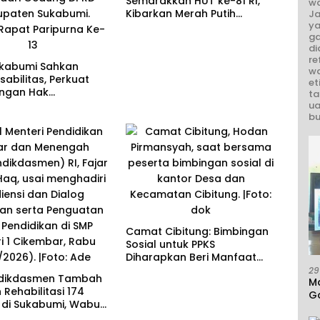
Semarakkan HUT ke-81 RI,
wa
Kibarkan Merah Putih
Ja
ya
Selama Agustus
ga
di
re
kabumi Sahkan
wa
sabilitas, Perkuat
et
ungan Hak
ta
ang Disabilitas
ua
bu
Camat Cibitung: Bimbingan
Sosial untuk PPKS
Diharapkan Beri Manfaat
bagi Masyarakat
29
ikdasmen Tambah
M
Rehabilitasi 174
G
 di Sukabumi, Wabup
A
 Dorong Penguatan