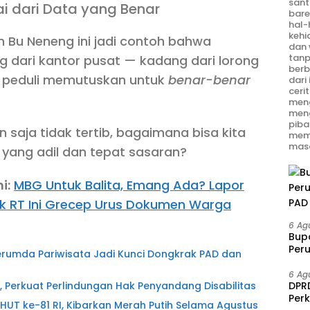
sant
i dari Data yang Benar
bare
hal-
kehi
n Bu Neneng ini jadi contoh bahwa
dan 
tanp
ng dari kantor pusat — kadang dari lorong
berb
g peduli memutuskan untuk
benar-benar
dari
ceri
meng
men
piba
saja tidak tertib, bagaimana bisa kita
mem
masa
 yang adil dan tepat sasaran?
i:
MBG Untuk Balita, Emang Ada? Lapor
k RT Ini Grecep Urus Dokumen Warga
6 Ag
Bup
Per
erumda Pariwisata Jadi Kunci Dongkrak PAD dan
PAD 
6 Ag
DPRD
, Perkuat Perlindungan Hak Penyandang Disabilitas
Per
T ke-81 RI, Kibarkan Merah Putih Selama Agustus