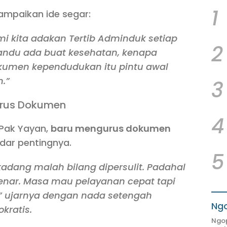
1
yampaikan ide segar:
mi kita adakan
Tertib Adminduk
setiap
2
yandu ada buat kesehatan, kenapa
kumen kependudukan itu pintu awal
.”
3
Urus Dokumen
4
 Pak Yayan,
baru mengurus dokumen
dar pentingnya.
5
kadang malah bilang dipersulit. Padahal
enar. Masa mau pelayanan cepat tapi
” ujarnya dengan nada setengah
Ngo
kratis.
Ngop