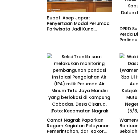
Bupati Asep Japar:
Penyertaan Modal Perumda
DPRD Su
Pariwisata Jadi Kunci
Perda Di
Dongkrak PAD dan Investasi
Perlind
Penyand
Camat Nagrak Paparkan
Wamend
Ragam Kegiatan Pelayanan
Bantuan 
Pemerintahan, dari Rakor
Sekolah
MUI hingga Monitoring
Andreas