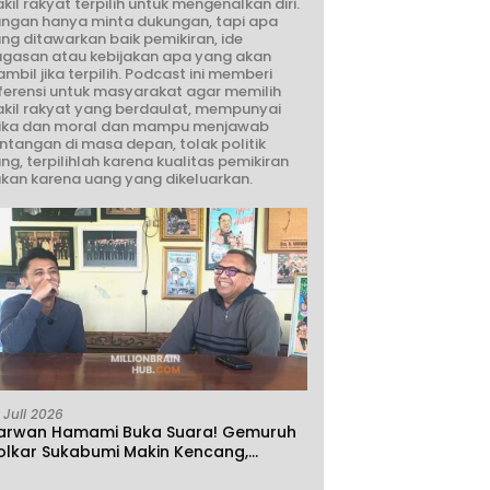
kil rakyat terpilih untuk mengenalkan diri.
ngan hanya minta dukungan, tapi apa
ng ditawarkan baik pemikiran, ide
gasan atau kebijakan apa yang akan
ambil jika terpilih. Podcast ini memberi
ferensi untuk masyarakat agar memilih
kil rakyat yang berdaulat, mempunyai
ika dan moral dan mampu menjawab
ntangan di masa depan, tolak politik
ng, terpilihlah karena kualitas pemikiran
kan karena uang yang dikeluarkan.
 Juli 2026
arwan Hamami Buka Suara! Gemuruh
olkar Sukabumi Makin Kencang,
klamasi atau Demokrasi yang Sedang