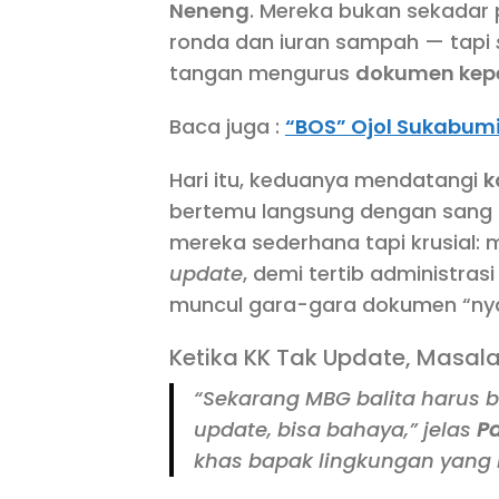
Neneng
. Mereka bukan sekadar 
ronda dan iuran sampah — tapi
tangan mengurus
dokumen kep
Baca juga :
“BOS” Ojol Sukabumi
Hari itu, keduanya mendatangi
k
bertemu langsung dengan sang 
mereka sederhana tapi krusial:
update
, demi tertib administra
muncul gara-gara dokumen “nyan
Ketika KK Tak Update, Masal
“Sekarang
MBG balita
harus b
update, bisa bahaya,” jelas
P
khas bapak lingkungan yang 