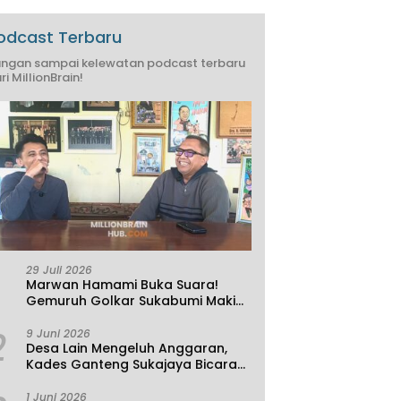
odcast Terbaru
ngan sampai kelewatan podcast terbaru
ri MillionBrain!
29 Juli 2026
Marwan Hamami Buka Suara!
Gemuruh Golkar Sukabumi Makin
Kencang, Aklamasi atau
2
Demokrasi yang Sedang Dikunci?
9 Juni 2026
Desa Lain Mengeluh Anggaran,
Kades Ganteng Sukajaya Bicara
Kemandirian
1 Juni 2026