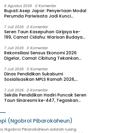
6 Agustus 2026
0 Komentar
Bupati Asep Japar: Penyertaan Modal
Perumda Pariwisata Jadi Kunci
Dongkrak PAD dan Investasi
7 Juli 2026
0 Komentar
Seren Taun Kasepuhan Girijaya ke-
199, Camat Cidahu: Warisan Budaya
Harus Dijaga dan Dikembangkan
7 Juli 2026
0 Komentar
Rekonsiliasi Sensus Ekonomi 2026
Digelar, Camat Cibitung Tekankan
Akurasi Data
7 Juli 2026
0 Komentar
Dinas Pendidikan Sukabumi
Sosialisasikan MPLS Ramah 2026,
Wujudkan Sekolah Aman, Nyaman,
dan Menyenangkan
7 Juli 2026
0 Komentar
Sekdis Pendidikan Hadiri Puncak Seren
Taun Sinaresmi ke-447, Tegaskan
Nilai Adat sebagai Pendidikan
Karakter
pi (Ngobrol Pibarokaheun)
i, Ngobrol Pibarokaheun adalah ruang