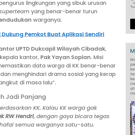
pengurus lingkungan yang sibuk urusan
superteam
yang benar-benar turun
endudukan
warganya.
 Dukung Pemkot Buat Aplikasi Sendiri
antor UPTD Dukcapil Wilayah Cibadak
,
M
kepala kantor,
Pak Yayan Sopian
. Misi
M
pe
 memastikan data warga di KK benar-benar
ke
si dan menghindari drama sosial yang kerap
te
ke
gkut di masa lalu”.
me
at
me
ah Jadi Panjang
erdasarkan KK. Kalau KK warga gak
ak RW Hendri
, dengan gaya bicara tegas
hafal semua warganya satu-satu.