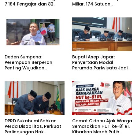
7.184 Pengajar dan 82
Miliar, 174 Satuan
Kepala Sekolah
Pendidikan Jadi Sasaran
Deden Sumpena:
Bupati Asep Japar:
Perempuan Berperan
Penyertaan Modal
Penting Wujudkan
Perumda Pariwisata Jadi
Pendidikan Berkualitas di
Kunci Dongkrak PAD dan
Sukabumi
Investasi
DPRD Sukabumi Sahkan
Camat Cidahu Ajak Warga
Perda Disabilitas, Perkuat
Semarakkan HUT ke-81 RI,
Perlindungan Hak
Kibarkan Merah Putih