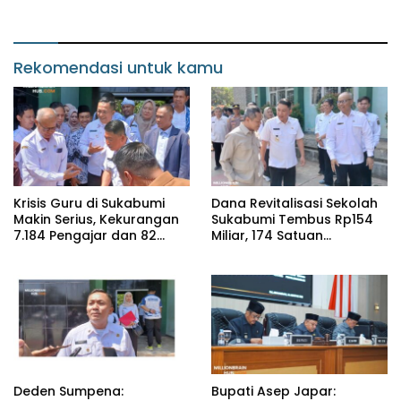
Penyandang Disabilitas
Selama Agustus
Rekomendasi untuk kamu
Krisis Guru di Sukabumi
Dana Revitalisasi Sekolah
Makin Serius, Kekurangan
Sukabumi Tembus Rp154
7.184 Pengajar dan 82
Miliar, 174 Satuan
Kepala Sekolah
Pendidikan Jadi Sasaran
Deden Sumpena:
Bupati Asep Japar: