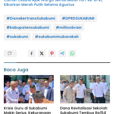
Camat Cidahu Ajak Warga Semarakkan HUT ke-81 RI,
Kibarkan Merah Putih Selama Agustus
#DisnakertransSukabumi
#DPRDSUKABUMI
#kabupatensukabumi
#millionbrain
#sukabumi
#sukabumimubarakah
Baca Juga
Krisis Guru di Sukabumi
Dana Revitalisasi Sekolah
Makin Serius, Kekurangan
Sukabumi Tembus Rp154