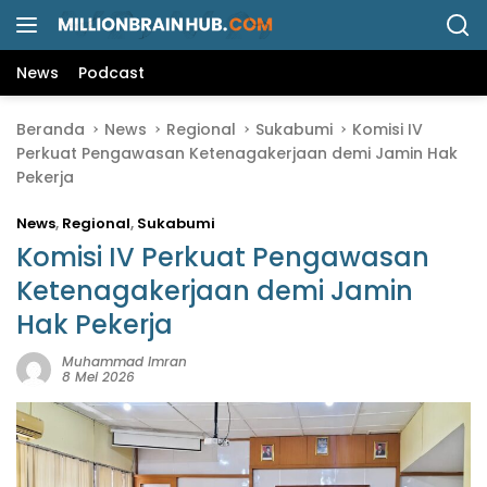
L
a
n
News
Podcast
g
s
Beranda
News
Regional
Sukabumi
Komisi IV
u
Perkuat Pengawasan Ketenagakerjaan demi Jamin Hak
n
Pekerja
g
k
News
,
Regional
,
Sukabumi
e
k
Komisi IV Perkuat Pengawasan
o
Ketenagakerjaan demi Jamin
n
Hak Pekerja
t
e
Muhammad Imran
n
8 Mei 2026