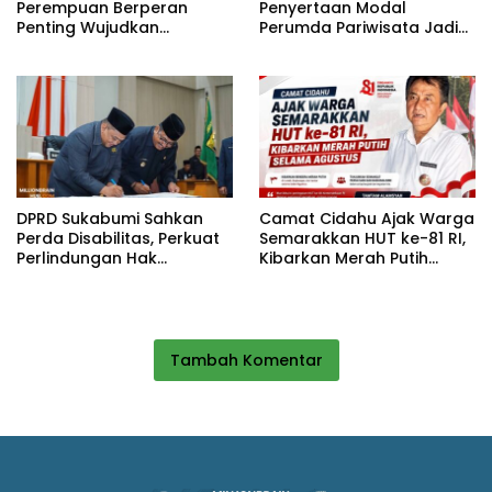
Perempuan Berperan
Penyertaan Modal
Penting Wujudkan
Perumda Pariwisata Jadi
Pendidikan Berkualitas di
Kunci Dongkrak PAD dan
Sukabumi
Investasi
DPRD Sukabumi Sahkan
Camat Cidahu Ajak Warga
Perda Disabilitas, Perkuat
Semarakkan HUT ke-81 RI,
Perlindungan Hak
Kibarkan Merah Putih
Penyandang Disabilitas
Selama Agustus
Tambah Komentar