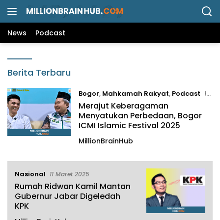
L
a
n
News
Podcast
g
s
u
M
n
Berita Terbaru
I
g
L
k
Bogor
,
Mahkamah Rakyat
,
Podcast
16
L
e
Maret 2025
Merajut Keberagaman
I
k
Menyatukan Perbedaan, Bogor
O
o
ICMI Islamic Festival 2025
N
n
MillionBrainHub
B
t
R
e
A
n
Nasional
11 Maret 2025
I
Rumah Ridwan Kamil Mantan
N
Gubernur Jabar Digeledah
KPK