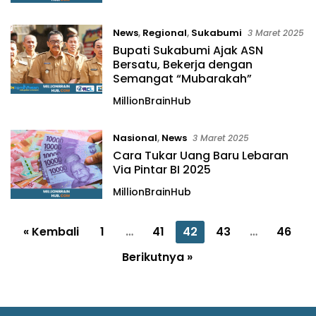
News
,
Regional
,
Sukabumi
3 Maret 2025
Bupati Sukabumi Ajak ASN
Bersatu, Bekerja dengan
Semangat “Mubarakah”
MillionBrainHub
Nasional
,
News
3 Maret 2025
Cara Tukar Uang Baru Lebaran
Via Pintar BI 2025
MillionBrainHub
P
« Kembali
1
…
41
42
43
…
46
a
Berikutnya »
g
i
n