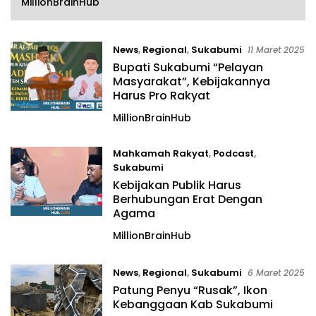
MillionBrainHub
News
,
Regional
,
Sukabumi
11 Maret 2025
Bupati Sukabumi “Pelayan
Masyarakat”, Kebijakannya
Harus Pro Rakyat
MillionBrainHub
Mahkamah Rakyat
,
Podcast
,
Sukabumi
Kebijakan Publik Harus
9 Maret 2025
Berhubungan Erat Dengan
Agama
MillionBrainHub
News
,
Regional
,
Sukabumi
6 Maret 2025
Patung Penyu “Rusak”, Ikon
Kebanggaan Kab Sukabumi