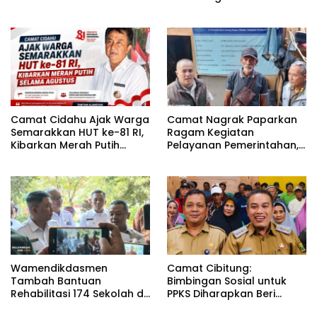
Kunci Dongkrak PAD dan
Penyandang Disabilitas
Investasi
Camat Cidahu Ajak Warga
Camat Nagrak Paparkan
Semarakkan HUT ke-81 RI,
Ragam Kegiatan
Kibarkan Merah Putih
Pelayanan Pemerintahan,
Selama Agustus
dari Rakor MUI hingga
Monitoring Proyek IPA
Wamendikdasmen
Camat Cibitung:
Tambah Bantuan
Bimbingan Sosial untuk
Rehabilitasi 174 Sekolah di
PPKS Diharapkan Beri
Sukabumi, Wabup Andreas
Manfaat bagi Masyarakat