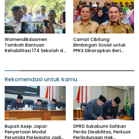
Wamendikdasmen
Camat Cibitung:
Tambah Bantuan
Bimbingan Sosial untuk
Rehabilitasi 174 Sekolah di
PPKS Diharapkan Beri
Sukabumi, Wabup Andreas
Manfaat bagi Masyarakat
Dorong Penguatan Mutu
Pendidikan
Rekomendasi untuk kamu
Bupati Asep Japar:
DPRD Sukabumi Sahkan
Penyertaan Modal
Perda Disabilitas, Perkuat
Perumda Pariwisata Jadi
Perlindungan Hak