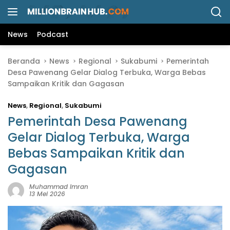
L
a
n
News
Podcast
g
s
Beranda
News
Regional
Sukabumi
Pemerintah
u
Desa Pawenang Gelar Dialog Terbuka, Warga Bebas
n
Sampaikan Kritik dan Gagasan
g
k
News
,
Regional
,
Sukabumi
e
k
Pemerintah Desa Pawenang
o
Gelar Dialog Terbuka, Warga
n
Bebas Sampaikan Kritik dan
t
e
Gagasan
n
Muhammad Imran
13 Mei 2026