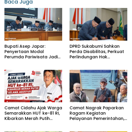
Baca Juga
Bupati Asep Japar:
DPRD Sukabumi Sahkan
Penyertaan Modal
Perda Disabilitas, Perkuat
Perumda Pariwisata Jadi
Perlindungan Hak
Kunci Dongkrak PAD dan
Penyandang Disabilitas
Investasi
Camat Cidahu Ajak Warga
Camat Nagrak Paparkan
Semarakkan HUT ke-81 RI,
Ragam Kegiatan
Kibarkan Merah Putih
Pelayanan Pemerintahan,
Selama Agustus
dari Rakor MUI hingga
Monitoring Proyek IPA