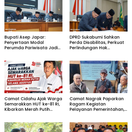
Bupati Asep Japar:
DPRD Sukabumi Sahkan
Penyertaan Modal
Perda Disabilitas, Perkuat
Perumda Pariwisata Jadi
Perlindungan Hak
Kunci Dongkrak PAD dan
Penyandang Disabilitas
Investasi
Camat Cidahu Ajak Warga
Camat Nagrak Paparkan
Semarakkan HUT ke-81 RI,
Ragam Kegiatan
Kibarkan Merah Putih
Pelayanan Pemerintahan,
Selama Agustus
dari Rakor MUI hingga
Monitoring Proyek IPA