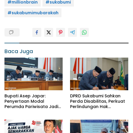
#millionbrain
#sukabumi
#sukabumimubarakah
Baca Juga
Bupati Asep Japar:
DPRD Sukabumi Sahkan
Penyertaan Modal
Perda Disabilitas, Perkuat
Perumda Pariwisata Jadi
Perlindungan Hak
Kunci Dongkrak PAD dan
Penyandang Disabilitas
Investasi