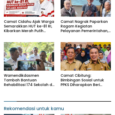
Camat Cidahu Ajak Warga
Camat Nagrak Paparkan
Semarakkan HUT ke-81 RI,
Ragam Kegiatan
Kibarkan Merah Putih
Pelayanan Pemerintahan,
Selama Agustus
dari Rakor MUI hingga
Monitoring Proyek IPA
Wamendikdasmen
Camat Cibitung:
Tambah Bantuan
Bimbingan Sosial untuk
Rehabilitasi 174 Sekolah di
PPKS Diharapkan Beri
Sukabumi, Wabup Andreas
Manfaat bagi Masyarakat
Dorong Penguatan Mutu
Pendidikan
Rekomendasi untuk kamu