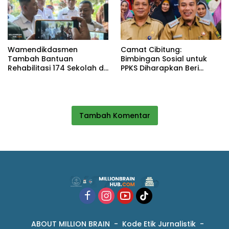
Wamendikdasmen
Camat Cibitung:
Tambah Bantuan
Bimbingan Sosial untuk
Rehabilitasi 174 Sekolah di
PPKS Diharapkan Beri
Sukabumi, Wabup Andreas
Manfaat bagi Masyarakat
Dorong Penguatan Mutu
Pendidikan
Tambah Komentar
ABOUT MILLION BRAIN
Kode Etik Jurnalistik