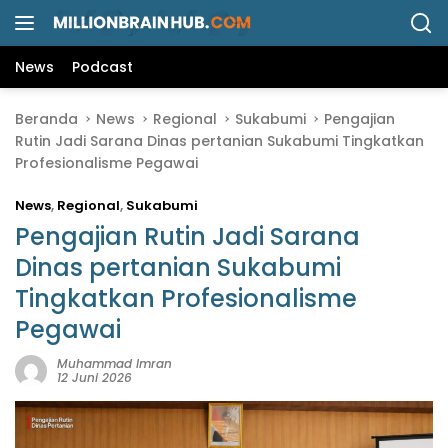
L
a
n
News
Podcast
g
s
Beranda
News
Regional
Sukabumi
Pengajian
u
Rutin Jadi Sarana Dinas pertanian Sukabumi Tingkatkan
n
Profesionalisme Pegawai
g
k
News
,
Regional
,
Sukabumi
e
k
Pengajian Rutin Jadi Sarana
o
Dinas pertanian Sukabumi
n
Tingkatkan Profesionalisme
t
e
Pegawai
n
Muhammad Imran
12 Juni 2026