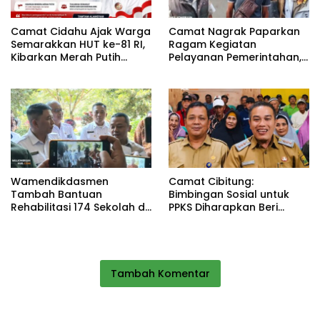
Camat Cidahu Ajak Warga
Camat Nagrak Paparkan
Semarakkan HUT ke-81 RI,
Ragam Kegiatan
Kibarkan Merah Putih
Pelayanan Pemerintahan,
Selama Agustus
dari Rakor MUI hingga
Monitoring Proyek IPA
Wamendikdasmen
Camat Cibitung:
Tambah Bantuan
Bimbingan Sosial untuk
Rehabilitasi 174 Sekolah di
PPKS Diharapkan Beri
Sukabumi, Wabup Andreas
Manfaat bagi Masyarakat
Dorong Penguatan Mutu
Pendidikan
Tambah Komentar