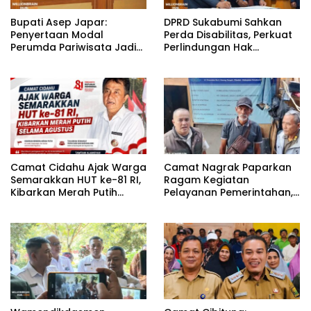
Bupati Asep Japar:
DPRD Sukabumi Sahkan
Penyertaan Modal
Perda Disabilitas, Perkuat
Perumda Pariwisata Jadi
Perlindungan Hak
Kunci Dongkrak PAD dan
Penyandang Disabilitas
Investasi
Camat Cidahu Ajak Warga
Camat Nagrak Paparkan
Semarakkan HUT ke-81 RI,
Ragam Kegiatan
Kibarkan Merah Putih
Pelayanan Pemerintahan,
Selama Agustus
dari Rakor MUI hingga
Monitoring Proyek IPA