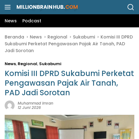
L
a
n
News
Podcast
g
s
Beranda
News
Regional
Sukabumi
Komisi III DPRD
u
Sukabumi Perketat Pengawasan Pajak Air Tanah, PAD
n
Jadi Sorotan
g
k
News
,
Regional
,
Sukabumi
e
k
Komisi III DPRD Sukabumi Perketat
o
Pengawasan Pajak Air Tanah,
n
PAD Jadi Sorotan
t
e
Muhammad Imran
n
12 Juni 2026