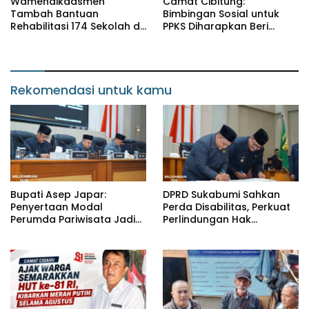
Wamendikdasmen
Camat Cibitung:
Tambah Bantuan
Bimbingan Sosial untuk
Rehabilitasi 174 Sekolah di
PPKS Diharapkan Beri
Sukabumi, Wabup Andreas
Manfaat bagi Masyarakat
Dorong Penguatan Mutu
Pendidikan
Rekomendasi untuk kamu
Bupati Asep Japar:
DPRD Sukabumi Sahkan
Penyertaan Modal
Perda Disabilitas, Perkuat
Perumda Pariwisata Jadi
Perlindungan Hak
Kunci Dongkrak PAD dan
Penyandang Disabilitas
Investasi