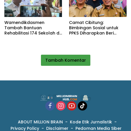
Wamendikdasmen
Camat Cibitung:
Tambah Bantuan
Bimbingan Sosial untuk
Rehabilitasi 174 Sekolah di
PPKS Diharapkan Beri
Sukabumi, Wabup Andreas
Manfaat bagi Masyarakat
Dorong Penguatan Mutu
Pendidikan
Tambah Komentar
ABOUT MILLION BRAIN
Kode Etik Jurnalistik
Privacy Policy
Disclaimer
Pedoman Media Siber