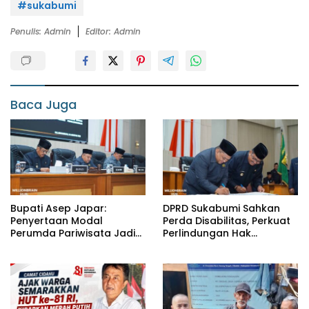
#sukabumi
Penulis: Admin
Editor: Admin
Baca Juga
Bupati Asep Japar:
DPRD Sukabumi Sahkan
Penyertaan Modal
Perda Disabilitas, Perkuat
Perumda Pariwisata Jadi
Perlindungan Hak
Kunci Dongkrak PAD dan
Penyandang Disabilitas
Investasi