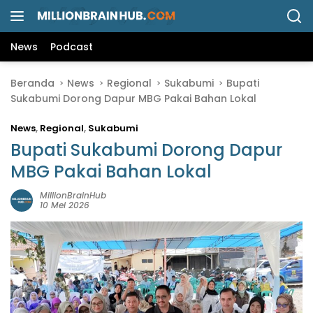
L
a
n
News
Podcast
g
s
Beranda
News
Regional
Sukabumi
Bupati
u
Sukabumi Dorong Dapur MBG Pakai Bahan Lokal
n
g
News
,
Regional
,
Sukabumi
k
e
Bupati Sukabumi Dorong Dapur
k
MBG Pakai Bahan Lokal
o
n
MillionBrainHub
10 Mei 2026
t
e
n