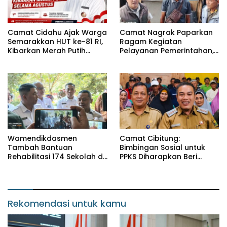
Camat Cidahu Ajak Warga
Camat Nagrak Paparkan
Semarakkan HUT ke-81 RI,
Ragam Kegiatan
Kibarkan Merah Putih
Pelayanan Pemerintahan,
Selama Agustus
dari Rakor MUI hingga
Monitoring Proyek IPA
Wamendikdasmen
Camat Cibitung:
Tambah Bantuan
Bimbingan Sosial untuk
Rehabilitasi 174 Sekolah di
PPKS Diharapkan Beri
Sukabumi, Wabup Andreas
Manfaat bagi Masyarakat
Dorong Penguatan Mutu
Pendidikan
Rekomendasi untuk kamu