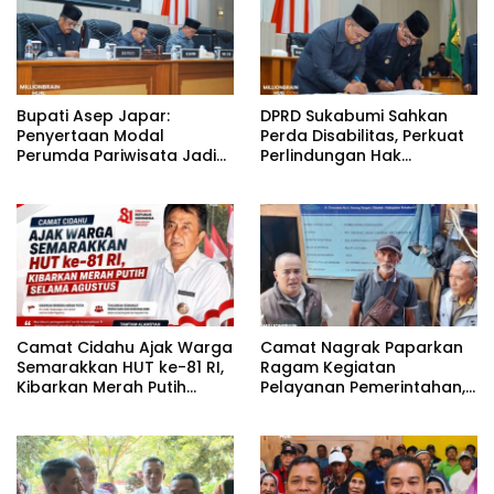
Bupati Asep Japar:
DPRD Sukabumi Sahkan
Penyertaan Modal
Perda Disabilitas, Perkuat
Perumda Pariwisata Jadi
Perlindungan Hak
Kunci Dongkrak PAD dan
Penyandang Disabilitas
Investasi
Camat Cidahu Ajak Warga
Camat Nagrak Paparkan
Semarakkan HUT ke-81 RI,
Ragam Kegiatan
Kibarkan Merah Putih
Pelayanan Pemerintahan,
Selama Agustus
dari Rakor MUI hingga
Monitoring Proyek IPA