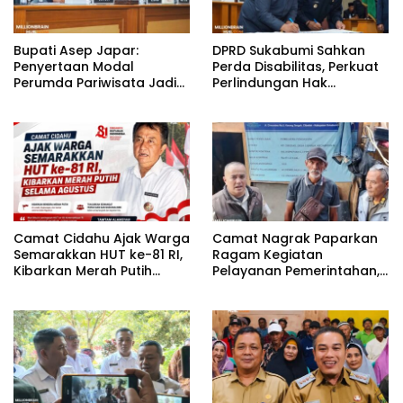
Bupati Asep Japar:
DPRD Sukabumi Sahkan
Penyertaan Modal
Perda Disabilitas, Perkuat
Perumda Pariwisata Jadi
Perlindungan Hak
Kunci Dongkrak PAD dan
Penyandang Disabilitas
Investasi
Camat Cidahu Ajak Warga
Camat Nagrak Paparkan
Semarakkan HUT ke-81 RI,
Ragam Kegiatan
Kibarkan Merah Putih
Pelayanan Pemerintahan,
Selama Agustus
dari Rakor MUI hingga
Monitoring Proyek IPA