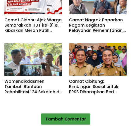
Camat Cidahu Ajak Warga
Camat Nagrak Paparkan
Semarakkan HUT ke-81 RI,
Ragam Kegiatan
Kibarkan Merah Putih
Pelayanan Pemerintahan,
Selama Agustus
dari Rakor MUI hingga
Monitoring Proyek IPA
Wamendikdasmen
Camat Cibitung:
Tambah Bantuan
Bimbingan Sosial untuk
Rehabilitasi 174 Sekolah di
PPKS Diharapkan Beri
Sukabumi, Wabup Andreas
Manfaat bagi Masyarakat
Dorong Penguatan Mutu
Pendidikan
Tambah Komentar