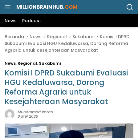
L
a
n
News
Podcast
g
s
Beranda
News
Regional
Sukabumi
Komisi I DPRD
u
Sukabumi Evaluasi HGU Kedaluwarsa, Dorong Reforma
n
Agraria untuk Kesejahteraan Masyarakat
g
k
News
,
Regional
,
Sukabumi
e
k
Komisi I DPRD Sukabumi Evaluasi
o
HGU Kedaluwarsa, Dorong
n
Reforma Agraria untuk
t
e
Kesejahteraan Masyarakat
n
Muhammad Imran
8 Mei 2026