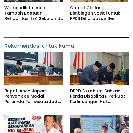
Wamendikdasmen
Camat Cibitung:
Tambah Bantuan
Bimbingan Sosial untuk
Rehabilitasi 174 Sekolah di
PPKS Diharapkan Beri
Sukabumi, Wabup Andreas
Manfaat bagi Masyarakat
Dorong Penguatan Mutu
Pendidikan
Rekomendasi untuk kamu
Bupati Asep Japar:
DPRD Sukabumi Sahkan
Penyertaan Modal
Perda Disabilitas, Perkuat
Perumda Pariwisata Jadi
Perlindungan Hak
Kunci Dongkrak PAD dan
Penyandang Disabilitas
Investasi