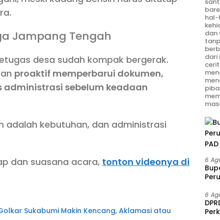
sant
bare
ra.
hal-
kehi
dan 
ga Jampang Tengah
tanp
berb
dari
petugas desa sudah kompak bergerak.
ceri
kan
proaktif memperbarui dokumen,
meng
men
 administrasi sebelum keadaan
piba
mem
masa
n adalah kebutuhan, dan administrasi
6 Ag
kap dan suasana acara,
tonton videonya di
Bup
Per
PAD 
6 Ag
DPRD
olkar Sukabumi Makin Kencang, Aklamasi atau
Per