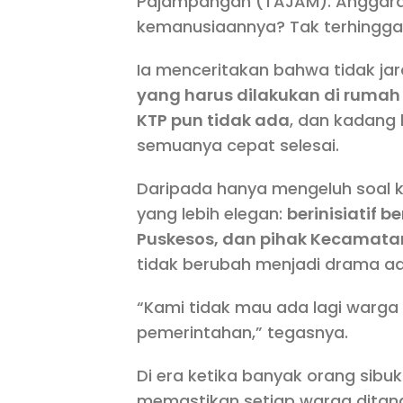
Pajampangan (TAJAM). Anggaran
kemanusiaannya? Tak terhingga
Ia menceritakan bahwa tidak ja
yang harus dilakukan di rumah 
KTP pun tidak ada
, dan kadang
semuanya cepat selesai.
Daripada hanya mengeluh soal k
yang lebih elegan:
berinisiatif 
Puskesos, dan pihak Kecamata
tidak berubah menjadi drama adm
“Kami tidak mau ada lagi warg
pemerintahan,” tegasnya.
Di era ketika banyak orang sibuk 
memastikan setiap warga ditang