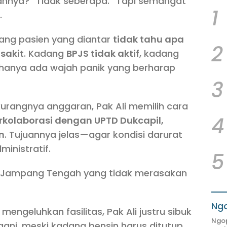
nya? “Tidak seberapa.” Tapi semangat
1
.
rang pasien yang diantar
tidak tahu apa
2
sakit
. Kadang
BPJS tidak aktif
, kadang
 hanya ada wajah panik yang berharap
3
urangnya anggaran, Pak Ali memilih cara
4
berkolaborasi dengan UPTD Dukcapil,
n
. Tujuannya jelas—agar kondisi darurat
inistratif.
5
a Jampang Tengah yang tidak merasakan
Ngo
mengeluhkan fasilitas, Pak Ali justru sibuk
Ngop
ani, meski kadang bensin harus ditutup