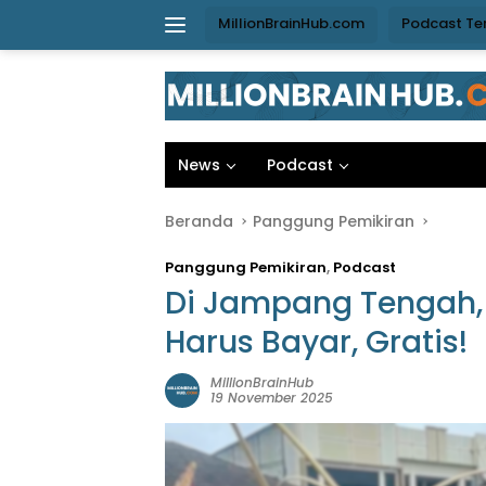
Langsung
MillionBrainHub.com
Podcast Te
ke
konten
News
Podcast
Beranda
Panggung Pemikiran
Panggung Pemikiran
,
Podcast
Di Jampang Tengah,
Harus Bayar, Gratis!
MillionBrainHub
19 November 2025