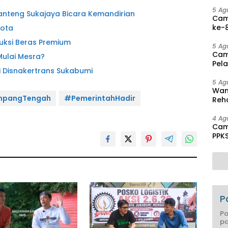
Disa
5 Ag
anteng Sukajaya Bicara Kemandirian
Cam
ke-8
kota
Agu
uksi Beras Premium
5 Ag
Cam
ulai Mesra?
Pel
i Disnakertrans Sukabumi
hing
5 Ag
Wam
pangTengah
#PemerintahHadir
Reha
And
Pen
4 Ag
Cam
PPK
Mas
P
Po
pa