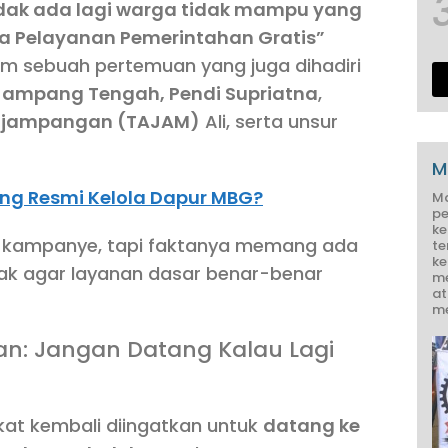
idak ada lagi warga tidak mampu yang
a Pelayanan Pemerintahan Gratis”
am sebuah pertemuan yang juga dihadiri
 Jampang Tengah, Pendi Supriatna
,
ajampangan (TAJAM)
Ali, serta unsur
M
ng Resmi Kelola Dapur MBG?
M
pe
ke
ine kampanye, tapi faktanya memang ada
te
ke
hak agar layanan dasar benar-benar
me
at
me
an: Jangan Datang Kalau Lagi
at kembali diingatkan untuk
datang ke