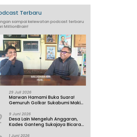
odcast Terbaru
ngan sampai kelewatan podcast terbaru
ri MillionBrain!
29 Juli 2026
Marwan Hamami Buka Suara!
Gemuruh Golkar Sukabumi Makin
Kencang, Aklamasi atau
2
Demokrasi yang Sedang Dikunci?
9 Juni 2026
Desa Lain Mengeluh Anggaran,
Kades Ganteng Sukajaya Bicara
Kemandirian
1 Juni 2026