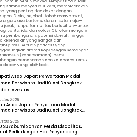
ai namun penuh makna, tempat kita duduk
ng sambil menyeruput kopi, membicarakan
hal yang penting dan dekat dengan
dupan. Di sini, pejabat, tokoh masyarakat,
warga biasa bertemu dalam satu meja—
a jarak, tanpa formalitas berlebihan—untuk
agi cerita, ide, dan solusi. Obrolan mengalir
 isu pembangunan, potensi daerah, hingga
ta keseharian yang hangat dan
inspirasi. Sebuah podcast yang
ggabungkan aroma kopi dengan semangat
rokaheun (kebersamaan), demi
bangun pemahaman dan kolaborasi untuk
 depan yang lebih baik.
ustus 2026
ati Asep Japar: Penyertaan Modal
umda Pariwisata Jadi Kunci Dongkrak
dan Investasi
ustus 2026
 Sukabumi Sahkan Perda Disabilitas,
kuat Perlindungan Hak Penyandang