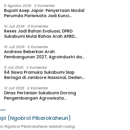
6 Agustus 2026
0 Komentar
Bupati Asep Japar: Penyertaan Modal
Perumda Pariwisata Jadi Kunci
Dongkrak PAD dan Investasi
10 Juli 2026
0 Komentar
Reses Jadi Bahan Evaluasi, DPRD
Sukabumi Mulai Bahas Arah APBD
2027
10 Juli 2026
0 Komentar
Andreas Beberkan Arah
Pembangunan 2027, Agroindustri dan
Pariwisata Jadi Motor Pertumbuhan
Ekonomi
11 Juli 2026
0 Komentar
64 Siswa Pramuka Sukabumi Siap
Berlaga di Jambore Nasional, Deden
Sumpena: Mereka Putra-Putri Terbaik
Hasil Seleksi
13 Juli 2026
0 Komentar
Dinas Pertanian Sukabumi Dorong
Pengembangan Agrowisata
Terintegrasi, SAM FARM Greenhouse
Resmi Jadi Destinasi Wisata Baru
pi (Ngobrol Pibarokaheun)
i, Ngobrol Pibarokaheun adalah ruang