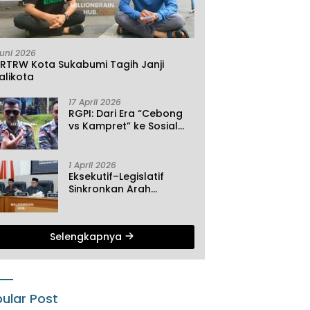
Juni 2026
KRTRW Kota Sukabumi Tagih Janji
alikota
17 April 2026
RGPI: Dari Era “Cebong
vs Kampret” ke Sosial
Ekonomi
1 April 2026
Eksekutif–Legislatif
Sinkronkan Arah
Pembangunan, Tiga
Agenda Strategis
Dibahas di Paripurna ke-
Selengkapnya
2 DPRD Sukabumi
ular Post