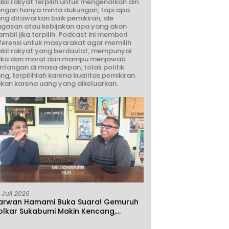
kil rakyat terpilih untuk mengenalkan diri.
ngan hanya minta dukungan, tapi apa
ng ditawarkan baik pemikiran, ide
gasan atau kebijakan apa yang akan
ambil jika terpilih. Podcast ini memberi
ferensi untuk masyarakat agar memilih
kil rakyat yang berdaulat, mempunyai
ika dan moral dan mampu menjawab
ntangan di masa depan, tolak politik
ng, terpilihlah karena kualitas pemikiran
kan karena uang yang dikeluarkan.
 Juli 2026
arwan Hamami Buka Suara! Gemuruh
olkar Sukabumi Makin Kencang,
klamasi atau Demokrasi yang Sedang