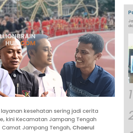
P
Ja
da
1
 layanan kesehatan sering jadi cerita
de, kini Kecamatan Jampang Tengah
 Camat Jampang Tengah,
Chaerul