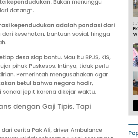
ata kependudukan
. Bukan menunggu
ari datang”.
1 
rasi kependudukan adalah pondasi dari
F
 dari kesehatan, bantuan sosial, hingga
W
ah.
etiap desa siap bantu. Mau itu BPJS, KIS,
jar pihak Puskesos. Intinya, tidak perlu
ndirian. Pemerintah mengusahakan agar
kan betul bahwa negara hadir
,
sandal jepit karena dikejar waktu.
ns dengan Gaji Tipis, Tapi
dari cerita
Pak Ali
, driver Ambulance
Pop