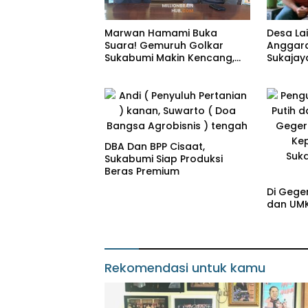
Desa La
Marwan Hamami Buka
Anggara
Suara! Gemuruh Golkar
Sukajay
Sukabumi Makin Kencang,
Kemandi
Aklamasi atau Demokrasi
yang Sedang Dikunci?
DBA Dan BPP Cisaat,
Sukabumi Siap Produksi
Beras Premium
Di Gege
dan UMK
Rekomendasi untuk kamu