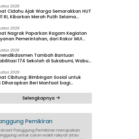
bilitas
ustus 2026
at Cidahu Ajak Warga Semarakkan HUT
1 RI, Kibarkan Merah Putih Selama
stus
ustus 2026
at Nagrak Paparkan Ragam Kegiatan
ayanan Pemerintahan, dari Rakor MUI
ga Monitoring Proyek IPA
ustus 2026
endikdasmen Tambah Bantuan
bilitasi 174 Sekolah di Sukabumi, Wabup
reas Dorong Penguatan Mutu
didikan
ustus 2026
at Cibitung: Bimbingan Sosial untuk
S Diharapkan Beri Manfaat bagi
yarakat
Selengkapnya
anggung Pemikiran
dcast Panggung Pemikiran merupakan
nggung untuk calon wakil rakyat atau