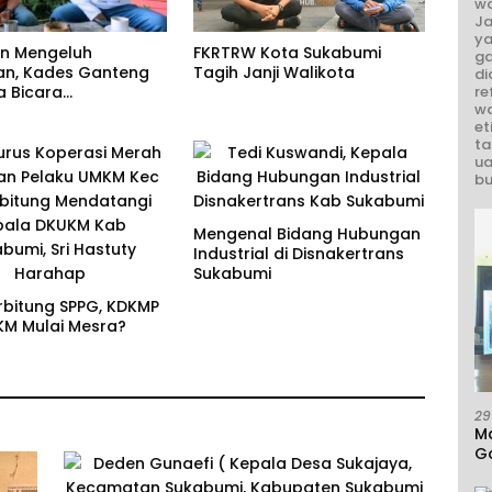
wa
Ja
ya
in Mengeluh
FKRTRW Kota Sukabumi
ga
n, Kades Ganteng
Tagih Janji Walikota
di
re
a Bicara
wa
rian
et
ta
ua
bu
Mengenal Bidang Hubungan
Industrial di Disnakertrans
Sukabumi
rbitung SPPG, KDKMP
M Mulai Mesra?
29
M
G
A