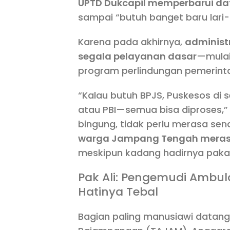
UPTD Dukcapil memperbarui d
sampai “butuh banget baru lari-l
Karena pada akhirnya,
administ
segala pelayanan dasar
—mulai
program perlindungan pemerint
“Kalau butuh BPJS, Puskesos di s
atau PBI—semua bisa diproses,” u
bingung, tidak perlu merasa se
warga Jampang Tengah merasa
meskipun kadang hadirnya pakai 
Pak Ali: Pengemudi Ambula
Hatinya Tebal
Bagian paling manusiawi datang 