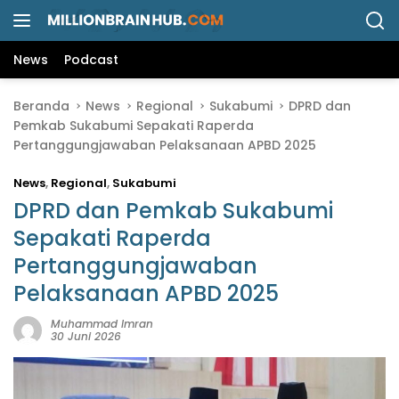
L
a
n
News
Podcast
g
s
Beranda
News
Regional
Sukabumi
DPRD dan
u
Pemkab Sukabumi Sepakati Raperda
n
Pertanggungjawaban Pelaksanaan APBD 2025
g
k
News
,
Regional
,
Sukabumi
e
k
DPRD dan Pemkab Sukabumi
o
Sepakati Raperda
n
Pertanggungjawaban
t
e
Pelaksanaan APBD 2025
n
Muhammad Imran
30 Juni 2026