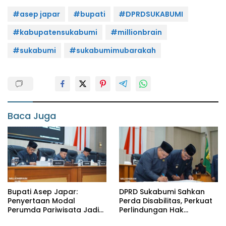
#asep japar
#bupati
#DPRDSUKABUMI
#kabupatensukabumi
#millionbrain
#sukabumi
#sukabumimubarakah
Baca Juga
Bupati Asep Japar:
DPRD Sukabumi Sahkan
Penyertaan Modal
Perda Disabilitas, Perkuat
Perumda Pariwisata Jadi
Perlindungan Hak
Kunci Dongkrak PAD dan
Penyandang Disabilitas