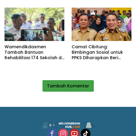
Monitoring Proyek IPA
Wamendikdasmen
Camat Cibitung:
Tambah Bantuan
Bimbingan Sosial untuk
Rehabilitasi 174 Sekolah di
PPKS Diharapkan Beri
Sukabumi, Wabup Andreas
Manfaat bagi Masyarakat
Dorong Penguatan Mutu
Pendidikan
Tambah Komentar