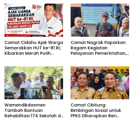
Investasi
Camat Cidahu Ajak Warga
Camat Nagrak Paparkan
Semarakkan HUT ke-81 RI,
Ragam Kegiatan
Kibarkan Merah Putih
Pelayanan Pemerintahan,
Selama Agustus
dari Rakor MUI hingga
Monitoring Proyek IPA
Wamendikdasmen
Camat Cibitung:
Tambah Bantuan
Bimbingan Sosial untuk
Rehabilitasi 174 Sekolah di
PPKS Diharapkan Beri
Sukabumi, Wabup Andreas
Manfaat bagi Masyarakat
Dorong Penguatan Mutu
Pendidikan