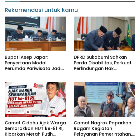
Rekomendasi untuk kamu
Bupati Asep Japar:
DPRD Sukabumi Sahkan
Penyertaan Modal
Perda Disabilitas, Perkuat
Perumda Pariwisata Jadi
Perlindungan Hak
Kunci Dongkrak PAD dan
Penyandang Disabilitas
Investasi
Camat Cidahu Ajak Warga
Camat Nagrak Paparkan
Semarakkan HUT ke-81 RI,
Ragam Kegiatan
Kibarkan Merah Putih
Pelayanan Pemerintahan,
Selama Agustus
dari Rakor MUI hingga