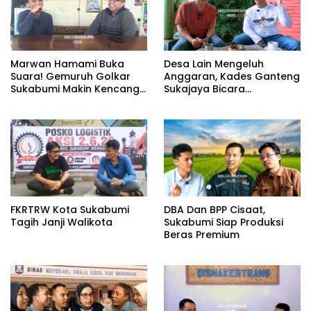
Marwan Hamami Buka
Desa Lain Mengeluh
Suara! Gemuruh Golkar
Anggaran, Kades Ganteng
Sukabumi Makin Kencang,
Sukajaya Bicara
Aklamasi atau Demokrasi
Kemandirian
yang Sedang Dikunci?
FKRTRW Kota Sukabumi
DBA Dan BPP Cisaat,
Tagih Janji Walikota
Sukabumi Siap Produksi
Beras Premium