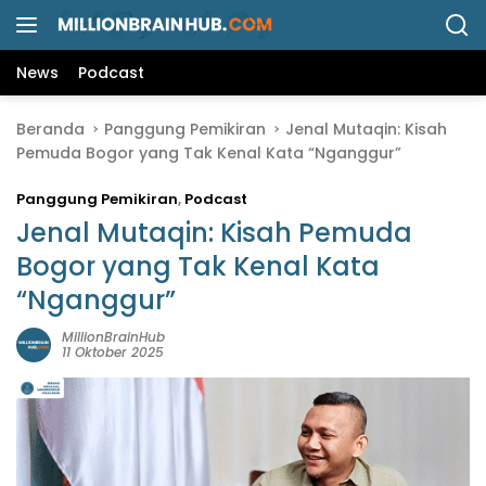
L
a
n
News
Podcast
g
s
Beranda
Panggung Pemikiran
Jenal Mutaqin: Kisah
u
Pemuda Bogor yang Tak Kenal Kata “Nganggur”
n
g
Panggung Pemikiran
,
Podcast
k
e
Jenal Mutaqin: Kisah Pemuda
k
Bogor yang Tak Kenal Kata
o
“Nganggur”
n
t
MillionBrainHub
e
11 Oktober 2025
n