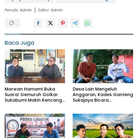
Penulis: Admin
Editor: Admin
Baca Juga
Marwan Hamami Buka
Desa Lain Mengeluh
Suara! Gemuruh Golkar
Anggaran, Kades Ganteng
Sukabumi Makin Kencang,
Sukajaya Bicara
Aklamasi atau Demokrasi
Kemandirian
yang Sedang Dikunci?