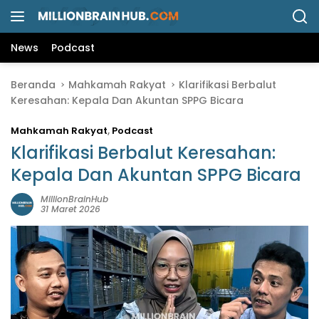
L
a
n
News
Podcast
g
s
Beranda
Mahkamah Rakyat
Klarifikasi Berbalut
u
Keresahan: Kepala Dan Akuntan SPPG Bicara
n
g
Mahkamah Rakyat
,
Podcast
k
e
Klarifikasi Berbalut Keresahan:
k
Kepala Dan Akuntan SPPG Bicara
o
n
MillionBrainHub
31 Maret 2026
t
e
n