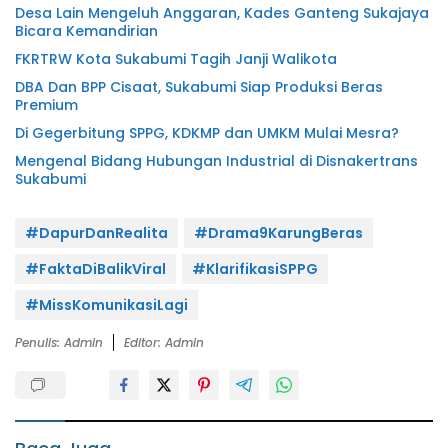
Desa Lain Mengeluh Anggaran, Kades Ganteng Sukajaya
Bicara Kemandirian
FKRTRW Kota Sukabumi Tagih Janji Walikota
DBA Dan BPP Cisaat, Sukabumi Siap Produksi Beras
Premium
Di Gegerbitung SPPG, KDKMP dan UMKM Mulai Mesra?
Mengenal Bidang Hubungan Industrial di Disnakertrans
Sukabumi
#DapurDanRealita
#Drama9KarungBeras
#FaktaDiBalikViral
#KlarifikasiSPPG
#MissKomunikasiLagi
Penulis: Admin
Editor: Admin