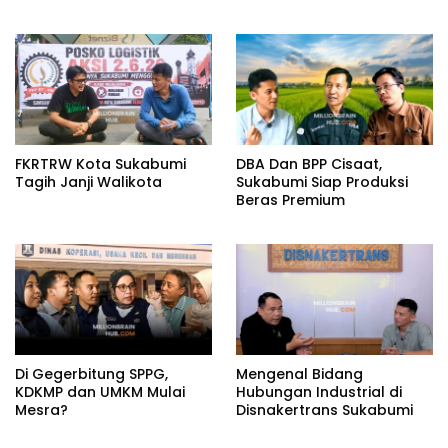
Aklamasi atau Demokrasi
Kemandirian
yang Sedang Dikunci?
FKRTRW Kota Sukabumi
DBA Dan BPP Cisaat,
Tagih Janji Walikota
Sukabumi Siap Produksi
Beras Premium
Di Gegerbitung SPPG,
Mengenal Bidang
KDKMP dan UMKM Mulai
Hubungan Industrial di
Mesra?
Disnakertrans Sukabumi