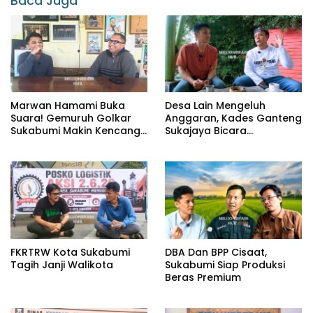
Baca Juga
Marwan Hamami Buka
Desa Lain Mengeluh
Suara! Gemuruh Golkar
Anggaran, Kades Ganteng
Sukabumi Makin Kencang,
Sukajaya Bicara
Aklamasi atau Demokrasi
Kemandirian
yang Sedang Dikunci?
FKRTRW Kota Sukabumi
DBA Dan BPP Cisaat,
Tagih Janji Walikota
Sukabumi Siap Produksi
Beras Premium