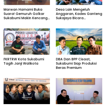
Marwan Hamami Buka
Desa Lain Mengeluh
Suara! Gemuruh Golkar
Anggaran, Kades Ganteng
Sukabumi Makin Kencang,
Sukajaya Bicara
Aklamasi atau Demokrasi
Kemandirian
yang Sedang Dikunci?
FKRTRW Kota Sukabumi
DBA Dan BPP Cisaat,
Tagih Janji Walikota
Sukabumi Siap Produksi
Beras Premium