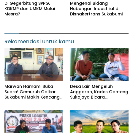
Di Gegerbitung SPPG,
Mengenal Bidang
KDKMP dan UMKM Mulai
Hubungan Industrial di
Mesra?
Disnakertrans Sukabumi
Rekomendasi untuk kamu
Marwan Hamami Buka
Desa Lain Mengeluh
Suara! Gemuruh Golkar
Anggaran, Kades Ganteng
Sukabumi Makin Kencang,
Sukajaya Bicara
Aklamasi atau Demokrasi
Kemandirian
yang Sedang Dikunci?