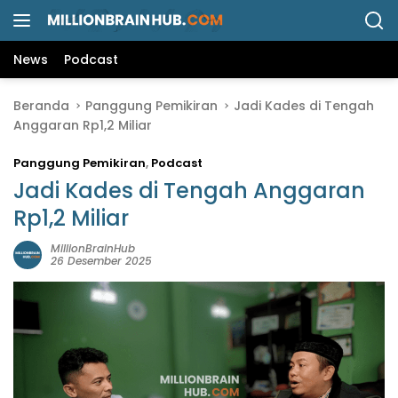
L
a
n
News
Podcast
g
s
Beranda
Panggung Pemikiran
Jadi Kades di Tengah
u
Anggaran Rp1,2 Miliar
n
g
Panggung Pemikiran
,
Podcast
k
e
Jadi Kades di Tengah Anggaran
k
Rp1,2 Miliar
o
n
MillionBrainHub
26 Desember 2025
t
e
n