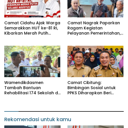
Camat Cidahu Ajak Warga
Camat Nagrak Paparkan
Semarakkan HUT ke-81 RI,
Ragam Kegiatan
Kibarkan Merah Putih
Pelayanan Pemerintahan,
Selama Agustus
dari Rakor MUI hingga
Monitoring Proyek IPA
Wamendikdasmen
Camat Cibitung:
Tambah Bantuan
Bimbingan Sosial untuk
Rehabilitasi 174 Sekolah di
PPKS Diharapkan Beri
Sukabumi, Wabup Andreas
Manfaat bagi Masyarakat
Dorong Penguatan Mutu
Pendidikan
Rekomendasi untuk kamu