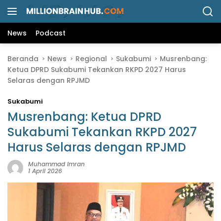
L
a
n
News
Podcast
g
s
Beranda
News
Regional
Sukabumi
Musrenbang:
u
Ketua DPRD Sukabumi Tekankan RKPD 2027 Harus
n
Selaras dengan RPJMD
g
k
Sukabumi
e
k
Musrenbang: Ketua DPRD
o
Sukabumi Tekankan RKPD 2027
n
Harus Selaras dengan RPJMD
t
e
Muhammad Imran
n
1 April 2026