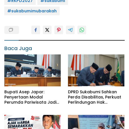
#RKPD2027
#sukabumi
#sukabumimubarakah
Baca Juga
Bupati Asep Japar:
DPRD Sukabumi Sahkan
Penyertaan Modal
Perda Disabilitas, Perkuat
Perumda Pariwisata Jadi
Perlindungan Hak
Kunci Dongkrak PAD dan
Penyandang Disabilitas
Investasi