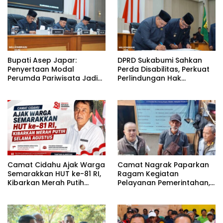
Bupati Asep Japar:
DPRD Sukabumi Sahkan
Penyertaan Modal
Perda Disabilitas, Perkuat
Perumda Pariwisata Jadi
Perlindungan Hak
Kunci Dongkrak PAD dan
Penyandang Disabilitas
Investasi
Camat Cidahu Ajak Warga
Camat Nagrak Paparkan
Semarakkan HUT ke-81 RI,
Ragam Kegiatan
Kibarkan Merah Putih
Pelayanan Pemerintahan,
Selama Agustus
dari Rakor MUI hingga
Monitoring Proyek IPA