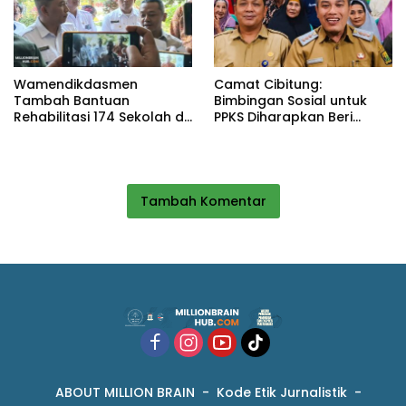
Wamendikdasmen
Camat Cibitung:
Tambah Bantuan
Bimbingan Sosial untuk
Rehabilitasi 174 Sekolah di
PPKS Diharapkan Beri
Sukabumi, Wabup Andreas
Manfaat bagi Masyarakat
Dorong Penguatan Mutu
Pendidikan
Tambah Komentar
ABOUT MILLION BRAIN
Kode Etik Jurnalistik