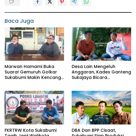
Baca Juga
Marwan Hamami Buka
Desa Lain Mengeluh
Suara! Gemuruh Golkar
Anggaran, Kades Ganteng
Sukabumi Makin Kencang,
Sukajaya Bicara
Aklamasi atau Demokrasi
Kemandirian
yang Sedang Dikunci?
FKRTRW Kota Sukabumi
DBA Dan BPP Cisaat,
Tagih Janji Walikota
Sukabumi Siap Produksi