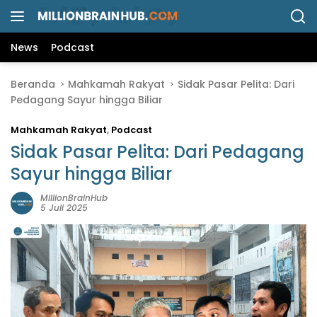
L
a
n
News
Podcast
g
s
Beranda
Mahkamah Rakyat
Sidak Pasar Pelita: Dari
u
Pedagang Sayur hingga Biliar
n
g
Mahkamah Rakyat
,
Podcast
k
e
Sidak Pasar Pelita: Dari Pedagang
k
Sayur hingga Biliar
o
n
MillionBrainHub
5 Juli 2025
t
e
n