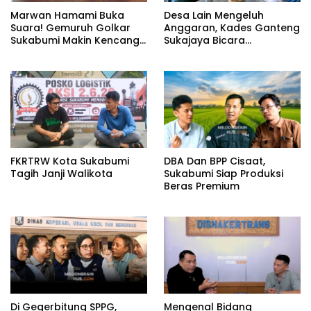
Marwan Hamami Buka
Desa Lain Mengeluh
Suara! Gemuruh Golkar
Anggaran, Kades Ganteng
Sukabumi Makin Kencang,
Sukajaya Bicara
Aklamasi atau Demokrasi
Kemandirian
yang Sedang Dikunci?
FKRTRW Kota Sukabumi
DBA Dan BPP Cisaat,
Tagih Janji Walikota
Sukabumi Siap Produksi
Beras Premium
Di Gegerbitung SPPG,
Mengenal Bidang