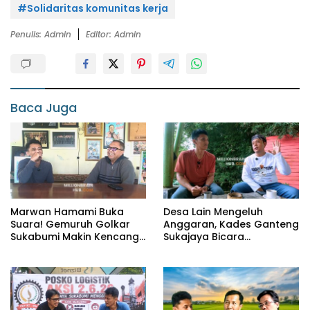
#Solidaritas komunitas kerja
Penulis: Admin
Editor: Admin
Baca Juga
Marwan Hamami Buka
Desa Lain Mengeluh
Suara! Gemuruh Golkar
Anggaran, Kades Ganteng
Sukabumi Makin Kencang,
Sukajaya Bicara
Aklamasi atau Demokrasi
Kemandirian
yang Sedang Dikunci?