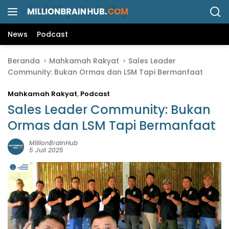
L
a
n
News
Podcast
g
s
Beranda
Mahkamah Rakyat
Sales Leader
u
Community: Bukan Ormas dan LSM Tapi Bermanfaat
n
g
Mahkamah Rakyat
,
Podcast
k
e
Sales Leader Community: Bukan
k
Ormas dan LSM Tapi Bermanfaat
o
n
MillionBrainHub
5 Juli 2025
t
e
n