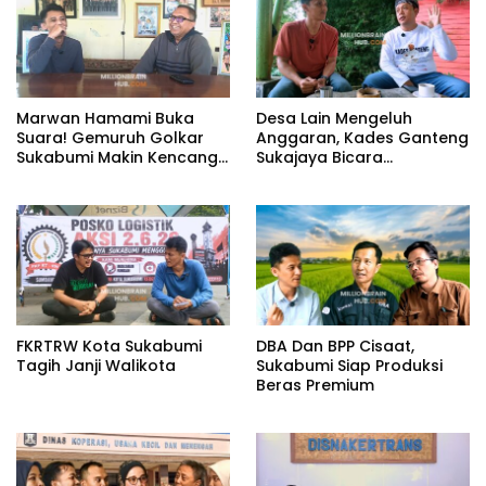
Marwan Hamami Buka
Desa Lain Mengeluh
Suara! Gemuruh Golkar
Anggaran, Kades Ganteng
Sukabumi Makin Kencang,
Sukajaya Bicara
Aklamasi atau Demokrasi
Kemandirian
yang Sedang Dikunci?
FKRTRW Kota Sukabumi
DBA Dan BPP Cisaat,
Tagih Janji Walikota
Sukabumi Siap Produksi
Beras Premium