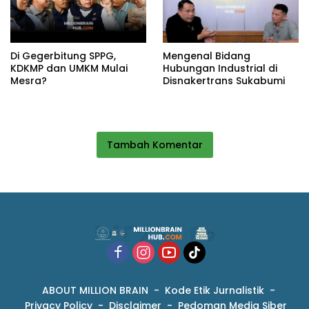
Di Gegerbitung SPPG,
Mengenal Bidang
KDKMP dan UMKM Mulai
Hubungan Industrial di
Mesra?
Disnakertrans Sukabumi
Tambah Komentar
ABOUT MILLION BRAIN
Kode Etik Jurnalistik
Privacy Policy
Disclaimer
Pedoman Media Siber