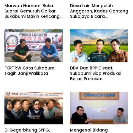
Marwan Hamami Buka
Desa Lain Mengeluh
Suara! Gemuruh Golkar
Anggaran, Kades Ganteng
Sukabumi Makin Kencang,
Sukajaya Bicara
Aklamasi atau Demokrasi
Kemandirian
yang Sedang Dikunci?
FKRTRW Kota Sukabumi
DBA Dan BPP Cisaat,
Tagih Janji Walikota
Sukabumi Siap Produksi
Beras Premium
Di Gegerbitung SPPG,
Mengenal Bidang