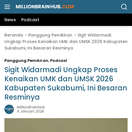
L
a
n
News
Podcast
g
s
Beranda
Panggung Pemikiran
Sigit Widarmadi
u
Ungkap Proses Kenaikan UMK dan UMSK 2026 Kabupaten
n
Sukabumi, Ini Besaran Resminya
g
k
Panggung Pemikiran
,
Podcast
e
k
Sigit Widarmadi Ungkap Proses
o
Kenaikan UMK dan UMSK 2026
n
Kabupaten Sukabumi, Ini Besaran
t
e
Resminya
n
MillionBrainHub
9 Januari 2026