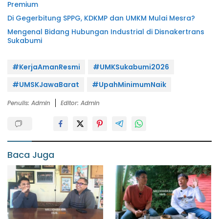
Premium
Di Gegerbitung SPPG, KDKMP dan UMKM Mulai Mesra?
Mengenal Bidang Hubungan Industrial di Disnakertrans
Sukabumi
#KerjaAmanResmi
#UMKSukabumi2026
#UMSKJawaBarat
#UpahMinimumNaik
Penulis: Admin
Editor: Admin
Baca Juga