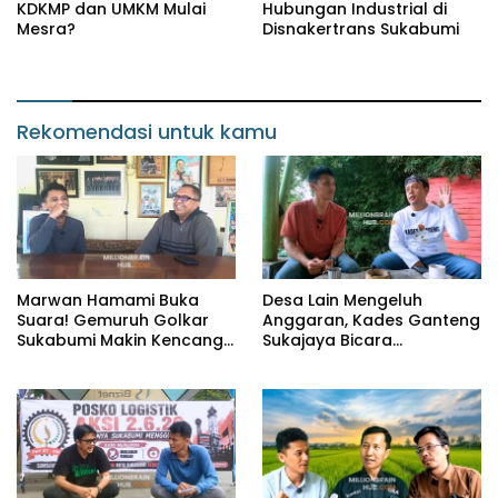
KDKMP dan UMKM Mulai
Hubungan Industrial di
Mesra?
Disnakertrans Sukabumi
Rekomendasi untuk kamu
Marwan Hamami Buka
Desa Lain Mengeluh
Suara! Gemuruh Golkar
Anggaran, Kades Ganteng
Sukabumi Makin Kencang,
Sukajaya Bicara
Aklamasi atau Demokrasi
Kemandirian
yang Sedang Dikunci?