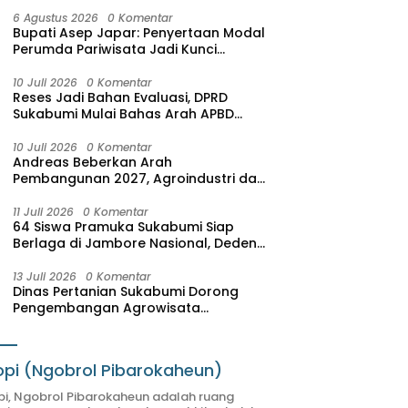
6 Agustus 2026
0 Komentar
Bupati Asep Japar: Penyertaan Modal
Perumda Pariwisata Jadi Kunci
Dongkrak PAD dan Investasi
10 Juli 2026
0 Komentar
Reses Jadi Bahan Evaluasi, DPRD
Sukabumi Mulai Bahas Arah APBD
2027
10 Juli 2026
0 Komentar
Andreas Beberkan Arah
Pembangunan 2027, Agroindustri dan
Pariwisata Jadi Motor Pertumbuhan
Ekonomi
11 Juli 2026
0 Komentar
64 Siswa Pramuka Sukabumi Siap
Berlaga di Jambore Nasional, Deden
Sumpena: Mereka Putra-Putri Terbaik
Hasil Seleksi
13 Juli 2026
0 Komentar
Dinas Pertanian Sukabumi Dorong
Pengembangan Agrowisata
Terintegrasi, SAM FARM Greenhouse
Resmi Jadi Destinasi Wisata Baru
pi (Ngobrol Pibarokaheun)
i, Ngobrol Pibarokaheun adalah ruang