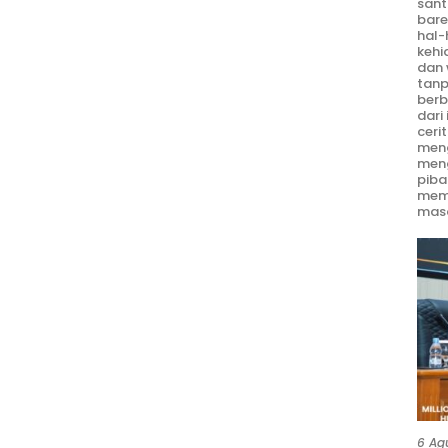
sant
bare
hal-
kehi
dan 
tanp
berb
dari
ceri
meng
men
piba
mem
masa
6 Ag