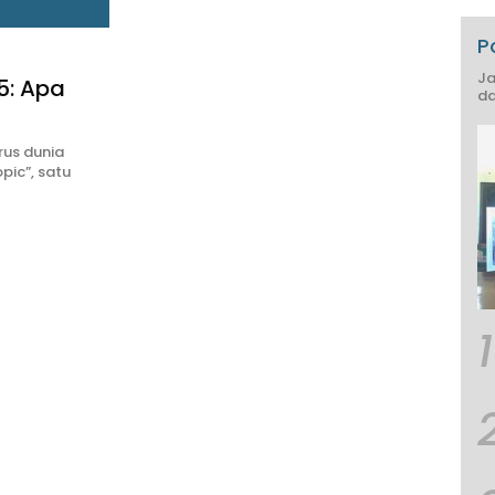
P
Ja
: Apa
da
rus dunia
pic”, satu
1