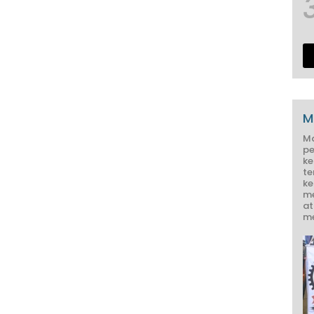
M
M
pe
ke
te
ke
me
at
me