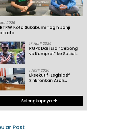
Juni 2026
KRTRW Kota Sukabumi Tagih Janji
alikota
17 April 2026
RGPI: Dari Era “Cebong
vs Kampret” ke Sosial
Ekonomi
1 April 2026
Eksekutif–Legislatif
Sinkronkan Arah
Pembangunan, Tiga
Agenda Strategis
Dibahas di Paripurna ke-
Selengkapnya
2 DPRD Sukabumi
ular Post