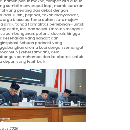
ai namun penuh makna, tempat kita duduk
ng sambil menyeruput kopi, membicarakan
hal yang penting dan dekat dengan
dupan. Di sini, pejabat, tokoh masyarakat,
warga biasa bertemu dalam satu meja—
a jarak, tanpa formalitas berlebihan—untuk
agi cerita, ide, dan solusi. Obrolan mengalir
 isu pembangunan, potensi daerah, hingga
ta keseharian yang hangat dan
inspirasi. Sebuah podcast yang
ggabungkan aroma kopi dengan semangat
rokaheun (kebersamaan), demi
bangun pemahaman dan kolaborasi untuk
 depan yang lebih baik.
ustus 2026