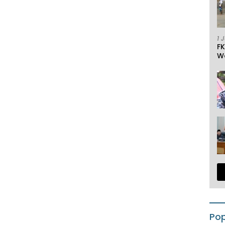
1 
F
W
Pop