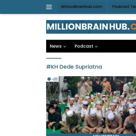
Langsung
MillionBrainHub.com
Podcast Te
ke
konten
News
Podcast
#KH Dede Supriatna