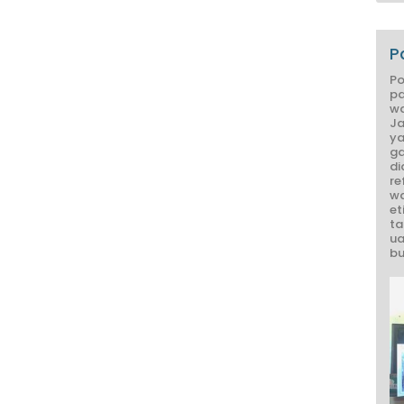
P
Po
pa
wa
Ja
ya
ga
di
re
wa
et
ta
ua
bu