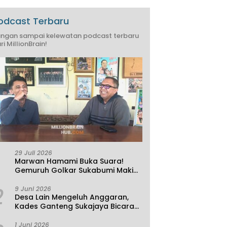
odcast Terbaru
ngan sampai kelewatan podcast terbaru
ri MillionBrain!
29 Juli 2026
Marwan Hamami Buka Suara!
Gemuruh Golkar Sukabumi Makin
Kencang, Aklamasi atau
2
Demokrasi yang Sedang Dikunci?
9 Juni 2026
Desa Lain Mengeluh Anggaran,
Kades Ganteng Sukajaya Bicara
Kemandirian
1 Juni 2026