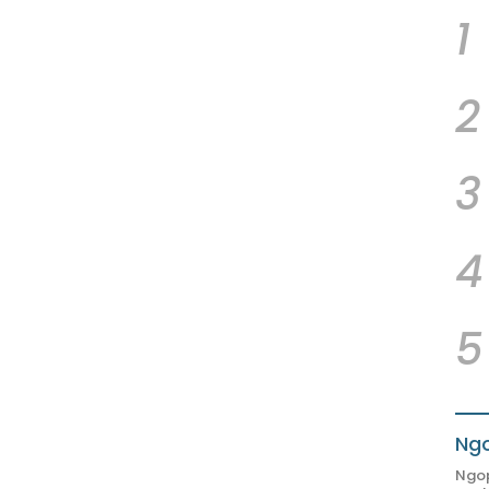
1
2
3
4
5
Ngo
Ngop