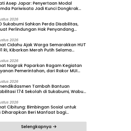
ati Asep Japar: Penyertaan Modal
umda Pariwisata Jadi Kunci Dongkrak
dan Investasi
ustus 2026
 Sukabumi Sahkan Perda Disabilitas,
kuat Perlindungan Hak Penyandang
bilitas
ustus 2026
at Cidahu Ajak Warga Semarakkan HUT
1 RI, Kibarkan Merah Putih Selama
stus
ustus 2026
at Nagrak Paparkan Ragam Kegiatan
ayanan Pemerintahan, dari Rakor MUI
ga Monitoring Proyek IPA
ustus 2026
endikdasmen Tambah Bantuan
bilitasi 174 Sekolah di Sukabumi, Wabup
reas Dorong Penguatan Mutu
didikan
ustus 2026
at Cibitung: Bimbingan Sosial untuk
S Diharapkan Beri Manfaat bagi
yarakat
Selengkapnya