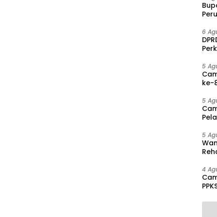
Bup
Per
PAD 
6 Ag
DPRD
Per
Disa
5 Ag
Cam
ke-8
Agu
5 Ag
Cam
Pel
hing
5 Ag
Wam
Reha
And
Pen
4 Ag
Cam
PPK
Mas